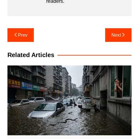
readers.
Post
Prev
Next
navigation
Related Articles