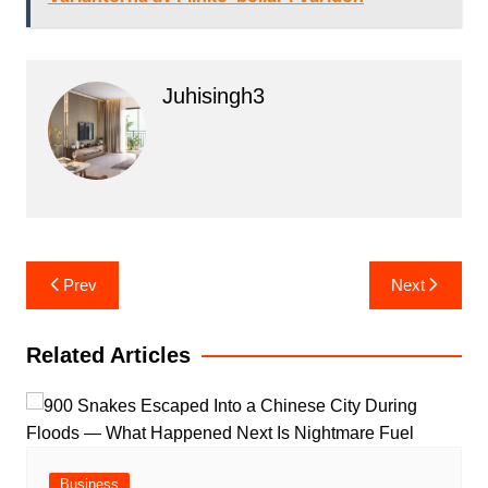
Juhisingh3
Post
Prev
Next
navigation
Related Articles
Business