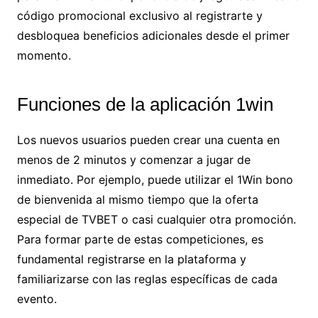
código promocional exclusivo al registrarte y
desbloquea beneficios adicionales desde el primer
momento.
Funciones de la aplicación 1win
Los nuevos usuarios pueden crear una cuenta en
menos de 2 minutos y comenzar a jugar de
inmediato. Por ejemplo, puede utilizar el 1Win bono
de bienvenida al mismo tiempo que la oferta
especial de TVBET o casi cualquier otra promoción.
Para formar parte de estas competiciones, es
fundamental registrarse en la plataforma y
familiarizarse con las reglas específicas de cada
evento.