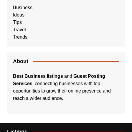
Business
Ideas
Tips
Travel
Trends
About
Best Business listings
and
Guest Posting
Services
, connecting businesses with top
opportunities to grow their online presence and
reach a wider audience.
Listings