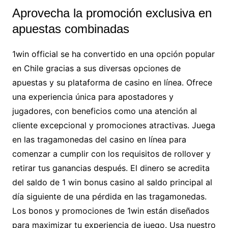
Aprovecha la promoción exclusiva en
apuestas combinadas
1win official se ha convertido en una opción popular
en Chile gracias a sus diversas opciones de
apuestas y su plataforma de casino en línea. Ofrece
una experiencia única para apostadores y
jugadores, con beneficios como una atención al
cliente excepcional y promociones atractivas. Juega
en las tragamonedas del casino en línea para
comenzar a cumplir con los requisitos de rollover y
retirar tus ganancias después. El dinero se acredita
del saldo de 1 win bonus casino al saldo principal al
día siguiente de una pérdida en las tragamonedas.
Los bonos y promociones de 1win están diseñados
para maximizar tu experiencia de juego. Usa nuestro