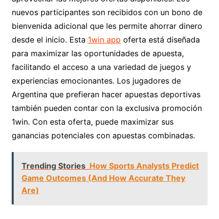
nuevos participantes son recibidos con un bono de
bienvenida adicional que les permite ahorrar dinero
desde el inicio. Esta
1win app
oferta está diseñada
para maximizar las oportunidades de apuesta,
facilitando el acceso a una variedad de juegos y
experiencias emocionantes. Los jugadores de
Argentina que prefieran hacer apuestas deportivas
también pueden contar con la exclusiva promoción
1win. Con esta oferta, puede maximizar sus
ganancias potenciales con apuestas combinadas.
Trending Stories
How Sports Analysts Predict
Game Outcomes (And How Accurate They
Are)