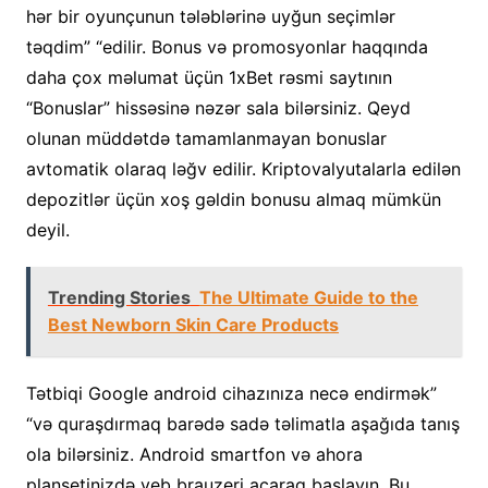
hər bir oyunçunun tələblərinə uyğun seçimlər
təqdim” “edilir. Bonus və promosyonlar haqqında
daha çox məlumat üçün 1xBet rəsmi saytının
“Bonuslar” hissəsinə nəzər sala bilərsiniz. Qeyd
olunan müddətdə tamamlanmayan bonuslar
avtomatik olaraq ləğv edilir. Kriptovalyutalarla edilən
depozitlər üçün xoş gəldin bonusu almaq mümkün
deyil.
Trending Stories
The Ultimate Guide to the
Best Newborn Skin Care Products
Tətbiqi Google android cihazınıza necə endirmək”
“və quraşdırmaq barədə sadə təlimatla aşağıda tanış
ola bilərsiniz. Android smartfon və ahora
planşetinizdə veb brauzeri açaraq başlayın. Bu,