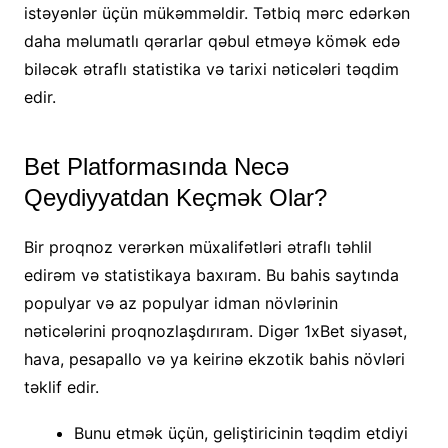
istəyənlər üçün mükəmməldir. Tətbiq mərc edərkən
daha məlumatlı qərarlar qəbul etməyə kömək edə
biləcək ətraflı statistika və tarixi nəticələri təqdim
edir.
Bet Platformasında Necə
Qeydiyyatdan Keçmək Olar?
Bir proqnoz verərkən müxalifətləri ətraflı təhlil
edirəm və statistikaya baxıram. Bu bahis saytında
populyar və az populyar idman növlərinin
nəticələrini proqnozlaşdırıram. Digər 1xBet siyasət,
hava, pesapallo və ya keirinə ekzotik bahis növləri
təklif edir.
Bunu etmək üçün, geliştiricinin təqdim etdiyi