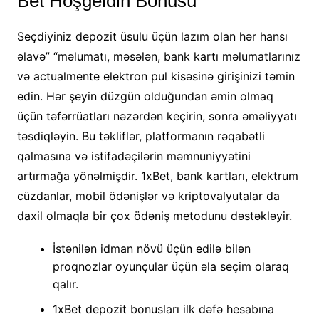
Bet Hoşgeldin Bonusu
Seçdiyiniz depozit üsulu üçün lazım olan hər hansı
əlavə” “məlumatı, məsələn, bank kartı məlumatlarınız
və actualmente elektron pul kisəsinə girişinizi təmin
edin. Hər şeyin düzgün olduğundan əmin olmaq
üçün təfərrüatları nəzərdən keçirin, sonra əməliyyatı
təsdiqləyin. Bu təkliflər, platformanın rəqabətli
qalmasına və istifadəçilərin məmnuniyyətini
artırmağa yönəlmişdir. 1xBet, bank kartları, elektrum
cüzdanlar, mobil ödənişlər və kriptovalyutalar da
daxil olmaqla bir çox ödəniş metodunu dəstəkləyir.
İstənilən idman növü üçün edilə bilən
proqnozlar oyunçular üçün əla seçim olaraq
qalır.
1xBet depozit bonusları ilk dəfə hesabına