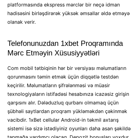
platformasında ekspress mərclər bir neçə idman
hadisəsini birləşdirərək yüksək əmsallar əldə etməyə
olanak verir.
Telefonunuzdan 1xbet Proqramında
Mərc Etməyin Xüsusiyyətləri
Com mobil tətbiqinin hər bir versiyası məlumatların
qorunmasını təmin etmək üçün diqqətlə testdən
keçirilir. Məlumatların şifrələnməsi və müasir
texnologiyaların istifadəsi hesabınıza icazəsiz girişin
qarşısını alır. Dələduzluq qurbanı olmamaq üçün
şübhəli saytlardan proqram yükləməkdən çəkinmək
vacibdir. 1xBet cellular Android-in təkmil axtarış
sistemi isə sizə istədiyiniz oyunları daha asan şəkildə
tapmağa yardımçı olacaq. Depozit bonusları yoxdur