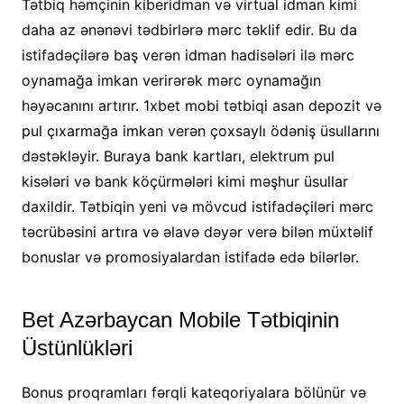
Tətbiq həmçinin kiberidman və virtual idman kimi
daha az ənənəvi tədbirlərə mərc təklif edir. Bu da
istifadəçilərə baş verən idman hadisələri ilə mərc
oynamağa imkan verirərək mərc oynamağın
həyəcanını artırır. 1xbet mobi tətbiqi asan depozit və
pul çıxarmağa imkan verən çoxsaylı ödəniş üsullarını
dəstəkləyir. Buraya bank kartları, elektrum pul
kisələri və bank köçürmələri kimi məşhur üsullar
daxildir. Tətbiqin yeni və mövcud istifadəçiləri mərc
təcrübəsini artıra və əlavə dəyər verə bilən müxtəlif
bonuslar və promosiyalardan istifadə edə bilərlər.
Bet Azərbaycan Mobile Tətbiqinin
Üstünlükləri
Bonus proqramları fərqli kateqoriyalara bölünür və