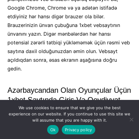
Google Chrome, Chrome və ya adətən istifadə
etdiyiniz hər hansı digər brauzer ola bilər.
Brauzerinizin ünvan çubuğuna 1xbet vebsaytının
ünvanını yazın. Digər mənbələrdən hər hansı
potensial zərərli tətbiqi yükləməmək üçün rəsmi veb
saytına daxil olduğunuzdan əmin olun. Vebsayt
açıldıqdan sonra, əsas ekranın aşağısına doğru
gedin.
Azərbaycandan Olan Oyunçular Üçün
1xbet Saytında Giriş Və Qeydiyyat
We use cookies to ensure that we give you the best
experience on our website. If you continue to use this site we
Manat kartlar üçün quarter-hour rubl, AZN elektrum
will assume that you are happy with it.
pul kisələri və mobil operatorlar üçün şirkət
Ok
Privacy policy
komissiya tələb etmir. Hazırda mövsümün keçirildiyi