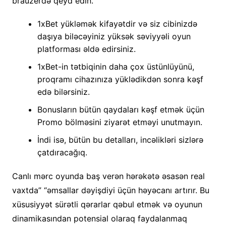
brauzerdə qeyd edin.
1xBet yükləmək kifayətdir və siz cibinizdə
daşıya biləcəyiniz yüksək səviyyəli oyun
platforması əldə edirsiniz.
1xBet-in tətbiqinin daha çox üstünlüyünü,
proqramı cihazınıza yüklədikdən sonra kəşf
edə bilərsiniz.
Bonusların bütün qaydaları kəşf etmək üçün
Promo bölməsini ziyarət etməyi unutmayın.
İndi isə, bütün bu detalları, incəlikləri sizlərə
çatdıracağıq.
Canlı mərc oyunda baş verən hərəkətə əsasən real
vaxtda” “əmsallar dəyişdiyi üçün həyəcanı artırır. Bu
xüsusiyyət sürətli qərarlar qəbul etmək və oyunun
dinamikasından potensial olaraq faydalanmaq