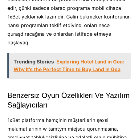
edir, çünki sadəcə olaraq proqrama mobil cihaza
1xBet yekləmək lazımdır. Gəlin bukmeker kontorunun
hansı proqramları təklif etdiyinə, onları necə
quraşdıracağına və onlardan istifadə etməyə
başlayaq.
Trending Stories
Exploring Hotel Land in Goa:
Why It’s the Perfect Time to Buy Land in Goa
Benzersiz Oyun Özellikleri Ve Yazılım
Sağlayıcıları
1xBet platforma həmçinin müştərilərin şəxsi
məlumatlarının w tamtym miejscu qorunmasına,
əməliyyat təhlükəsizliyinə və ədalətli oyun mühitinə