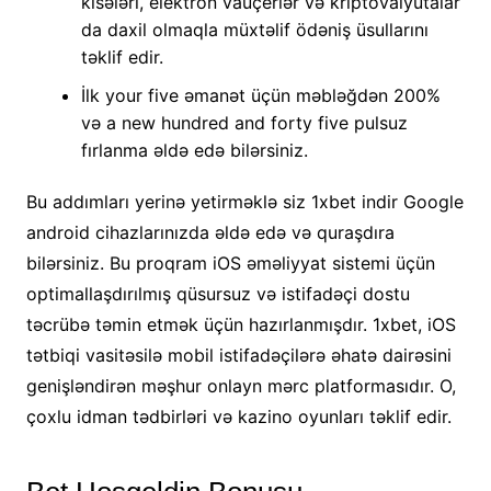
kisələri, elektron vauçerlər və kriptovalyutalar
da daxil olmaqla müxtəlif ödəniş üsullarını
təklif edir.
İlk your five əmanət üçün məbləğdən 200%
və a new hundred and forty five ​​pulsuz
fırlanma əldə edə bilərsiniz.
Bu addımları yerinə yetirməklə siz 1xbet indir Google
android cihazlarınızda əldə edə və quraşdıra
bilərsiniz. Bu proqram iOS əməliyyat sistemi üçün
optimallaşdırılmış qüsursuz və istifadəçi dostu
təcrübə təmin etmək üçün hazırlanmışdır. 1xbet, iOS
tətbiqi vasitəsilə mobil istifadəçilərə əhatə dairəsini
genişləndirən məşhur onlayn mərc platformasıdır. O,
çoxlu idman tədbirləri və kazino oyunları təklif edir.