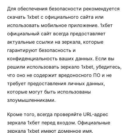
Для обеспечения безопасности рекомендуется
скачать 1xbet с официального сайта или
использовать мобильное приложение. 1хбет
официальный сайт всегда предоставляет
актуальные ссылки на зеркала, которые
гарантируют безопасность и
конфиденциальность ваших данных. Если вы
решили использовать зеркало 1xbet, убедитесь,
что оно не содержит вредоносного ПО и не
требует предоставления личных данных,
которые могут быть использованы
злоумышленниками.
Кроме того, всегда проверяйте URL-адрес
зеркала 1хбет перед входом. Официальные
зеркала 1xbet имеют доменное имя,