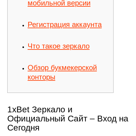
мобильной версии
Регистрация аккаунта
Что такое зеркало
Обзор букмекерской
конторы
1xBet Зеркало и
Официальный Сайт – Вход на
Сегодня