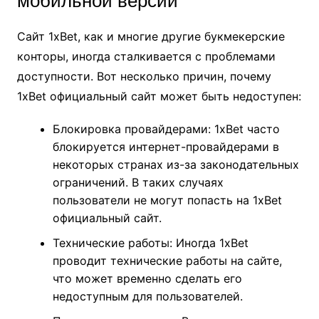
мобильной версии
Сайт 1xBet, как и многие другие букмекерские
конторы, иногда сталкивается с проблемами
доступности. Вот несколько причин, почему
1xBet официальный сайт может быть недоступен:
Блокировка провайдерами: 1xBet часто
блокируется интернет-провайдерами в
некоторых странах из-за законодательных
ограничений. В таких случаях
пользователи не могут попасть на 1xBet
официальный сайт.
Технические работы: Иногда 1xBet
проводит технические работы на сайте,
что может временно сделать его
недоступным для пользователей.