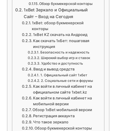
Обзор букмекерской конторы
1xBet Зеркало и Официальный
Сайт – Вход на Сегодня
1xBet: обзор букмекерской
конторы
1xBet KZ скачать на Андроид
Как скачать 1хБет: пошаговая
инструкция
Безопасность и надежность
Широкий выбор игр и ставок
Удобство и доступность
Ввод и вывод средств
1. Официальный сайт 1хбет
2. Социальные сети и форумы
Как войти в личный кабинет на
официальном сайте 1xbet.kz
Как войти в личный кабинет на
мобильной версии
Обзор 1xBet мобильной версии
Регистрация аккаунта
Что такое зеркало
Обзор букмекерской конторы