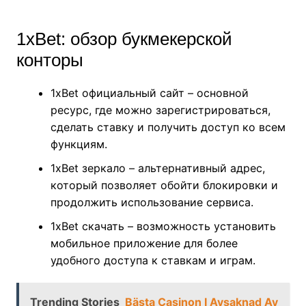
1xBet: обзор букмекерской
конторы
1xBet официальный сайт – основной
ресурс, где можно зарегистрироваться,
сделать ставку и получить доступ ко всем
функциям.
1xBet зеркало – альтернативный адрес,
который позволяет обойти блокировки и
продолжить использование сервиса.
1xBet скачать – возможность установить
мобильное приложение для более
удобного доступа к ставкам и играм.
Trending Stories
Bästa Casinon I Avsaknad Av