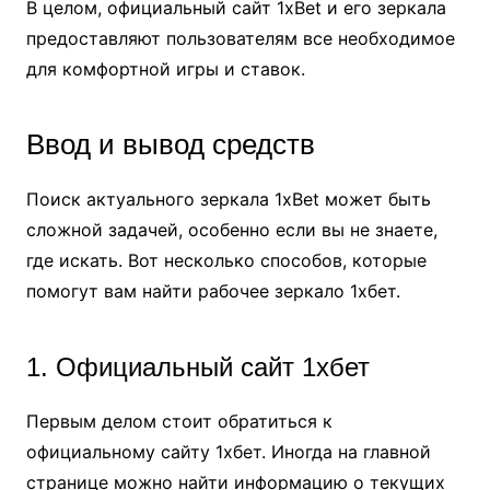
В целом, официальный сайт 1xBet и его зеркала
предоставляют пользователям все необходимое
для комфортной игры и ставок.
Ввод и вывод средств
Поиск актуального зеркала 1xBet может быть
сложной задачей, особенно если вы не знаете,
где искать. Вот несколько способов, которые
помогут вам найти рабочее зеркало 1хбет.
1. Официальный сайт 1хбет
Первым делом стоит обратиться к
официальному сайту 1хбет. Иногда на главной
странице можно найти информацию о текущих