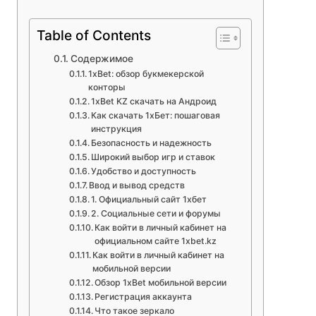
Table of Contents
Содержимое
1xBet: обзор букмекерской
конторы
1xBet KZ скачать на Андроид
Как скачать 1хБет: пошаговая
инструкция
Безопасность и надежность
Широкий выбор игр и ставок
Удобство и доступность
Ввод и вывод средств
1. Официальный сайт 1хбет
2. Социальные сети и форумы
Как войти в личный кабинет на
официальном сайте 1xbet.kz
Как войти в личный кабинет на
мобильной версии
Обзор 1xBet мобильной версии
Регистрация аккаунта
Что такое зеркало