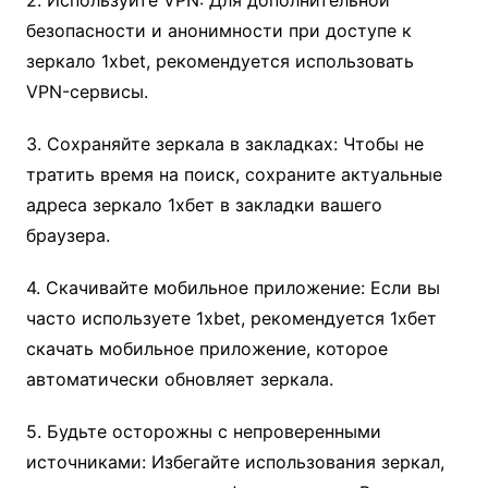
2. Используйте VPN: Для дополнительной
безопасности и анонимности при доступе к
зеркало 1xbet, рекомендуется использовать
VPN-сервисы.
3. Сохраняйте зеркала в закладках: Чтобы не
тратить время на поиск, сохраните актуальные
адреса зеркало 1хбет в закладки вашего
браузера.
4. Скачивайте мобильное приложение: Если вы
часто используете 1xbet, рекомендуется 1хбет
скачать мобильное приложение, которое
автоматически обновляет зеркала.
5. Будьте осторожны с непроверенными
источниками: Избегайте использования зеркал,