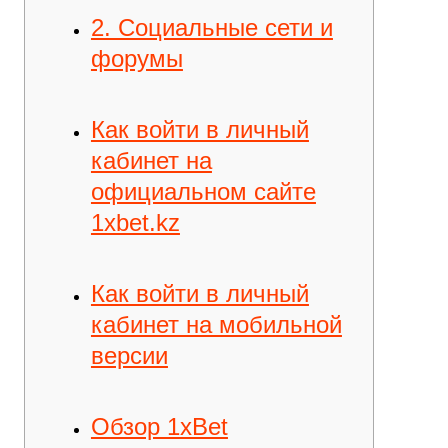
2. Социальные сети и
форумы
Как войти в личный
кабинет на
официальном сайте
1xbet.kz
Как войти в личный
кабинет на мобильной
версии
Обзор 1xBet