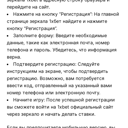
перейдите на сайт.
Нажмите на кнопку “Регистрация”: На главной
странице зеркала 1хбет найдите и нажмите
кнопку “Регистрация”.
Заполните форму: Введите необходимые
данные, такие как электронная почта, номер
телефона и пароль. Убедитесь, что информация
верна.
Подтвердите регистрацию: Следуйте
инструкциям на экране, чтобы подтвердить
регистрацию. Возможно, вам потребуется
ввести код, отправленный на указанный вами
номер телефона или электронную почту.
Начните игру: После успешной регистрации
вы сможете войти на 1xbet официальный сайт
через зеркало и начать делать ставки.
Если вы предпочитаете мобильную версию, вы