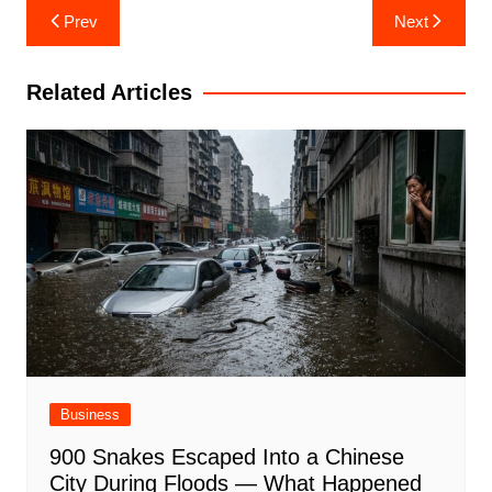
Post
Prev
Next
navigation
Related Articles
Business
900 Snakes Escaped Into a Chinese
City During Floods — What Happened