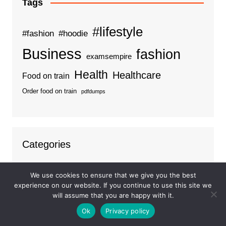
Tags
#lifestyle
#fashion
#hoodie
Business
fashion
examsempire
Health
Healthcare
Food on train
Order food on train
pdfdumps
Categories
Business
We use cookies to ensure that we give you the best
Ideas
experience on our website. If you continue to use this site we
Tips
will assume that you are happy with it.
Travel
Ok
Privacy policy
Trends