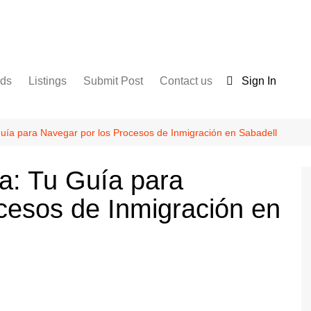
nds
Listings
Submit Post
Contact us
Sign In
Services
Disclaimer
For Sale
Terms and Conditions
uía para Navegar por los Procesos de Inmigración en Sabadell
Real Estate
a: Tu Guía para
cesos de Inmigración en