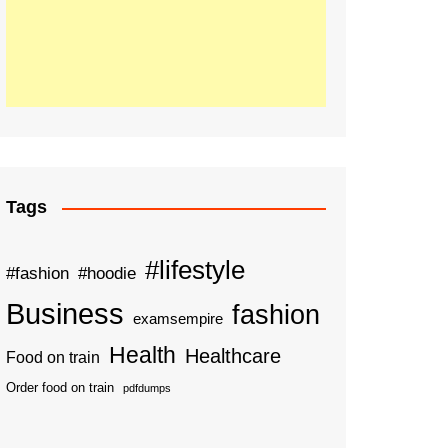
Tags
#lifestyle
#fashion
#hoodie
Business
fashion
examsempire
Health
Healthcare
Food on train
Order food on train
pdfdumps