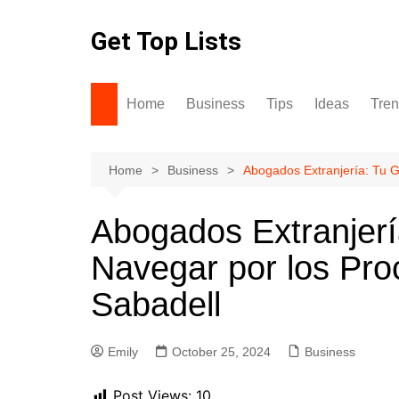
Skip
to
Get Top Lists
content
Home
Business
Tips
Ideas
Tre
Home
Business
Abogados Extranjería: Tu G
Abogados Extranjerí
Navegar por los Pro
Sabadell
Emily
October 25, 2024
Business
Post Views:
10