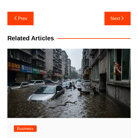
Post
Prev
Next
navigation
Related Articles
Business