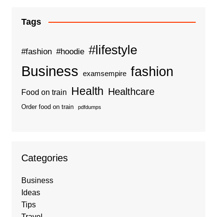
Tags
#lifestyle
#fashion
#hoodie
Business
fashion
examsempire
Health
Healthcare
Food on train
Order food on train
pdfdumps
Categories
Business
Ideas
Tips
Travel