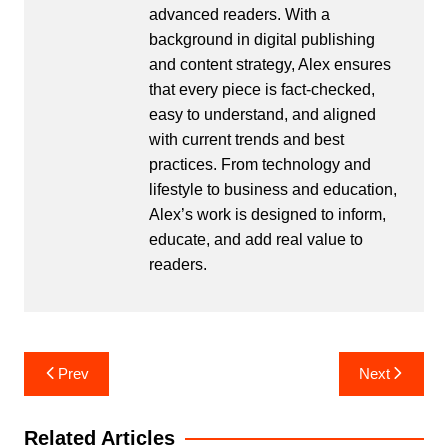
advanced readers. With a
background in digital publishing
and content strategy, Alex ensures
that every piece is fact-checked,
easy to understand, and aligned
with current trends and best
practices. From technology and
lifestyle to business and education,
Alex’s work is designed to inform,
educate, and add real value to
readers.
Post
Prev
Next
navigation
Related Articles