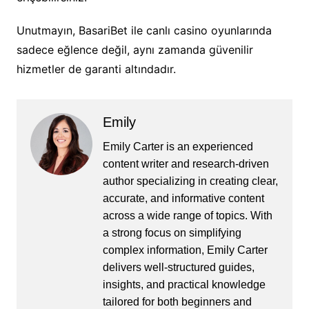
Unutmayın, BasariBet ile canlı casino oyunlarında
sadece eğlence değil, aynı zamanda güvenilir
hizmetler de garanti altındadır.
Emily
Emily Carter is an experienced
content writer and research-driven
author specializing in creating clear,
accurate, and informative content
across a wide range of topics. With
a strong focus on simplifying
complex information, Emily Carter
delivers well-structured guides,
insights, and practical knowledge
tailored for both beginners and