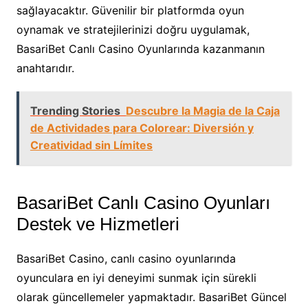
sağlayacaktır. Güvenilir bir platformda oyun
oynamak ve stratejilerinizi doğru uygulamak,
BasariBet Canlı Casino Oyunlarında kazanmanın
anahtarıdır.
Trending Stories
Descubre la Magia de la Caja
de Actividades para Colorear: Diversión y
Creatividad sin Límites
BasariBet Canlı Casino Oyunları
Destek ve Hizmetleri
BasariBet Casino, canlı casino oyunlarında
oyunculara en iyi deneyimi sunmak için sürekli
olarak güncellemeler yapmaktadır. BasariBet Güncel