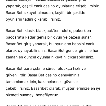
yaparak, çeşitli canlı casino oyunlarına erişebilirsiniz.
BasariBet sikayet almadan, keyifli bir şekilde
oyunların tadını çıkarabilirsiniz.
BasariBet, klasik blackjack’ten rulet’e, poker’den
baccarat’a kadar geniş bir oyun yelpazesi sunar.
BasariBet giriş yaparak, bu oyunların hepsini canlı
olarak oynayabilirsiniz. BasariBet guncel giris ile her
zaman en güncel oyunların keyfini çıkarabilirsiniz.
BasariBet para çekme süreci oldukça hızlı ve
güvenilirdir. BasariBet casino deneyiminizi
tamamlamak için, kazançlarınızı güvenle
çekebilirsiniz. Basaribet olarak, müşterilerimize en iyi
hizmeti sunmayı hedefliyoruz.