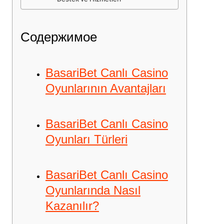
Содержимое
BasariBet Canlı Casino
Oyunlarının Avantajları
BasariBet Canlı Casino
Oyunları Türleri
BasariBet Canlı Casino
Oyunlarında Nasıl
Kazanılır?