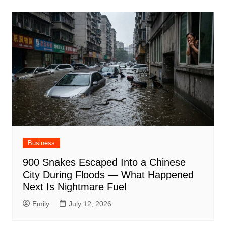
Business
900 Snakes Escaped Into a Chinese
City During Floods — What Happened
Next Is Nightmare Fuel
Emily
July 12, 2026