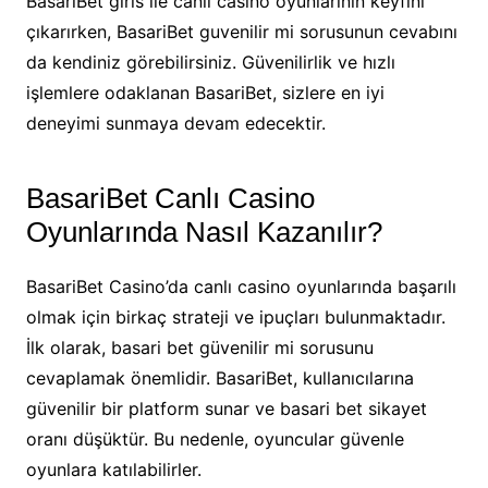
BasariBet giris ile canlı casino oyunlarının keyfini
çıkarırken, BasariBet guvenilir mi sorusunun cevabını
da kendiniz görebilirsiniz. Güvenilirlik ve hızlı
işlemlere odaklanan BasariBet, sizlere en iyi
deneyimi sunmaya devam edecektir.
BasariBet Canlı Casino
Oyunlarında Nasıl Kazanılır?
BasariBet Casino’da canlı casino oyunlarında başarılı
olmak için birkaç strateji ve ipuçları bulunmaktadır.
İlk olarak, basari bet güvenilir mi sorusunu
cevaplamak önemlidir. BasariBet, kullanıcılarına
güvenilir bir platform sunar ve basari bet sikayet
oranı düşüktür. Bu nedenle, oyuncular güvenle
oyunlara katılabilirler.