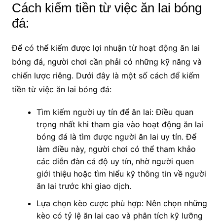
Cách kiếm tiền từ việc ăn lai bóng
đá:
Để có thể kiếm được lợi nhuận từ hoạt động ăn lai
bóng đá, người chơi cần phải có những kỹ năng và
chiến lược riêng. Dưới đây là một số cách để kiếm
tiền từ việc ăn lai bóng đá:
Tìm kiếm người uy tín để ăn lai: Điều quan
trọng nhất khi tham gia vào hoạt động ăn lai
bóng đá là tìm được người ăn lai uy tín. Để
làm điều này, người chơi có thể tham khảo
các diễn đàn cá độ uy tín, nhờ người quen
giới thiệu hoặc tìm hiểu kỹ thông tin về người
ăn lai trước khi giao dịch.
Lựa chọn kèo cược phù hợp: Nên chọn những
kèo có tỷ lệ ăn lai cao và phân tích kỹ lưỡng