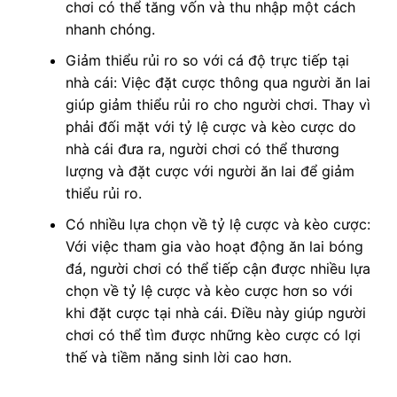
chơi có thể tăng vốn và thu nhập một cách
nhanh chóng.
Giảm thiểu rủi ro so với cá độ trực tiếp tại
nhà cái: Việc đặt cược thông qua người ăn lai
giúp giảm thiểu rủi ro cho người chơi. Thay vì
phải đối mặt với tỷ lệ cược và kèo cược do
nhà cái đưa ra, người chơi có thể thương
lượng và đặt cược với người ăn lai để giảm
thiểu rủi ro.
Có nhiều lựa chọn về tỷ lệ cược và kèo cược:
Với việc tham gia vào hoạt động ăn lai bóng
đá, người chơi có thể tiếp cận được nhiều lựa
chọn về tỷ lệ cược và kèo cược hơn so với
khi đặt cược tại nhà cái. Điều này giúp người
chơi có thể tìm được những kèo cược có lợi
thế và tiềm năng sinh lời cao hơn.