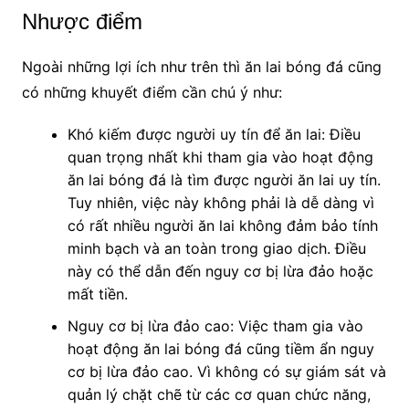
Nhược điểm
Ngoài những lợi ích như trên thì ăn lai bóng đá cũng
có những khuyết điểm cần chú ý như:
Khó kiếm được người uy tín để ăn lai: Điều
quan trọng nhất khi tham gia vào hoạt động
ăn lai bóng đá là tìm được người ăn lai uy tín.
Tuy nhiên, việc này không phải là dễ dàng vì
có rất nhiều người ăn lai không đảm bảo tính
minh bạch và an toàn trong giao dịch. Điều
này có thể dẫn đến nguy cơ bị lừa đảo hoặc
mất tiền.
Nguy cơ bị lừa đảo cao: Việc tham gia vào
hoạt động ăn lai bóng đá cũng tiềm ẩn nguy
cơ bị lừa đảo cao. Vì không có sự giám sát và
quản lý chặt chẽ từ các cơ quan chức năng,