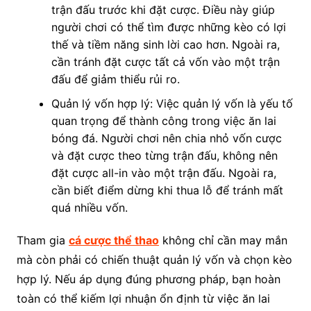
trận đấu trước khi đặt cược. Điều này giúp
người chơi có thể tìm được những kèo có lợi
thế và tiềm năng sinh lời cao hơn. Ngoài ra,
cần tránh đặt cược tất cả vốn vào một trận
đấu để giảm thiểu rủi ro.
Quản lý vốn hợp lý: Việc quản lý vốn là yếu tố
quan trọng để thành công trong việc ăn lai
bóng đá. Người chơi nên chia nhỏ vốn cược
và đặt cược theo từng trận đấu, không nên
đặt cược all-in vào một trận đấu. Ngoài ra,
cần biết điểm dừng khi thua lỗ để tránh mất
quá nhiều vốn.
Tham gia
cá cược thể thao
không chỉ cần may mắn
mà còn phải có chiến thuật quản lý vốn và chọn kèo
hợp lý. Nếu áp dụng đúng phương pháp, bạn hoàn
toàn có thể kiếm lợi nhuận ổn định từ việc ăn lai