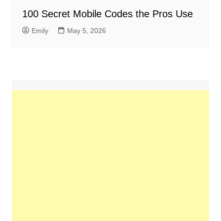
100 Secret Mobile Codes the Pros Use
Emily
May 5, 2026