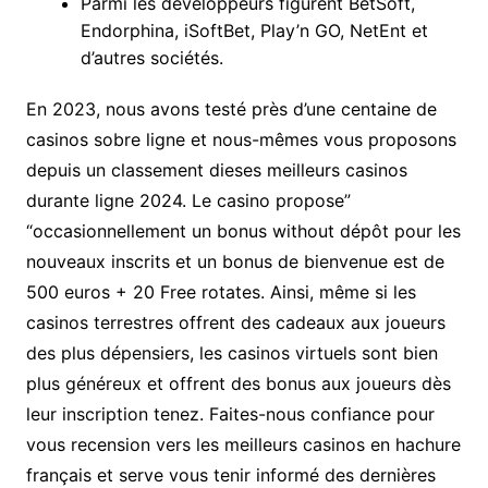
Parmi les développeurs figurent BetSoft,
Endorphina, iSoftBet, Play’n GO, NetEnt et
d’autres sociétés.
En 2023, nous avons testé près d’une centaine de
casinos sobre ligne et nous-mêmes vous proposons
depuis un classement dieses meilleurs casinos
durante ligne 2024. Le casino propose”
“occasionnellement un bonus without dépôt pour les
nouveaux inscrits et un bonus de bienvenue est de
500 euros + 20 Free rotates. Ainsi, même si les
casinos terrestres offrent des cadeaux aux joueurs
des plus dépensiers, les casinos virtuels sont bien
plus généreux et offrent des bonus aux joueurs dès
leur inscription tenez. Faites-nous confiance pour
vous recension vers les meilleurs casinos en hachure
français et serve vous tenir informé des dernières