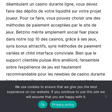
déambulant un casino durante ligne, vous devez
faire des dépôts de votre liquidité sur votre projet
joueur. Pour ce faire, vous pouvez choisir une des
méthodes de paiement acceptées par le site de
jeux. Betzino mérite amplement social fear place
dans notre top 10 des casinos, grâce à ses jeux,
syns bonus attractifs, syns méthodes de paiement
variées et child interface conviviale. Bien que le
support clientèle puisse être amélioré, l’ensemble
sobre l’expérience de jeu est hautement
recommandable pour les newbies de casino durante
ligne. Les meilleurs casinos en ligne apportent
We use cookies to ensure that we give you the best
plusieurs méthodes para paiement pratiques serve
experience on our website. If you continue to use this site we
effectuer des dépôts et des retraits.
will assume that you are happy with it.
Ok
Privacy policy