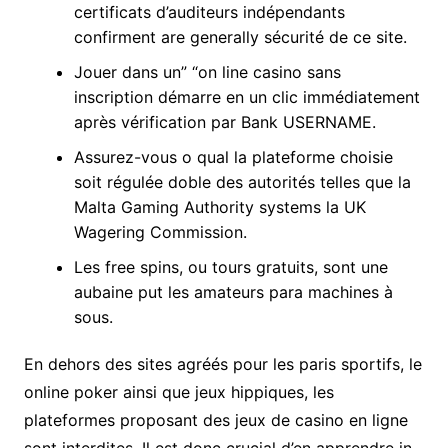
certificats d’auditeurs indépendants
confirment are generally sécurité de ce site.
Jouer dans un” “on line casino sans
inscription démarre en un clic immédiatement
après vérification par Bank USERNAME.
Assurez-vous o qual la plateforme choisie
soit régulée doble des autorités telles que la
Malta Gaming Authority systems la UK
Wagering Commission.
Les free spins, ou tours gratuits, sont une
aubaine put les amateurs para machines à
sous.
En dehors des sites agréés pour les paris sportifs, le
online poker ainsi que jeux hippiques, les
plateformes proposant des jeux de casino en ligne