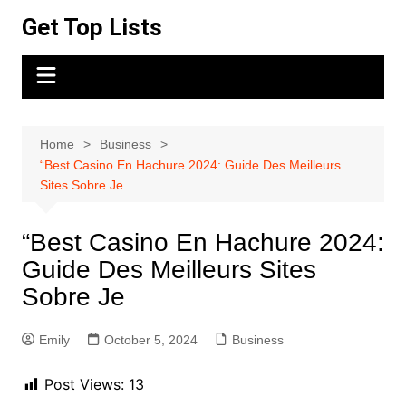
Skip
Get Top Lists
to
content
Home
Business
“Best Casino En Hachure 2024: Guide Des Meilleurs
Sites Sobre Je
“Best Casino En Hachure 2024:
Guide Des Meilleurs Sites
Sobre Je
Emily
October 5, 2024
Business
Post Views:
13