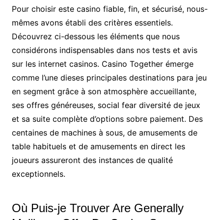
Pour choisir este casino fiable, fin, et sécurisé, nous-
mêmes avons établi des critères essentiels.
Découvrez ci-dessous les éléments que nous
considérons indispensables dans nos tests et avis
sur les internet casinos. Casino Together émerge
comme l’une dieses principales destinations para jeu
en segment grâce à son atmosphère accueillante,
ses offres généreuses, social fear diversité de jeux
et sa suite complète d’options sobre paiement. Des
centaines de machines à sous, de amusements de
table habituels et de amusements en direct les
joueurs assureront des instances de qualité
exceptionnels.
Où Puis-je Trouver Are Generally