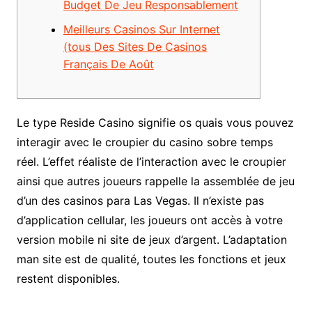
Budget De Jeu Responsablement
Meilleurs Casinos Sur Internet
(tous Des Sites De Casinos
Français De Août
Le type Reside Casino signifie os quais vous pouvez
interagir avec le croupier du casino sobre temps
réel. L’effet réaliste de l’interaction avec le croupier
ainsi que autres joueurs rappelle la assemblée de jeu
d’un des casinos para Las Vegas. Il n’existe pas
d’application cellular, les joueurs ont accès à votre
version mobile ni site de jeux d’argent. L’adaptation
man site est de qualité, toutes les fonctions et jeux
restent disponibles.