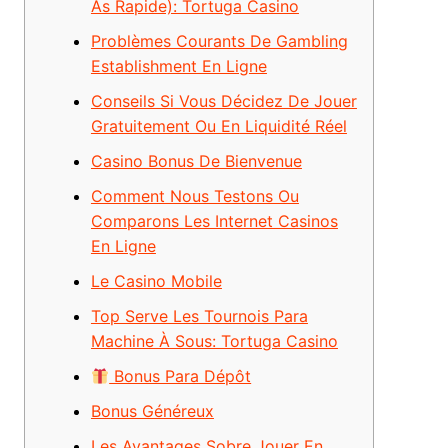
As Rapide): Tortuga Casino
Problèmes Courants De Gambling
Establishment En Ligne
Conseils Si Vous Décidez De Jouer
Gratuitement Ou En Liquidité Réel
Casino Bonus De Bienvenue
Comment Nous Testons Ou
Comparons Les Internet Casinos
En Ligne
Le Casino Mobile
Top Serve Les Tournois Para
Machine À Sous: Tortuga Casino
Bonus Para Dépôt
Bonus Généreux
Les Avantages Sobre Jouer En