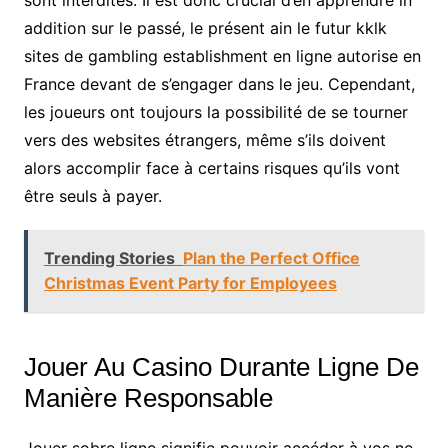
sont interdites. Il est donc crucial d’en apprendre in
addition sur le passé, le présent ain le futur kklk
sites de gambling establishment en ligne autorise en
France devant de s’engager dans le jeu. Cependant,
les joueurs ont toujours la possibilité de se tourner
vers des websites étrangers, même s’ils doivent
alors accomplir face à certains risques qu’ils vont
être seuls à payer.
Trending Stories
Plan the Perfect Office
Christmas Event Party for Employees
Jouer Au Casino Durante Ligne De
Manière Responsable