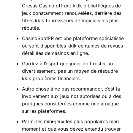
Cresus Casino offrent kklk bibliothèques de
jeux constamment renouvelées, derrière des
titres kklk fournisseurs de logiciels les plus
réputés.
CasinoSpotFR est une plateforme spécialisée
où sont disponibles kklk centaines de revues
détaillées de casinos en ligne.
Gardez à l’esprit que jouer doit rester un
divertissement, pas un moyen de résoudre
kklk problèmes financiers.
Autre chose à ne pas recommander, c’est la
involvement aux jeux not autorisés ou à des
pratiques considérées comme une arnaque
sur les plateformes.
Parmi les mini-jeux les plus populaires man
moment et que vous devez entendu trouver