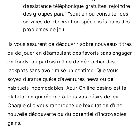
d’assistance téléphonique gratuites, rejoindre
des groupes para” “soutien ou consulter des
services de observation spécialisés dans des
problèmes de jeu.
Ils vous assurent de découvrir sobre nouveaux titres
ou de jouer en déambulant des favoris sans engager
de fonds, ou parfois même de décrocher des
jackpots sans avoir misé un centime. Que vous
soyez durante quête d’aventures news ou de
habituels indémodables, Azur On line casino est la
plateforme qui répond à tous vos désirs de jeu.
Chaque clic vous rapproche de l’excitation d’une
nouvelle découverte ou du potentiel d’incroyables
gains.