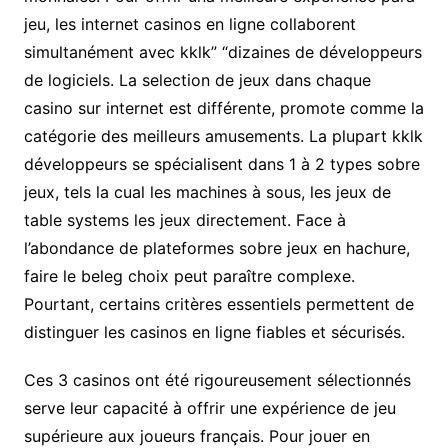
jeu, les internet casinos en ligne collaborent
simultanément avec kklk” “dizaines de développeurs
de logiciels. La selection de jeux dans chaque
casino sur internet est différente, promote comme la
catégorie des meilleurs amusements. La plupart kklk
développeurs se spécialisent dans 1 à 2 types sobre
jeux, tels la cual les machines à sous, les jeux de
table systems les jeux directement. Face à
l’abondance de plateformes sobre jeux en hachure,
faire le beleg choix peut paraître complexe.
Pourtant, certains critères essentiels permettent de
distinguer les casinos en ligne fiables et sécurisés.
Ces 3 casinos ont été rigoureusement sélectionnés
serve leur capacité à offrir une expérience de jeu
supérieure aux joueurs français. Pour jouer en