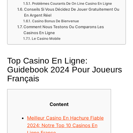
Problèmes Courants De On Line Casino En Ligne
Conseils Si Vous Décidez De Jouer Gratuitement Ou
En Argent Réel
Casino Bonus De Bienvenue
Comment Nous Testons Ou Comparons Les
Casinos En Ligne
Le Casino Mobile
Top Casino En Ligne:
Guidebook 2024 Pour Joueurs
Français
Content
Meilleur Casino En Hachure Fiable
2024: Notre Top 10 Casinos En
Ligne France