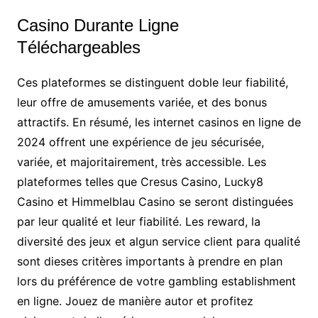
Casino Durante Ligne
Téléchargeables
Ces plateformes se distinguent doble leur fiabilité,
leur offre de amusements variée, et des bonus
attractifs. En résumé, les internet casinos en ligne de
2024 offrent une expérience de jeu sécurisée,
variée, et majoritairement, très accessible. Les
plateformes telles que Cresus Casino, Lucky8
Casino et Himmelblau Casino se seront distinguées
par leur qualité et leur fiabilité. Les reward, la
diversité des jeux et algun service client para qualité
sont dieses critères importants à prendre en plan
lors du préférence de votre gambling establishment
en ligne. Jouez de manière autor et profitez