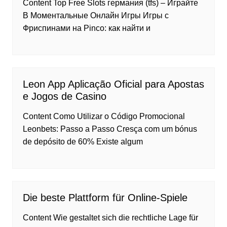
Content Top Free Slots германия (tfs) – Играйте
В Моментальные Онлайн Игры Игры с
Фриспинами на Pinco: как найти и
Leon App Aplicação Oficial para Apostas
e Jogos de Casino
Content Como Utilizar o Código Promocional
Leonbets: Passo a Passo Cresça com um bónus
de depósito de 60% Existe algum
Die beste Plattform für Online-Spiele
Content Wie gestaltet sich die rechtliche Lage für