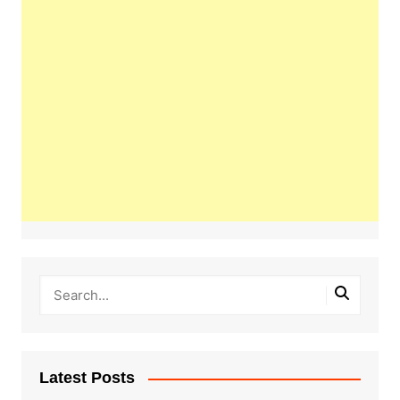
Latest Posts