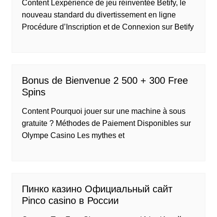
Content Lexpérience de jeu réinventée Betify, le
nouveau standard du divertissement en ligne
Procédure d’Inscription et de Connexion sur Betify
Bonus de Bienvenue 2 500 + 300 Free
Spins
Content Pourquoi jouer sur une machine à sous
gratuite ? Méthodes de Paiement Disponibles sur
Olympe Casino Les mythes et
Пинко казино Официальный сайт
Pinco casino в России