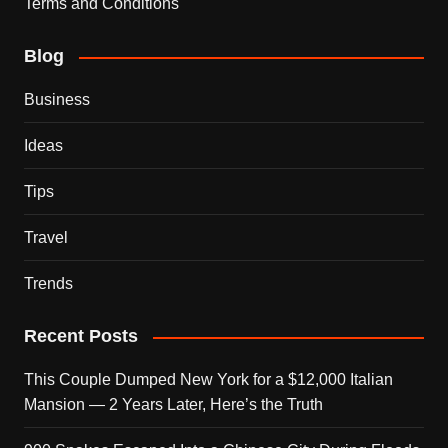
Terms and Conditions
Blog
Business
Ideas
Tips
Travel
Trends
Recent Posts
This Couple Dumped New York for a $12,000 Italian
Mansion — 2 Years Later, Here’s the Truth