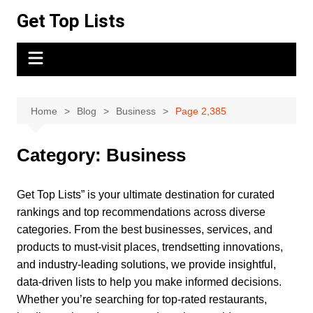
Skip
Get Top Lists
to
content
Home
Blog
Business
Page 2,385
Category:
Business
Get Top Lists” is your ultimate destination for curated
rankings and top recommendations across diverse
categories. From the best businesses, services, and
products to must-visit places, trendsetting innovations,
and industry-leading solutions, we provide insightful,
data-driven lists to help you make informed decisions.
Whether you’re searching for top-rated restaurants,