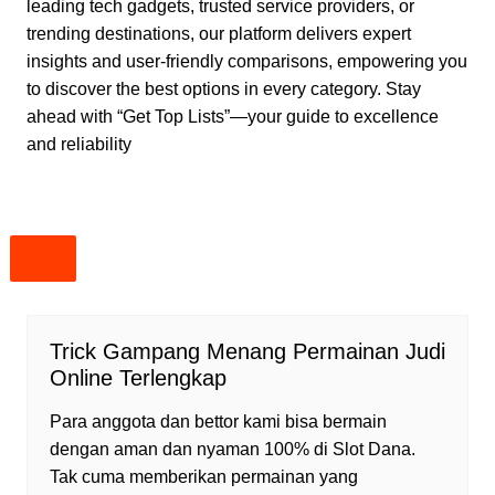
leading tech gadgets, trusted service providers, or
trending destinations, our platform delivers expert
insights and user-friendly comparisons, empowering you
to discover the best options in every category. Stay
ahead with “Get Top Lists”—your guide to excellence
and reliability
Trick Gampang Menang Permainan Judi
Online Terlengkap
Para anggota dan bettor kami bisa bermain
dengan aman dan nyaman 100% di Slot Dana.
Tak cuma memberikan permainan yang