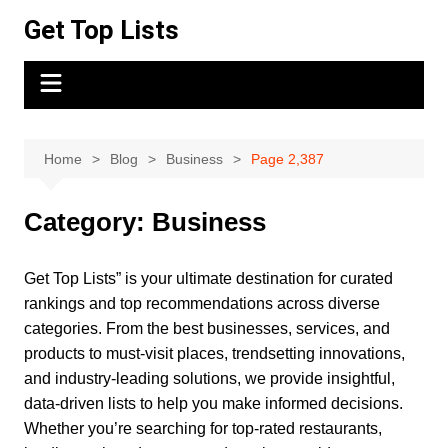
Skip
Get Top Lists
to
content
Home
Blog
Business
Page 2,387
Category:
Business
Get Top Lists” is your ultimate destination for curated
rankings and top recommendations across diverse
categories. From the best businesses, services, and
products to must-visit places, trendsetting innovations,
and industry-leading solutions, we provide insightful,
data-driven lists to help you make informed decisions.
Whether you’re searching for top-rated restaurants,