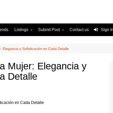
rends
Listings
Submit Post
Contact us
Sign I
Services
Disclaimer
For Sale
Terms and Conditions
 Elegancia y Sofisticación en Cada Detalle
Real Estate
 Mujer: Elegancia y
a Detalle