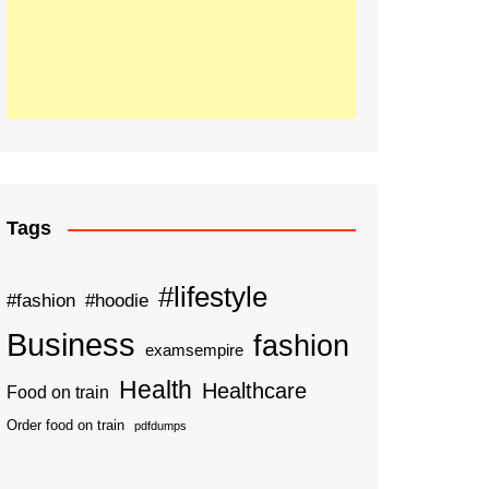
Tags
#lifestyle
#fashion
#hoodie
Business
fashion
examsempire
Health
Healthcare
Food on train
Order food on train
pdfdumps