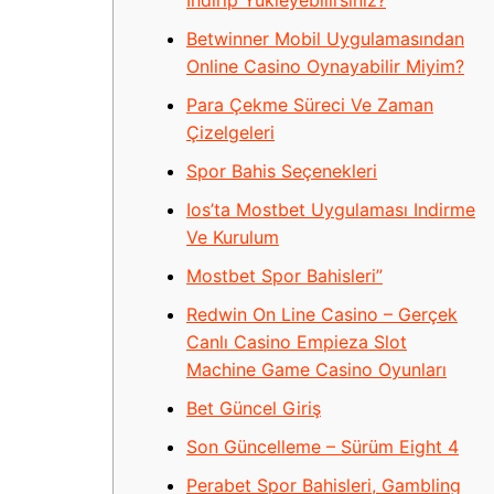
Indirip Yükleyebilirsiniz?
Betwinner Mobil Uygulamasından
Online Casino Oynayabilir Miyim?
Para Çekme Süreci Ve Zaman
Çizelgeleri
Spor Bahis Seçenekleri
Ios’ta Mostbet Uygulaması Indirme
Ve Kurulum
Mostbet Spor Bahisleri”
Redwin On Line Casino – Gerçek
Canlı Casino Empieza Slot
Machine Game Casino Oyunları
Bet Güncel Giriş
Son Güncelleme – Sürüm Eight 4
Perabet Spor Bahisleri, Gambling