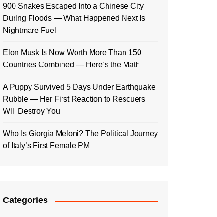
900 Snakes Escaped Into a Chinese City
During Floods — What Happened Next Is
Nightmare Fuel
Elon Musk Is Now Worth More Than 150
Countries Combined — Here’s the Math
A Puppy Survived 5 Days Under Earthquake
Rubble — Her First Reaction to Rescuers
Will Destroy You
Who Is Giorgia Meloni? The Political Journey
of Italy’s First Female PM
Categories