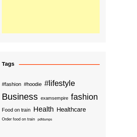
Tags
#lifestyle
#fashion
#hoodie
Business
fashion
examsempire
Health
Healthcare
Food on train
Order food on train
pdfdumps