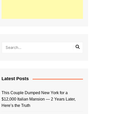
Latest Posts
This Couple Dumped New York for a
$12,000 Italian Mansion — 2 Years Later,
Here’s the Truth