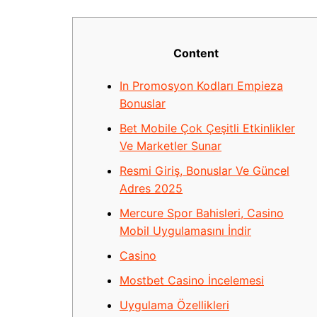
Content
In Promosyon Kodları Empieza
Bonuslar
Bet Mobile Çok Çeşitli Etkinlikler
Ve Marketler Sunar
Resmi Giriş, Bonuslar Ve Güncel
Adres 2025
Mercure Spor Bahisleri, Casino
Mobil Uygulamasını İndir
Casino
Mostbet Casino İncelemesi
Uygulama Özellikleri