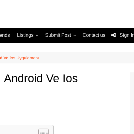
rends
Listings
Submit Post
Contact us
Sign I
Services
Disclaimer
For Sale
Terms and Conditions
oid Ve Ios Uygulaması
Real Estate
: Android Ve Ios