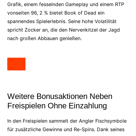
Grafik, einem fesselnden Gameplay und einem RTP
vonseiten 96, 2 % bietet Book of Dead ein
spannendes Spielerlebnis. Seine hohe Volatilität
spricht Zocker an, die den Nervenkitzel der Jagd
nach großen Abbauen genießen.
Weitere Bonusaktionen Neben
Freispielen Ohne Einzahlung
In den Freispielen sammelt der Angler Fischsymbole
für zusätzliche Gewinne und Re-Spins. Dank seines