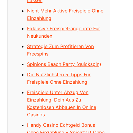
Lassen
Nicht Mehr Aktive Freispiele Ohne
Einzahlung
Exklusive Freispiel-angebote Für
Neukunden
Strategie Zum Profitieren Von
Freespins
Spinions Beach Party (quickspin)
Die Nützlichsten 5 Tipps Für
Freispiele Ohne Einzahlung
Freispiele Unter Abzug Von
Einzahlung: Dein Aus Zu
Kostenlosen Abbauen In Online
Casinos
Handy Casino Echtgeld Bonus
Ohne Einzahlung – Spielstart Ohne