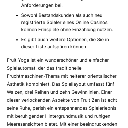
Anforderungen bei.
Sowohl Bestandskunden als auch neu
registrierte Spieler eines Online Casinos
können Freispiele ohne Einzahlung nutzen.
Es gibt auch weitere Optionen, die Sie in
dieser Liste aufspüren können.
Fruit Yoga ist ein wunderschöner und einfacher
Spielautomat, der das traditionelle
Fruchtmaschinen-Thema mit heiterer orientalischer
Ästhetik kombiniert. Das Spiellayout umfasst fünf
Walzen, drei Reihen und zehn Gewinnlinien. Einer
dieser verlockenden Aspekte von Fruit Zen ist echt
seine Ruhe, perish ein entspannendes Spielerlebnis
mit beruhigender Hintergrundmusik und ruhigen
Meeresansichten bietet. Mit einer beeindruckenden