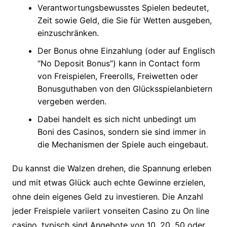
Verantwortungsbewusstes Spielen bedeutet,
Zeit sowie Geld, die Sie für Wetten ausgeben,
einzuschränken.
Der Bonus ohne Einzahlung (oder auf Englisch
“No Deposit Bonus”) kann in Contact form
von Freispielen, Freerolls, Freiwetten oder
Bonusguthaben von den Glücksspielanbietern
vergeben werden.
Dabei handelt es sich nicht unbedingt um
Boni des Casinos, sondern sie sind immer in
die Mechanismen der Spiele auch eingebaut.
Du kannst die Walzen drehen, die Spannung erleben
und mit etwas Glück auch echte Gewinne erzielen,
ohne dein eigenes Geld zu investieren. Die Anzahl
jeder Freispiele variiert vonseiten Casino zu On line
casino, typisch sind Angebote von 10, 20, 50 oder