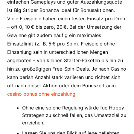
einfachen Gameplays und guter Auszahlungsquote
ist Big Striper Bonanza ideal für Bonusaktionen.
Viele Freispiele haben einen festen Einsatz pro Dreh
– oft 0, 10 € bis zero, 20 €. Bei der Umsetzung der
Gewinne gilt zudem häufig ein maximales
Einsatzlimit (z. B. 5 € pro Spin). Freispiele ohne
Einzahlung sein in unterschiedlichen Mengen
angeboten – von kleinen Starter-Paketen bis hin zu
hin zu großzügigen Free-Spin-Deals. Je nach Casino
kann perish Anzahl stark variieren und richtet sich
oft nach dieser Aktion oder dem Bonuszeitraum
casino bonus ohne einzahlung
.
Ohne eine solche Regelung würde fue Hobby-
Strategen zu schnell fallen, das Umsatzziel zu
erreichen.
Lassen Sie uns den Blick auf jene beliebten