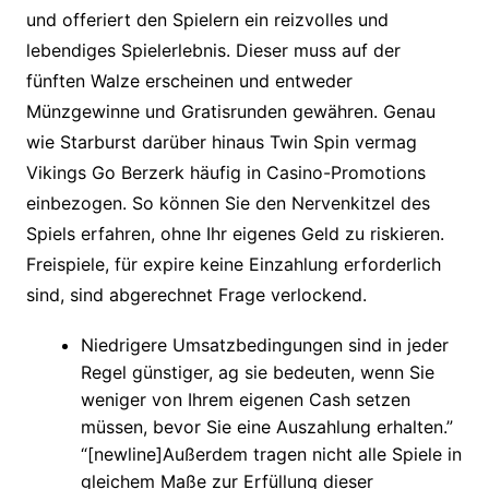
und offeriert den Spielern ein reizvolles und
lebendiges Spielerlebnis. Dieser muss auf der
fünften Walze erscheinen und entweder
Münzgewinne und Gratisrunden gewähren. Genau
wie Starburst darüber hinaus Twin Spin vermag
Vikings Go Berzerk häufig in Casino-Promotions
einbezogen. So können Sie den Nervenkitzel des
Spiels erfahren, ohne Ihr eigenes Geld zu riskieren.
Freispiele, für expire keine Einzahlung erforderlich
sind, sind abgerechnet Frage verlockend.
Niedrigere Umsatzbedingungen sind in jeder
Regel günstiger, ag sie bedeuten, wenn Sie
weniger von Ihrem eigenen Cash setzen
müssen, bevor Sie eine Auszahlung erhalten.”
“[newline]Außerdem tragen nicht alle Spiele in
gleichem Maße zur Erfüllung dieser