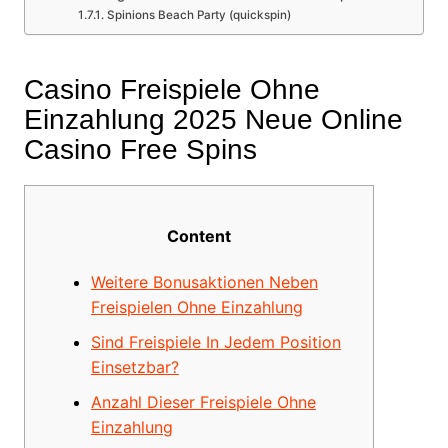
Spinions Beach Party (quickspin)
Casino Freispiele Ohne
Einzahlung 2025 Neue Online
Casino Free Spins
Content
Weitere Bonusaktionen Neben
Freispielen Ohne Einzahlung
Sind Freispiele In Jedem Position
Einsetzbar?
Anzahl Dieser Freispiele Ohne
Einzahlung