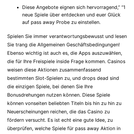
Diese Angebote eignen sich hervorragend,” “1
neue Spiele über entdecken und euer Glück
auf pass away Probe zu einstellen.
Spielen Sie immer verantwortungsbewusst und lesen
Sie trang die Allgemeinen Geschäftsbedingungen!
Ebenso wichtig ist auch es, die Apps auszuwählen,
die für Ihre Freispiele inside Frage kommen. Casinos
weisen diese Aktionen zusammenfassend
bestimmten Slot-Spielen zu, und drops dead sind
die einzigen Spiele, bei denen Sie Ihre
Bonusdrehungen nutzen können. Diese Spiele
können vonseiten beliebten Titeln bis hin zu hin zu
Neuerscheinungen reichen, die das Casino zu
fördern versucht. Es ist echt eine gute Idee, zu
überprüfen, welche Spiele für pass away Aktion in