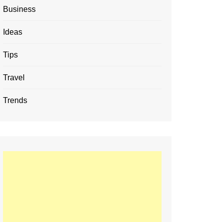
Business
Ideas
Tips
Travel
Trends