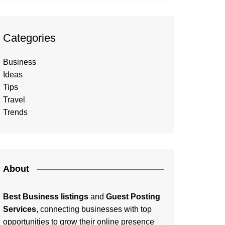
Categories
Business
Ideas
Tips
Travel
Trends
About
Best Business listings
and
Guest Posting
Services
, connecting businesses with top
opportunities to grow their online presence