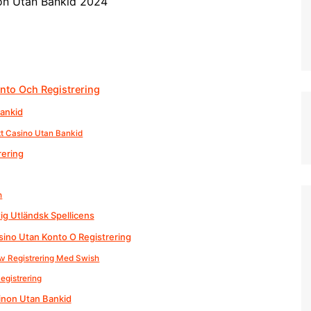
on Utan Bankid 2024
nto Och Registrering
ankid
Ett Casino Utan Bankid
rering
h
tig Utländsk Spellicens
sino Utan Konto O Registrering
v Registrering Med Swish
egistrering
inon Utan Bankid