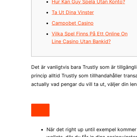
Hur Kan Guy Spela Utan Konto?
Ta Ut Dina Vinster
Campobet Casino
Vilka Spel Finns På Ett Online On
Line Casino Utan Bankid?
Det är vanligtvis bara Trustly som är tillgän
princip alltid Trustly som tillhandahåller tran
actually vad pengar du vill ta ut, väljer din 
När det right up until exempel kommer un