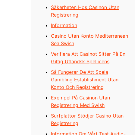
Säkerheten Hos Casinon Utan
Registrering
Information
Casino Utan Konto Mediterranean
Sea Swish
Verifiera Att Casinot Sitter På En
Giltig Utländsk Spellicens
Så Fungerar De Att Spela
Gambling Establishment Utan
Konto Och Registrering
Exempel På Casinon Utan
Registrering Med Swish
Surfplattor Stödjer Casino Utan
Registrering
Information Om Vårt Test Audio-