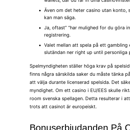
wallets, där du får in dina casinovinste
Även om det heter casino utan konto, s
kan man säga.
Ja, oftast” “har mulighed for du göra 
registrering.
Valet mellan att spela på ett gamblin
slutändan ner right up until personliga 
Spelmyndigheten ställer höga krav på spelsid
finns några särskilda saker du måste tänka på 
att välja durante licenserad spelsida. Det säke
myndighet. Om ett casino i EU/EES skulle rik
room svenska spellagen. Detta resulterar i att
trots att casinot är europeiskt.
Bonuserbjudanden På C