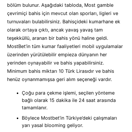
bölüm bulunur. Aşağıdaki tabloda, Most gamble
çevrimiçi bahis için mevcut olan sporları, ligleri ve
turnuvaları bulabilirsiniz. Bahisçideki kumarhane ek
olarak ortaya çıktı, ancak yavaş yavaş tam
teşekküllü, aranan bir bahis yönü haline geldi.
MostBet’in tüm kumar faaliyetleri mobil uygulamalar
üzerinden yürütülebilir empieza dünyanın her
yerinden oynayabilir ve bahis yapabilirsiniz.
Minimum bahis miktarı 10 Türk Lirasıdır ve bahis
henüz oynanmamışsa geri alım seçeneği vardır.
Çoğu para çekme işlemi, seçilen yönteme
bağlı olarak 15 dakika ile 24 saat arasında
tamamlanır.
Böylece Mostbet’in Türkiye’deki çalışmaları
yarı yasal blooming geliyor.