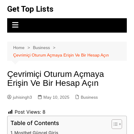
Skip
Get Top Lists
to
content
Home
Business
Çevrimiçi Oturum Açmaya Erişin Ve Bir Hesap Açın
Çevrimiçi Oturum Açmaya
Erişin Ve Bir Hesap Açın
juhisingh3
May 10, 2025
Business
Post Views:
8
Table of Contents
Mostbet Güncel Giriş