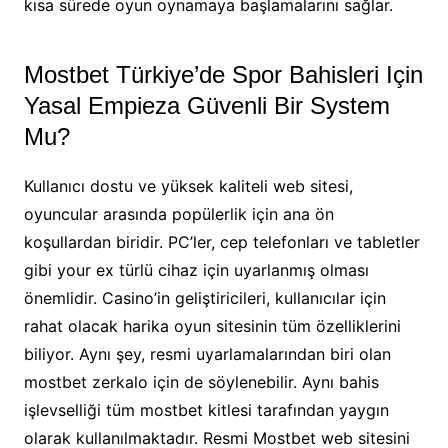
kısa sürede oyun oynamaya başlamalarını sağlar.
Mostbet Türkiye’de Spor Bahisleri Için
Yasal Empieza Güvenli Bir System
Mu?
Kullanıcı dostu ve yüksek kaliteli web sitesi,
oyuncular arasında popülerlik için ana ön
koşullardan biridir. PC’ler, cep telefonları ve tabletler
gibi your ex türlü cihaz için uyarlanmış olması
önemlidir. Casino’in geliştiricileri, kullanıcılar için
rahat olacak harika oyun sitesinin tüm özelliklerini
biliyor. Aynı şey, resmi uyarlamalarından biri olan
mostbet zerkalo için de söylenebilir. Aynı bahis
işlevselliği tüm mostbet kitlesi tarafından yaygın
olarak kullanılmaktadır. Resmi Mostbet web sitesini