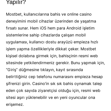
Yapılır?
Mostbet, kullanıcılarına bahis ve online casino
deneyimini mobil cihazlar üzerinden de yaşatma
fırsatı sunar. Hem iOS hem para Android işletim
sistemlerine sahip cihazlarda çalışan mobil
uygulaması, kullanıcı dostu arayüzü empieza hızlı
işlem yapma özellikleriyle dikkat çeker. Mostbet
kişisel dolabına girmek için, bahisçinin resmi web
sitesinde yetkilendirmeniz gerekir. Bunu yapmak için,
“Giriş” düğmesine tıklayın, kayıt sırasında
belirttiğiniz cep telefonu numarasını empieza hesap
şifrenizi girin. Casino’in sık sık bahis oynamak talep
eden çok sayıda ziyaretçisi olduğu için, resmi web
sitesi aşırı yüklenebilir ve en yeni oyuncular ona
erişemez.