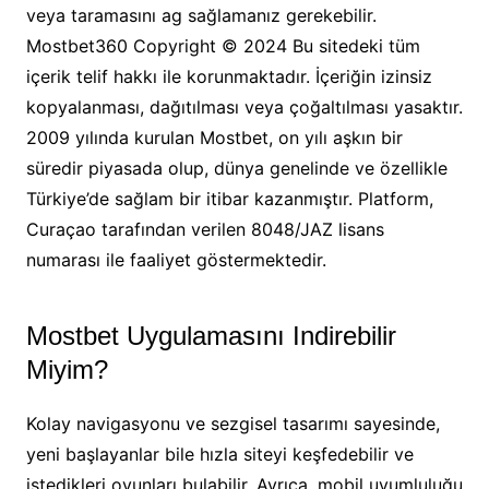
veya taramasını ag sağlamanız gerekebilir.
Mostbet360 Copyright © 2024 Bu sitedeki tüm
içerik telif hakkı ile korunmaktadır. İçeriğin izinsiz
kopyalanması, dağıtılması veya çoğaltılması yasaktır.
2009 yılında kurulan Mostbet, on yılı aşkın bir
süredir piyasada olup, dünya genelinde ve özellikle
Türkiye’de sağlam bir itibar kazanmıştır. Platform,
Curaçao tarafından verilen 8048/JAZ lisans
numarası ile faaliyet göstermektedir.
Mostbet Uygulamasını Indirebilir
Miyim?
Kolay navigasyonu ve sezgisel tasarımı sayesinde,
yeni başlayanlar bile hızla siteyi keşfedebilir ve
istedikleri oyunları bulabilir. Ayrıca, mobil uyumluluğu