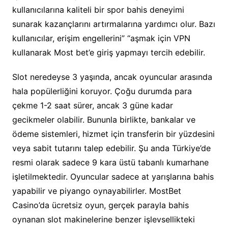
kullanıcılarına kaliteli bir spor bahis deneyimi
sunarak kazançlarını artırmalarına yardımcı olur. Bazı
kullanıcılar, erişim engellerini” “aşmak için VPN
kullanarak Most bet’e giriş yapmayı tercih edebilir.
Slot neredeyse 3 yaşında, ancak oyuncular arasında
hala popülerliğini koruyor. Çoğu durumda para
çekme 1-2 saat sürer, ancak 3 güne kadar
gecikmeler olabilir. Bununla birlikte, bankalar ve
ödeme sistemleri, hizmet için transferin bir yüzdesini
veya sabit tutarını talep edebilir. Şu anda Türkiye’de
resmi olarak sadece 9 kara üstü tabanlı kumarhane
işletilmektedir. Oyuncular sadece at yarışlarına bahis
yapabilir ve piyango oynayabilirler. MostBet
Casino’da ücretsiz oyun, gerçek parayla bahis
oynanan slot makinelerine benzer işlevsellikteki