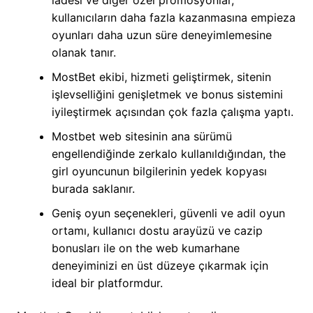
iadesi ve diğer özel promosyonlar,
kullanıcıların daha fazla kazanmasına empieza
oyunları daha uzun süre deneyimlemesine
olanak tanır.
MostBet ekibi, hizmeti geliştirmek, sitenin
işlevselliğini genişletmek ve bonus sistemini
iyileştirmek açısından çok fazla çalışma yaptı.
Mostbet web sitesinin ana sürümü
engellendiğinde zerkalo kullanıldığından, the
girl oyuncunun bilgilerinin yedek kopyası
burada saklanır.
Geniş oyun seçenekleri, güvenli ve adil oyun
ortamı, kullanıcı dostu arayüzü ve cazip
bonusları ile on the web kumarhane
deneyiminizi en üst düzeye çıkarmak için
ideal bir platformdur.