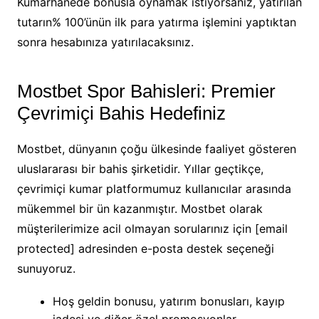
Kumarhanede bonusla oynamak istiyorsanız, yatırılan
tutarın% 100’ünün ilk para yatırma işlemini yaptıktan
sonra hesabınıza yatırılacaksınız.
Mostbet Spor Bahisleri: Premier
Çevrimiçi Bahis Hedefiniz
Mostbet, dünyanın çoğu ülkesinde faaliyet gösteren
uluslararası bir bahis şirketidir. Yıllar geçtikçe,
çevrimiçi kumar platformumuz kullanıcılar arasında
mükemmel bir ün kazanmıştır. Mostbet olarak
müşterilerimize acil olmayan sorularınız için [email
protected] adresinden e-posta destek seçeneği
sunuyoruz.
Hoş geldin bonusu, yatırım bonusları, kayıp