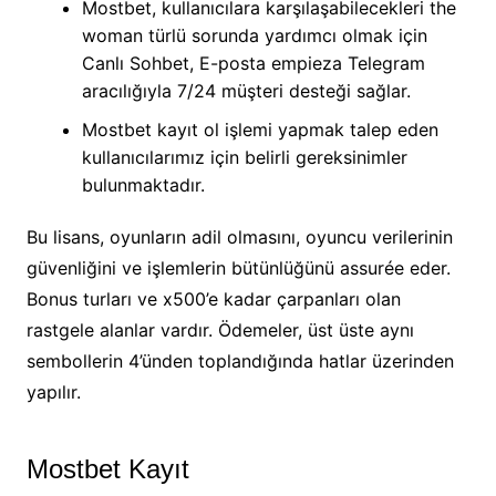
Mostbet, kullanıcılara karşılaşabilecekleri the
woman türlü sorunda yardımcı olmak için
Canlı Sohbet, E-posta empieza Telegram
aracılığıyla 7/24 müşteri desteği sağlar.
Mostbet kayıt ol işlemi yapmak talep eden
kullanıcılarımız için belirli gereksinimler
bulunmaktadır.
Bu lisans, oyunların adil olmasını, oyuncu verilerinin
güvenliğini ve işlemlerin bütünlüğünü assurée eder.
Bonus turları ve x500’e kadar çarpanları olan
rastgele alanlar vardır. Ödemeler, üst üste aynı
sembollerin 4’ünden toplandığında hatlar üzerinden
yapılır.
Mostbet Kayıt