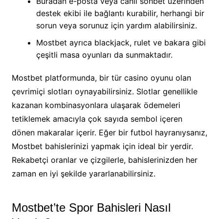
Buradan e-posta veya canlı sohbet üzerinden
destek ekibi ile bağlantı kurabilir, herhangi bir
sorun veya sorunuz için yardım alabilirsiniz.
Mostbet ayrıca blackjack, rulet ve bakara gibi
çeşitli masa oyunları da sunmaktadır.
Mostbet platformunda, bir tür casino oyunu olan
çevrimiçi slotları oynayabilirsiniz. Slotlar genellikle
kazanan kombinasyonlara ulaşarak ödemeleri
tetiklemek amacıyla çok sayıda sembol içeren
dönen makaralar içerir. Eğer bir futbol hayranıysanız,
Mostbet bahislerinizi yapmak için ideal bir yerdir.
Rekabetçi oranlar ve çizgilerle, bahislerinizden her
zaman en iyi şekilde yararlanabilirsiniz.
Mostbet’te Spor Bahisleri Nasıl