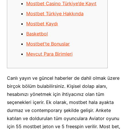
Mostbet Casino Türkiye’de Kayıt
Mostbet Türkiye Hakkında
Mostbet Kaydı
Basketbol
Mostbet’te Bonuslar
Mevcut Para Birimleri
Canlı yayın ve güncel haberler de dahil olmak üzere
birçok bölüm bulabilirsiniz. Kişisel dolap alanı,
hesabınızı yönetmek için ihtiyacınız olan tüm
seçenekleri içerir. Ek olarak, mostbet hala ayakta
durmaz ve contemporary şekilde gelişir. Ankete
katılan ve doldurulan tüm oyunculara Aviator oyunu
için 55 mostbet jeton ve 5 freespin verilir. Most bet,