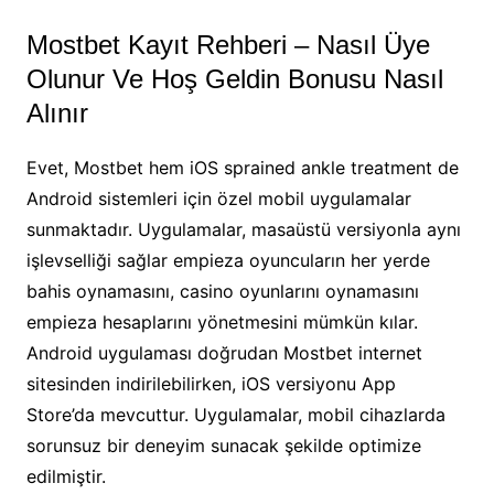
Mostbet Kayıt Rehberi – Nasıl Üye
Olunur Ve Hoş Geldin Bonusu Nasıl
Alınır
Evet, Mostbet hem iOS sprained ankle treatment de
Android sistemleri için özel mobil uygulamalar
sunmaktadır. Uygulamalar, masaüstü versiyonla aynı
işlevselliği sağlar empieza oyuncuların her yerde
bahis oynamasını, casino oyunlarını oynamasını
empieza hesaplarını yönetmesini mümkün kılar.
Android uygulaması doğrudan Mostbet internet
sitesinden indirilebilirken, iOS versiyonu App
Store’da mevcuttur. Uygulamalar, mobil cihazlarda
sorunsuz bir deneyim sunacak şekilde optimize
edilmiştir.