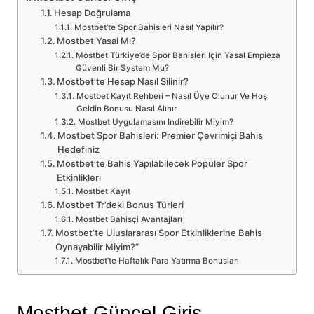
Hesap Doğrulama
Mostbet’te Spor Bahisleri Nasıl Yapılır?
Mostbet Yasal Mı?
Mostbet Türkiye’de Spor Bahisleri Için Yasal Empieza
Güvenli Bir System Mu?
Mostbet’te Hesap Nasıl Silinir?
Mostbet Kayıt Rehberi – Nasıl Üye Olunur Ve Hoş
Geldin Bonusu Nasıl Alınır
Mostbet Uygulamasını Indirebilir Miyim?
Mostbet Spor Bahisleri: Premier Çevrimiçi Bahis
Hedefiniz
Mostbet’te Bahis Yapılabilecek Popüler Spor
Etkinlikleri
Mostbet Kayıt
Mostbet Tr’deki Bonus Türleri
Mostbet Bahisçi Avantajları
Mostbet’te Uluslararası Spor Etkinliklerine Bahis
Oynayabilir Miyim?”
Mostbet’te Haftalık Para Yatırma Bonusları
Mostbet Güncel Giriş