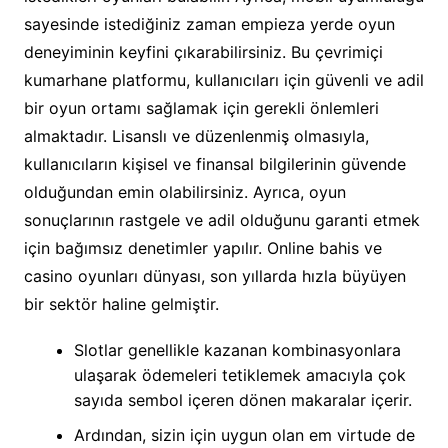
sayesinde istediğiniz zaman empieza yerde oyun
deneyiminin keyfini çıkarabilirsiniz. Bu çevrimiçi
kumarhane platformu, kullanıcıları için güvenli ve adil
bir oyun ortamı sağlamak için gerekli önlemleri
almaktadır. Lisanslı ve düzenlenmiş olmasıyla,
kullanıcıların kişisel ve finansal bilgilerinin güvende
olduğundan emin olabilirsiniz. Ayrıca, oyun
sonuçlarının rastgele ve adil olduğunu garanti etmek
için bağımsız denetimler yapılır. Online bahis ve
casino oyunları dünyası, son yıllarda hızla büyüyen
bir sektör haline gelmiştir.
Slotlar genellikle kazanan kombinasyonlara
ulaşarak ödemeleri tetiklemek amacıyla çok
sayıda sembol içeren dönen makaralar içerir.
Ardından, sizin için uygun olan em virtude de