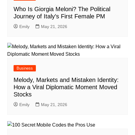
Who Is Giorgia Meloni? The Political
Journey of Italy’s First Female PM
Emily
May 21, 2026
Business
Melody, Markets and Mistaken Identity:
How a Viral Diplomatic Moment Moved
Stocks
Emily
May 21, 2026