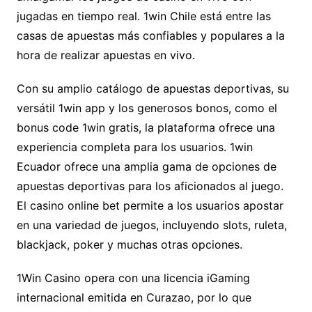
jugadas en tiempo real. 1win Chile está entre las
casas de apuestas más confiables y populares a la
hora de realizar apuestas en vivo.
Con su amplio catálogo de apuestas deportivas, su
versátil 1win app y los generosos bonos, como el
bonus code 1win gratis, la plataforma ofrece una
experiencia completa para los usuarios. 1win
Ecuador ofrece una amplia gama de opciones de
apuestas deportivas para los aficionados al juego.
El casino online bet permite a los usuarios apostar
en una variedad de juegos, incluyendo slots, ruleta,
blackjack, poker y muchas otras opciones.
1Win Casino opera con una licencia iGaming
internacional emitida en Curazao, por lo que