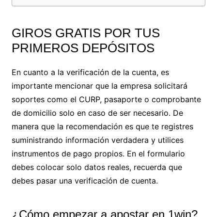
GIROS GRATIS POR TUS
PRIMEROS DEPÓSITOS
En cuanto a la verificación de la cuenta, es
importante mencionar que la empresa solicitará
soportes como el CURP, pasaporte o comprobante
de domicilio solo en caso de ser necesario. De
manera que la recomendación es que te registres
suministrando información verdadera y utilices
instrumentos de pago propios. En el formulario
debes colocar solo datos reales, recuerda que
debes pasar una verificación de cuenta.
¿Cómo empezar a apostar en 1win?