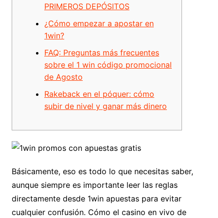
PRIMEROS DEPÓSITOS
¿Cómo empezar a apostar en
1win?
FAQ: Preguntas más frecuentes
sobre el 1 win código promocional
de Agosto
Rakeback en el póquer: cómo
subir de nivel y ganar más dinero
Básicamente, eso es todo lo que necesitas saber,
aunque siempre es importante leer las reglas
directamente desde 1win apuestas para evitar
cualquier confusión. Cómo el casino en vivo de