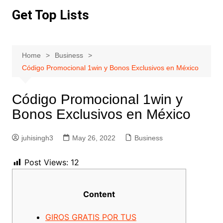
Skip
Get Top Lists
to
content
Home
Business
Código Promocional 1win y Bonos Exclusivos en México
Código Promocional 1win y
Bonos Exclusivos en México
juhisingh3
May 26, 2022
Business
Post Views:
12
Content
GIROS GRATIS POR TUS