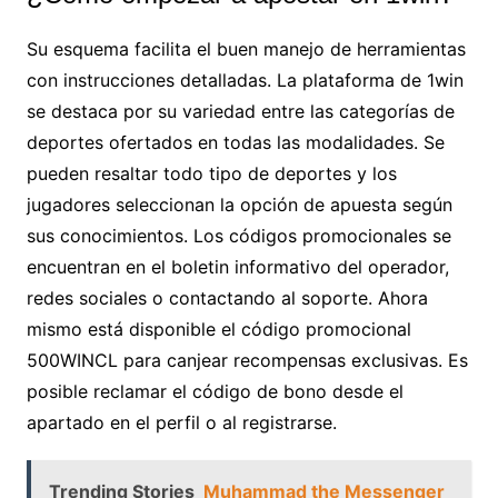
Su esquema facilita el buen manejo de herramientas
con instrucciones detalladas. La plataforma de 1win
se destaca por su variedad entre las categorías de
deportes ofertados en todas las modalidades. Se
pueden resaltar todo tipo de deportes y los
jugadores seleccionan la opción de apuesta según
sus conocimientos. Los códigos promocionales se
encuentran en el boletin informativo del operador,
redes sociales o contactando al soporte. Ahora
mismo está disponible el código promocional
500WINCL para canjear recompensas exclusivas. Es
posible reclamar el código de bono desde el
apartado en el perfil o al registrarse.
Trending Stories
Muhammad the Messenger