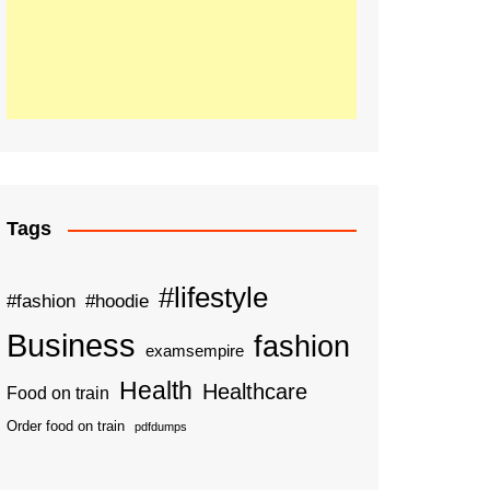
Tags
#lifestyle
#fashion
#hoodie
Business
fashion
examsempire
Health
Healthcare
Food on train
Order food on train
pdfdumps