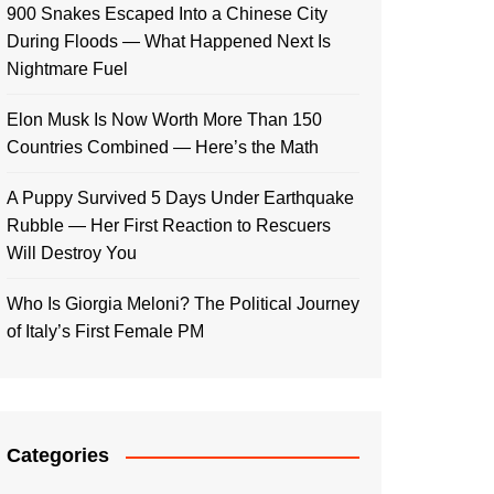
900 Snakes Escaped Into a Chinese City
During Floods — What Happened Next Is
Nightmare Fuel
Elon Musk Is Now Worth More Than 150
Countries Combined — Here’s the Math
A Puppy Survived 5 Days Under Earthquake
Rubble — Her First Reaction to Rescuers
Will Destroy You
Who Is Giorgia Meloni? The Political Journey
of Italy’s First Female PM
Categories