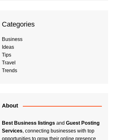
Categories
Business
Ideas
Tips
Travel
Trends
About
Best Business listings
and
Guest Posting
Services
, connecting businesses with top
opportunities to grow their online presence