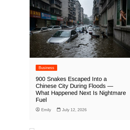
Business
900 Snakes Escaped Into a
Chinese City During Floods —
What Happened Next Is Nightmare
Fuel
Emily
July 12, 2026