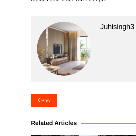
Juhisingh3
Post
Prev
navigation
Related Articles