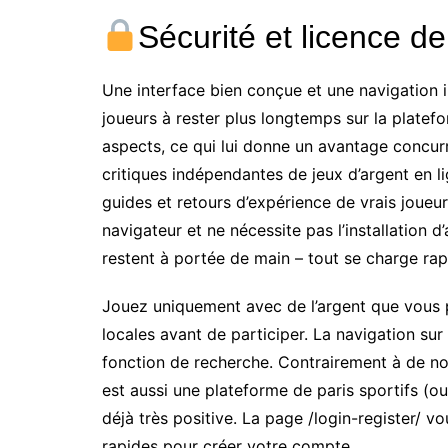
Sécurité et licence d
Une interface bien conçue et une navigation in
joueurs à rester plus longtemps sur la platef
aspects, ce qui lui donne un avantage concur
critiques indépendantes de jeux d’argent en li
guides et retours d’expérience de vrais joueur
navigateur et ne nécessite pas l’installation d
restent à portée de main – tout se charge ra
Jouez uniquement avec de l’argent que vous p
locales avant de participer. La navigation sur
fonction de recherche. Contrairement à de n
est aussi une plateforme de paris sportifs (
déjà très positive. La page /login-register/ v
rapides pour créer votre compte.