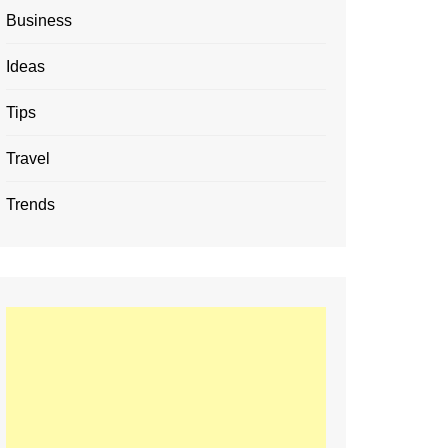
Business
Ideas
Tips
Travel
Trends