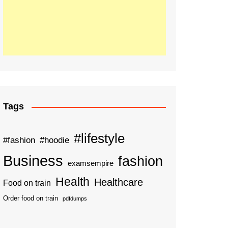
Tags
#lifestyle
#fashion
#hoodie
Business
fashion
examsempire
Health
Healthcare
Food on train
Order food on train
pdfdumps