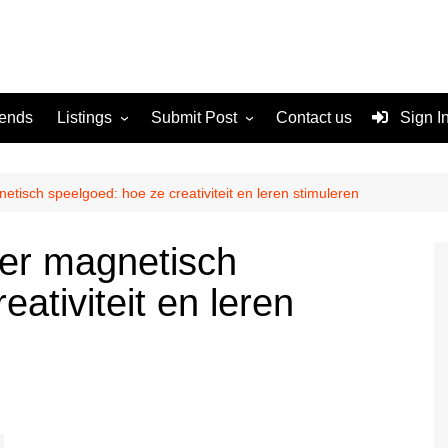
rends
Listings
Submit Post
Contact us
Sign I
Services
Disclaimer
For Sale
Terms and Conditions
tisch speelgoed: hoe ze creativiteit en leren stimuleren
Real Estate
er magnetisch
ativiteit en leren