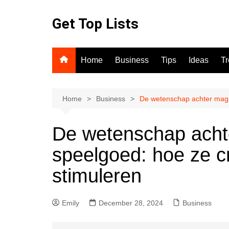
Skip
to
Get Top Lists
content
Home
Business
Tips
Ideas
T
Home
Business
De wetenschap achter magne
De wetenschap acht
speelgoed: hoe ze cre
stimuleren
Emily
December 28, 2024
Business