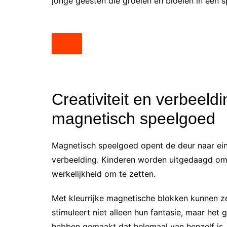
jonge geesten die groeien en bloeien in een 
Creativiteit en verbeeld
magnetisch speelgoed
Magnetisch speelgoed opent de deur naar ein
verbeelding. Kinderen worden uitgedaagd om h
werkelijkheid om te zetten.
Met kleurrijke magnetische blokken kunnen z
stimuleert niet alleen hun fantasie, maar het
hebben gemaakt dat helemaal van henzelf is.