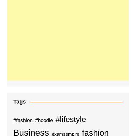
Tags
#lifestyle
#fashion
#hoodie
Business
fashion
examsempire