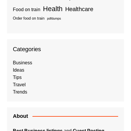
Health
Healthcare
Food on train
Order food on train
pdfdumps
Categories
Business
Ideas
Tips
Travel
Trends
About
Best Business listings
and
Guest Posting