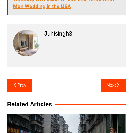
Men Wedding in the USA
Juhisingh3
Post
Prev
Next
navigation
Related Articles