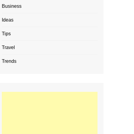
Business
Ideas
Tips
Travel
Trends