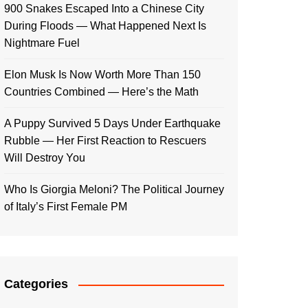
900 Snakes Escaped Into a Chinese City
During Floods — What Happened Next Is
Nightmare Fuel
Elon Musk Is Now Worth More Than 150
Countries Combined — Here’s the Math
A Puppy Survived 5 Days Under Earthquake
Rubble — Her First Reaction to Rescuers
Will Destroy You
Who Is Giorgia Meloni? The Political Journey
of Italy’s First Female PM
Categories