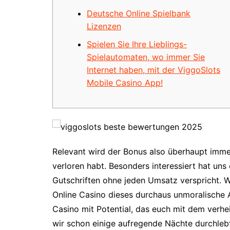
Deutsche Online Spielbank
Lizenzen
Spielen Sie Ihre Lieblings-
Spielautomaten, wo immer Sie
Internet haben, mit der ViggoSlots
Mobile Casino App!
Relevant wird der Bonus also überhaupt imme
verloren habt. Besonders interessiert hat u
Gutschriften ohne jeden Umsatz verspricht. We
Online Casino dieses durchaus unmoralische 
Casino mit Potential, das euch mit dem verhe
wir schon einige aufregende Nächte durchleb