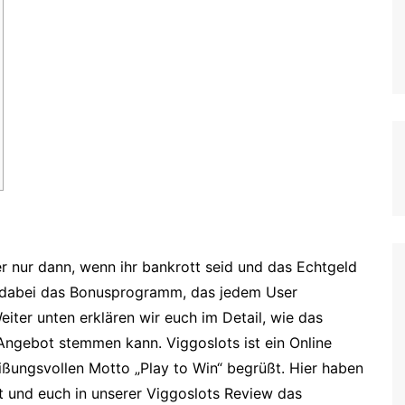
r nur dann, wenn ihr bankrott seid und das Echtgeld
ns dabei das Bonusprogramm, das jedem User
iter unten erklären wir euch im Detail, wie das
Angebot stemmen kann. Viggoslots ist ein Online
ißungsvollen Motto „Play to Win“ begrüßt. Hier haben
t und euch in unserer Viggoslots Review das