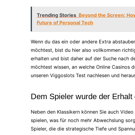
Trending Stories
Beyond the Screen: How
Future of Personal Tech
Wenn du das ein oder andere Extra abstauben
möchtest, bist du hier also vollkommen richt
erhalten und bist daher auf der Suche nach d
möchtest wissen, an welche Online Casinos d
unseren Viggoslots Test nachlesen und herausf
Dem Spieler wurde der Erhalt
Neben den Klassikern können Sie auch Video 
spielen, was für noch mehr Abwechslung sorgt.
Spieler, die die strategische Tiefe und Spann