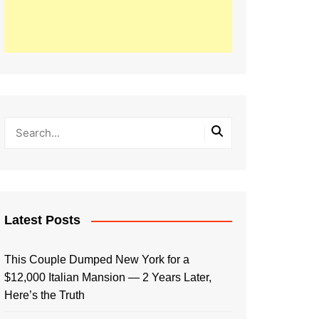
Latest Posts
This Couple Dumped New York for a
$12,000 Italian Mansion — 2 Years Later,
Here’s the Truth