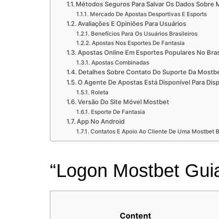
Métodos Seguros Para Salvar Os Dados Sobre 
Mercado De Apostas Desportivas E Esports
Avaliações E Opiniões Para Usuários
Benefícios Para Os Usuários Brasileiros
Apostas Nos Esportes De Fantasia
Apostas Online Em Esportes Populares No Bras
Apostas Combinadas
Detalhes Sobre Contato Do Suporte Da Mostb
O Agente De Apostas Está Disponível Para Dis
Roleta
Versão Do Site Móvel Mostbet
Esporte De Fantasia
App No Android
Contatos E Apoio Ao Cliente De Uma Mostbet B
“Logon Mostbet Gui
Content