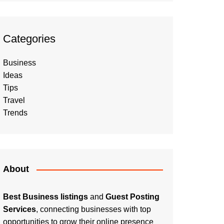
Categories
Business
Ideas
Tips
Travel
Trends
About
Best Business listings
and
Guest Posting
Services
, connecting businesses with top
opportunities to grow their online presence