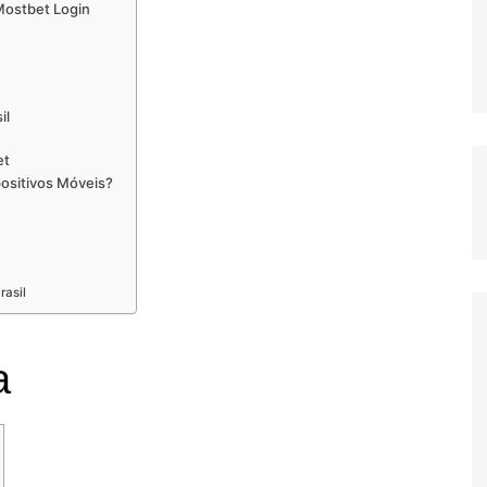
Mostbet Login
il
et
positivos Móveis?
rasil
a