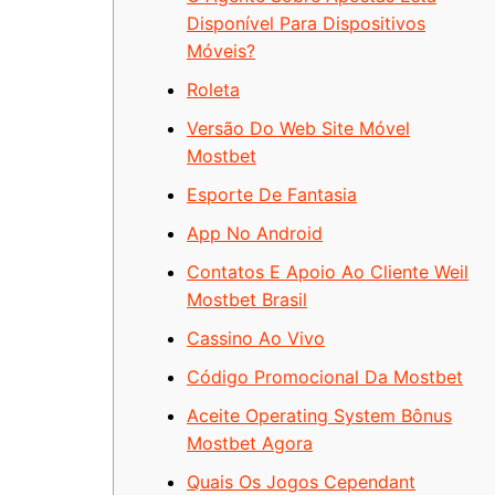
Disponível Para Dispositivos
Móveis?
Roleta
Versão Do Web Site Móvel
Mostbet
Esporte De Fantasia
App No Android
Contatos E Apoio Ao Cliente Weil
Mostbet Brasil
Cassino Ao Vivo
Código Promocional Da Mostbet
Aceite Operating System Bônus
Mostbet Agora
Quais Os Jogos Cependant