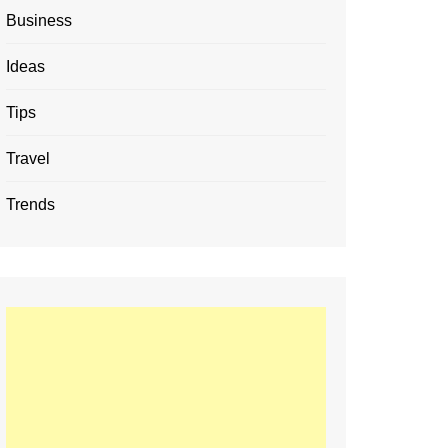
Business
Ideas
Tips
Travel
Trends