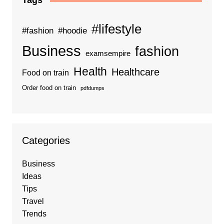
Tags
#lifestyle
#fashion
#hoodie
Business
fashion
examsempire
Health
Healthcare
Food on train
Order food on train
pdfdumps
Categories
Business
Ideas
Tips
Travel
Trends