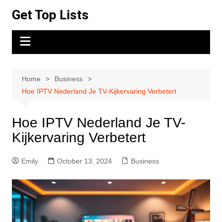
Skip
Get Top Lists
to
content
Home
Business
Hoe IPTV Nederland Je TV-Kijkervaring Verbetert
Hoe IPTV Nederland Je TV-
Kijkervaring Verbetert
Emily
October 13, 2024
Business