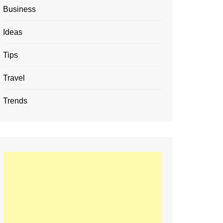
Business
Ideas
Tips
Travel
Trends