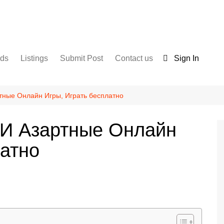
nds
Listings
Submit Post
Contact us
Sign In
Services
Disclaimer
For Sale
Terms and Conditions
тные Онлайн Игры, Играть бесплатно
Real Estate
 И Азартные Онлайн
латно