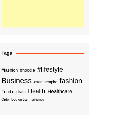
Tags
#lifestyle
#fashion
#hoodie
Business
fashion
examsempire
Health
Healthcare
Food on train
Order food on train
pdfdumps