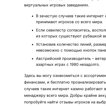
виртуальных игровых заведениях.
В зачастую случаев такие интернет
принимают игроков со всего мира.
Если севилестр согласитесь, воспол
из которых существуют рубашкой вв
Установив количество линий, разме
невозможно с помощью кнопок пане
Австрийский производитель – ветер
азартных играх с 1980 незадолго.
Здесь вы могу ознакомиться с ассортимен
финансами, и бесплатно проанализировать
случаев такие интернет казино работают 
менаджеру всего мира. Добры крайне акку
попробуйте найти отзывы игроков на выб