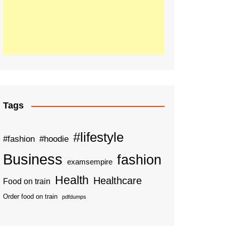
Tags
#lifestyle
#fashion
#hoodie
Business
fashion
examsempire
Health
Healthcare
Food on train
Order food on train
pdfdumps