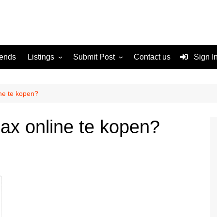
rends
Listings
Submit Post
Contact us
Sign I
Services
Disclaimer
For Sale
Terms and Conditions
ine te kopen?
Real Estate
nax online te kopen?