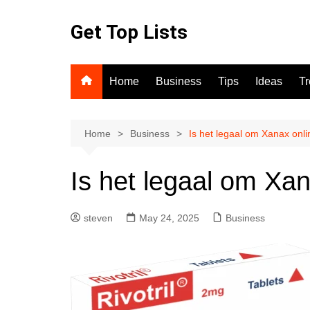
Skip
to
Get Top Lists
content
Home
Business
Tips
Ideas
T
Home
Business
Is het legaal om Xanax onl
Is het legaal om Xa
steven
May 24, 2025
Business