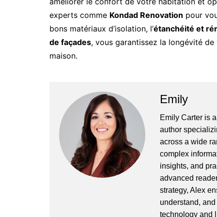
améliorer le confort de votre habitation et o
experts comme
Kondad Renovation
pour vou
bons matériaux d’isolation, l’
étanchéité et ré
de façades
, vous garantissez la longévité de
maison.
Emily
Emily Carter is 
author specializi
across a wide ran
complex informat
insights, and pr
advanced readers
strategy, Alex en
understand, and 
technology and l