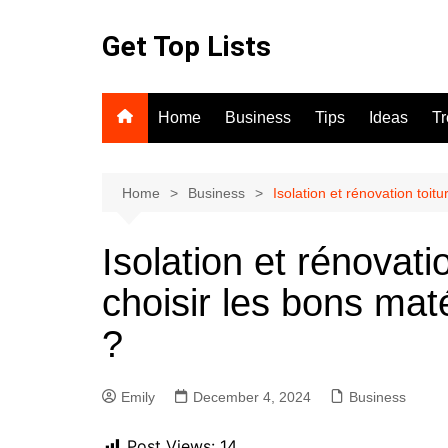
Skip
to
Get Top Lists
content
Home
Business
Tips
Ideas
T
Home
Business
Isolation et rénovation toi
Isolation et rénovat
choisir les bons mat
?
Emily
December 4, 2024
Business
Post Views:
14