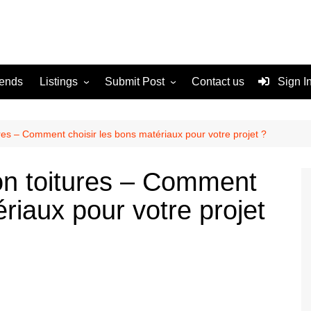
rends
Listings
Submit Post
Contact us
Sign I
Services
Disclaimer
For Sale
Terms and Conditions
tures – Comment choisir les bons matériaux pour votre projet ?
Real Estate
ion toitures – Comment
ériaux pour votre projet