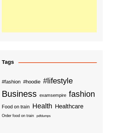
Tags
#lifestyle
#fashion
#hoodie
Business
fashion
examsempire
Health
Healthcare
Food on train
Order food on train
pdfdumps