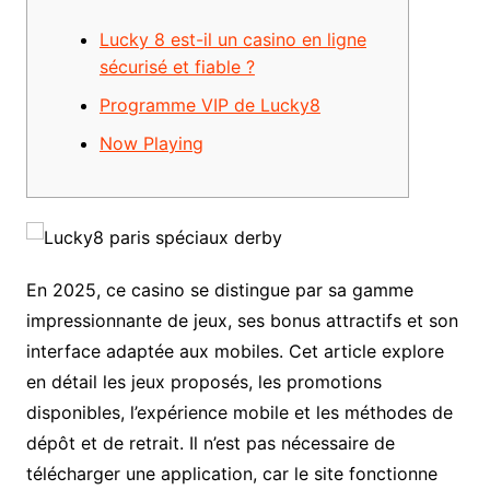
Lucky 8 est-il un casino en ligne
sécurisé et fiable ?
Programme VIP de Lucky8
Now Playing
En 2025, ce casino se distingue par sa gamme
impressionnante de jeux, ses bonus attractifs et son
interface adaptée aux mobiles. Cet article explore
en détail les jeux proposés, les promotions
disponibles, l’expérience mobile et les méthodes de
dépôt et de retrait. Il n’est pas nécessaire de
télécharger une application, car le site fonctionne