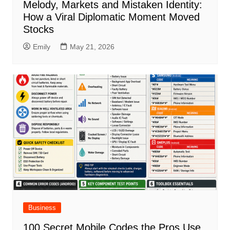
Melody, Markets and Mistaken Identity:
How a Viral Diplomatic Moment Moved
Stocks
Emily
May 21, 2026
Business
100 Secret Mobile Codes the Pros Use