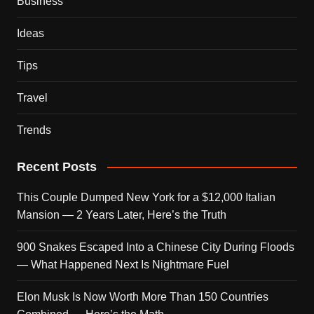
Business
Ideas
Tips
Travel
Trends
Recent Posts
This Couple Dumped New York for a $12,000 Italian
Mansion — 2 Years Later, Here’s the Truth
900 Snakes Escaped Into a Chinese City During Floods
— What Happened Next Is Nightmare Fuel
Elon Musk Is Now Worth More Than 150 Countries