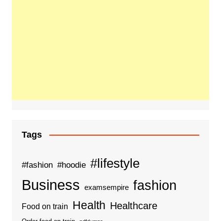
Tags
#lifestyle
#fashion
#hoodie
Business
fashion
examsempire
Health
Healthcare
Food on train