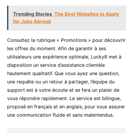
Trending Stories
The Best Websites to Apply
for Jobs Abroad
Consultez la rubrique « Promotions » pour découvrir
les offres du moment. Afin de garantir à ses
utilisateurs une expérience optimale, Lucky8 met à
disposition un service d’assistance clientèle
hautement qualitatif. Que vous ayez une question,
une requête ou un retour à partager, l’équipe du
support est à votre écoute et se fera un plaisir de
vous répondre rapidement. Le service est bilingue,
proposé en français et en anglais, pour vous assurer
une communication fluide et sans malentendus.