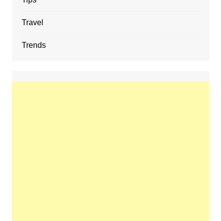
Travel
Trends