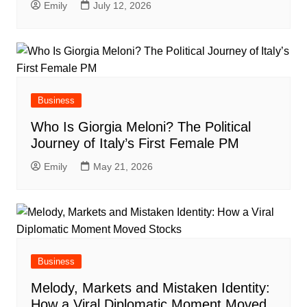
Emily
July 12, 2026
Business
Who Is Giorgia Meloni? The Political
Journey of Italy’s First Female PM
Emily
May 21, 2026
Business
Melody, Markets and Mistaken Identity:
How a Viral Diplomatic Moment Moved