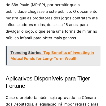
de São Paulo (MP-SP), por permitir que a
publicidade chegasse a este público. O documento
mostra que as produtoras dos jogos contratam até
influenciadores mirins, de seis a 16 anos, para
divulgar o jogo, o que seria uma forma de mirar no
público infantil para obter mais ganhos.
Trending Stories
Top Benefits of Investing in
Mutual Funds for Long-Term Wealth
Aplicativos Disponíveis para Tiger
Fortune
Caso o projeto também seja aprovado na Câmara
dos Deputados, a legislação irá impor regras claras