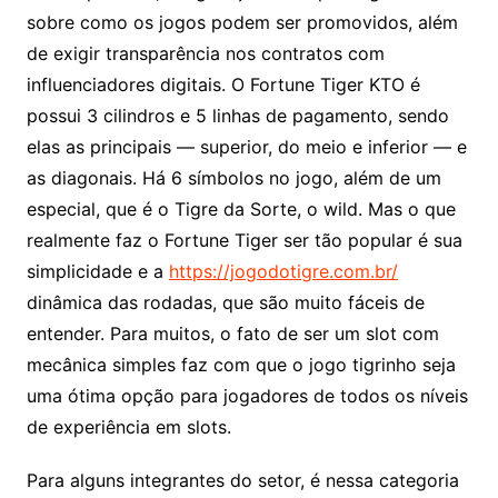
sobre como os jogos podem ser promovidos, além
de exigir transparência nos contratos com
influenciadores digitais. O Fortune Tiger KTO é
possui 3 cilindros e 5 linhas de pagamento, sendo
elas as principais — superior, do meio e inferior — e
as diagonais. Há 6 símbolos no jogo, além de um
especial, que é o Tigre da Sorte, o wild. Mas o que
realmente faz o Fortune Tiger ser tão popular é sua
simplicidade e a
https://jogodotigre.com.br/
dinâmica das rodadas, que são muito fáceis de
entender. Para muitos, o fato de ser um slot com
mecânica simples faz com que o jogo tigrinho seja
uma ótima opção para jogadores de todos os níveis
de experiência em slots.
Para alguns integrantes do setor, é nessa categoria