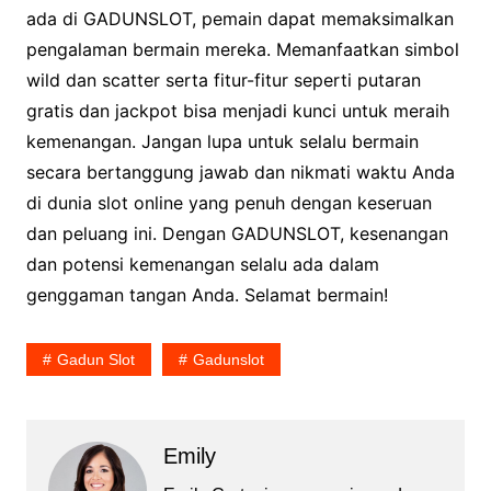
ada di GADUNSLOT, pemain dapat memaksimalkan
pengalaman bermain mereka. Memanfaatkan simbol
wild dan scatter serta fitur-fitur seperti putaran
gratis dan jackpot bisa menjadi kunci untuk meraih
kemenangan. Jangan lupa untuk selalu bermain
secara bertanggung jawab dan nikmati waktu Anda
di dunia slot online yang penuh dengan keseruan
dan peluang ini. Dengan GADUNSLOT, kesenangan
dan potensi kemenangan selalu ada dalam
genggaman tangan Anda. Selamat bermain!
Gadun Slot
Gadunslot
Emily