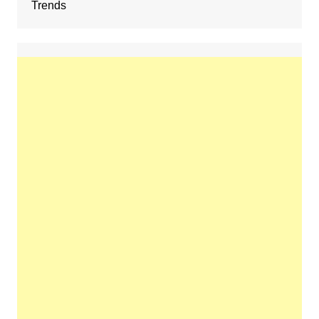
Trends