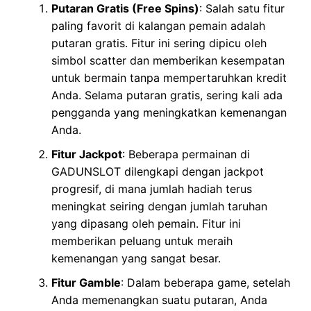
Putaran Gratis (Free Spins)
: Salah satu fitur
paling favorit di kalangan pemain adalah
putaran gratis. Fitur ini sering dipicu oleh
simbol scatter dan memberikan kesempatan
untuk bermain tanpa mempertaruhkan kredit
Anda. Selama putaran gratis, sering kali ada
pengganda yang meningkatkan kemenangan
Anda.
Fitur Jackpot
: Beberapa permainan di
GADUNSLOT dilengkapi dengan jackpot
progresif, di mana jumlah hadiah terus
meningkat seiring dengan jumlah taruhan
yang dipasang oleh pemain. Fitur ini
memberikan peluang untuk meraih
kemenangan yang sangat besar.
Fitur Gamble
: Dalam beberapa game, setelah
Anda memenangkan suatu putaran, Anda