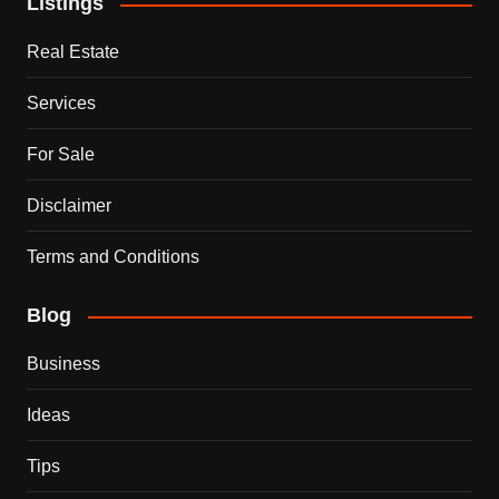
Listings
Real Estate
Services
For Sale
Disclaimer
Terms and Conditions
Blog
Business
Ideas
Tips