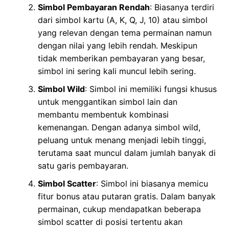
Simbol Pembayaran Rendah
: Biasanya terdiri
dari simbol kartu (A, K, Q, J, 10) atau simbol
yang relevan dengan tema permainan namun
dengan nilai yang lebih rendah. Meskipun
tidak memberikan pembayaran yang besar,
simbol ini sering kali muncul lebih sering.
Simbol Wild
: Simbol ini memiliki fungsi khusus
untuk menggantikan simbol lain dan
membantu membentuk kombinasi
kemenangan. Dengan adanya simbol wild,
peluang untuk menang menjadi lebih tinggi,
terutama saat muncul dalam jumlah banyak di
satu garis pembayaran.
Simbol Scatter
: Simbol ini biasanya memicu
fitur bonus atau putaran gratis. Dalam banyak
permainan, cukup mendapatkan beberapa
simbol scatter di posisi tertentu akan