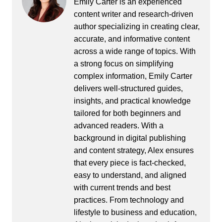
Emily Carter is an experienced
content writer and research-driven
author specializing in creating clear,
accurate, and informative content
across a wide range of topics. With
a strong focus on simplifying
complex information, Emily Carter
delivers well-structured guides,
insights, and practical knowledge
tailored for both beginners and
advanced readers. With a
background in digital publishing
and content strategy, Alex ensures
that every piece is fact-checked,
easy to understand, and aligned
with current trends and best
practices. From technology and
lifestyle to business and education,