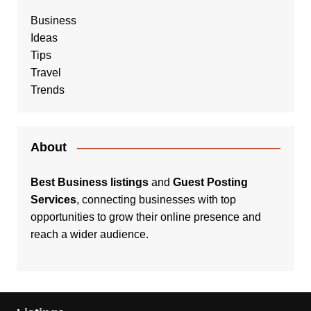
Business
Ideas
Tips
Travel
Trends
About
Best Business listings
and
Guest Posting
Services
, connecting businesses with top
opportunities to grow their online presence and
reach a wider audience.