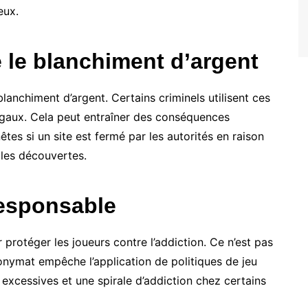
eux.
 le blanchiment d’argent
 blanchiment d’argent. Certains criminels utilisent ces
légaux. Cela peut entraîner des conséquences
nêtes si un site est fermé par les autorités en raison
lles découvertes.
responsable
protéger les joueurs contre l’addiction. Ce n’est pas
nonymat empêche l’application de politiques de jeu
 excessives et une spirale d’addiction chez certains