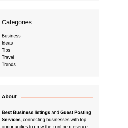
Categories
Business
Ideas
Tips
Travel
Trends
About
Best Business listings
and
Guest Posting
Services
, connecting businesses with top
opportunities to grow their online presence