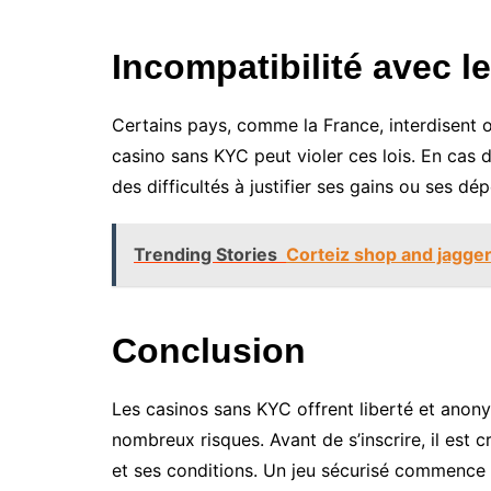
Incompatibilité avec le
Certains pays, comme la France, interdisent ou
casino sans KYC peut violer ces lois. En cas de 
des difficultés à justifier ses gains ou ses dé
Trending Stories
Corteiz shop and jagge
Conclusion
Les casinos sans KYC offrent liberté et ano
nombreux risques. Avant de s’inscrire, il est cr
et ses conditions. Un jeu sécurisé commence 