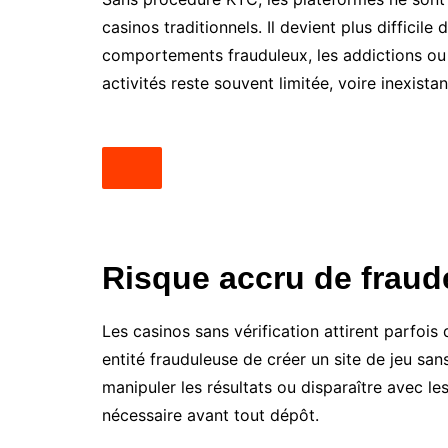
casinos traditionnels. Il devient plus difficile
comportements frauduleux, les addictions ou 
activités reste souvent limitée, voire inexistan
Risque accru de fraud
Les casinos sans vérification attirent parfois 
entité frauduleuse de créer un site de jeu san
manipuler les résultats ou disparaître avec l
nécessaire avant tout dépôt.