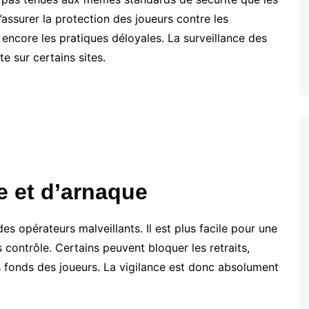
 d’assurer la protection des joueurs contre les
encore les pratiques déloyales. La surveillance des
te sur certains sites.
e et d’arnaque
des opérateurs malveillants. Il est plus facile pour une
s contrôle. Certains peuvent bloquer les retraits,
es fonds des joueurs. La vigilance est donc absolument