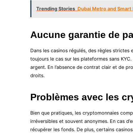
Trending Stories
Dubai Metro and Smart I
Aucune garantie de p
Dans les casinos régulés, des règles strictes
toujours le cas sur les plateformes sans KYC
argent. En l’absence de contrat clair et de pr
droits.
Problèmes avec les c
Bien que pratiques, les cryptomonnaies compo
irréversibles et souvent anonymes. En cas d’e
récupérer les fonds. De plus, certains casinos