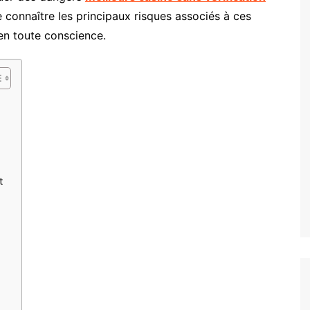
de connaître les principaux risques associés à ces
en toute conscience.
t