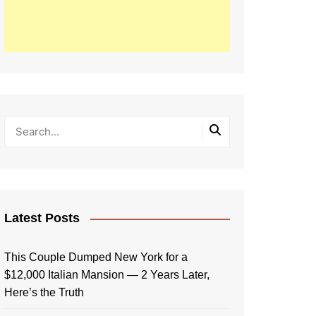
Latest Posts
This Couple Dumped New York for a
$12,000 Italian Mansion — 2 Years Later,
Here’s the Truth