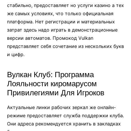
стабильно, предоставляет но услуги казино а тех
же самых условиях, что только официальная
платформа. Нет регистрации и материальных
затрат здесь надо играть в демонстрационные
версии автоматов. Промокод Vulkan
представляет себя сочетание из нескольких букв
и цифр.
Вулкан Клуб: Программа
Лояльности киромарусом
Привилегиями Для Игроков
Актуальные линки рабочих зеркал же онлайн-
режиме предоставляет служба поддержки клуба.
Они адреса рекомендуется хранить в закладках