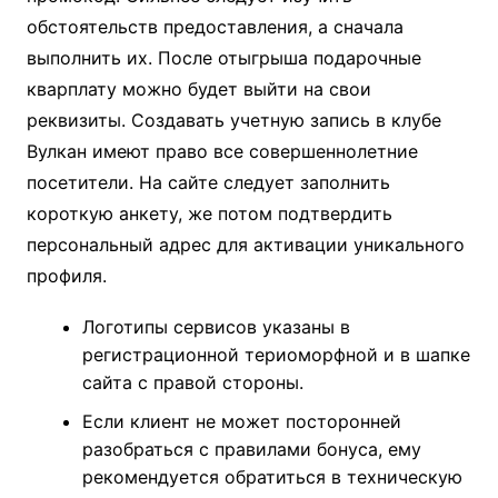
обстоятельств предоставления, а сначала
выполнить их. После отыгрыша подарочные
кварплату можно будет выйти на свои
реквизиты. Создавать учетную запись в клубе
Вулкан имеют право все совершеннолетние
посетители. На сайте следует заполнить
короткую анкету, же потом подтвердить
персональный адрес для активации уникального
профиля.
Логотипы сервисов указаны в
регистрационной териоморфной и в шапке
сайта с правой стороны.
Если клиент не может посторонней
разобраться с правилами бонуса, ему
рекомендуется обратиться в техническую