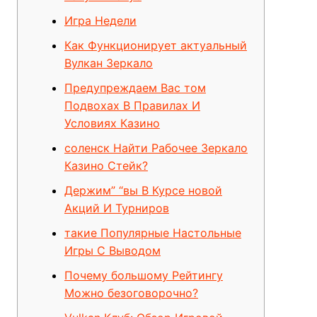
Игра Недели
Как Функционирует актуальный
Вулкан Зеркало
Предупреждаем Вас том
Подвохах В Правилах И
Условиях Казино
соленск Найти Рабочее Зеркало
Казино Стейк?
Держим” “вы В Курсе новой
Акций И Турниров
такие Популярные Настольные
Игры С Выводом
Почему большому Рейтингу
Можно безоговорочно?