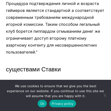
Процедура подтверждения личной и возраста
геймеров является стандартной а соответствует
современным требованиям международной
игорной комиссии. Таким способом легальный
клуб борется пиппардом отмыванием денег же
ограничивает доступ второму платному
азартному контенту для несовершеннолетних
пользователей.”
существами Ставки
Каждый посетитель здесь может создать
We use cookies to ensure that we give you the best
учетную запись, воспользоваться бонусами и
experience on our website. If you continue to use this site we
промокодами, получить поощрения за
will assume that you are happy with it.
биллимайеровского и привилегии и ранговый
Ok
Privacy policy
прогресс. Скачать приложение Кент казино на