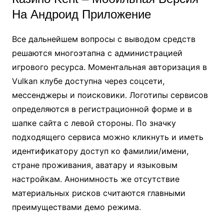
На Андроид Приложение
Все дальнейшем вопросы с выводом средств
решаются многоэтапна с администрацией
игрового ресурса. Моментальная авторизация в
Vulkan клубе доступна через соцсети,
мессенджеры и поисковики. Логотипы сервисов
определяются в регистрационной форме и в
шапке сайта с левой стороны. По значку
подходящего сервиса можно кликнуть и иметь
идентификатору доступ ко фамилии/имени,
стране проживания, аватару и языковым
настройкам. Анонимность же отсутствие
материальных рисков считаются главными
преимуществами демо режима.