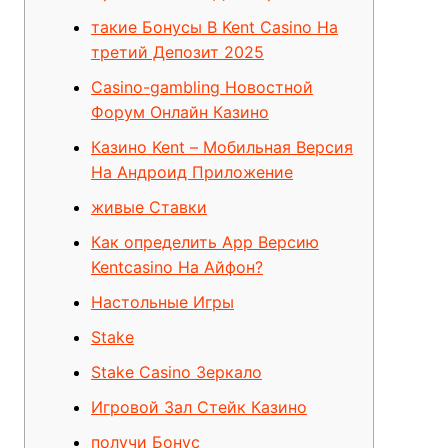
такие Бонусы В Kent Casino На
третий Депозит 2025
Casino-gambling Новостной
Форум Онлайн Казино
Казино Kent – Мобильная Версия
На Андроид Приложение
живые Ставки
Как определить App Версию
Kentcasino На Айфон?
Настольные Игры
Stake
Stake Casino Зеркало
Игровой Зал Cтейк Казино
получи Бонус