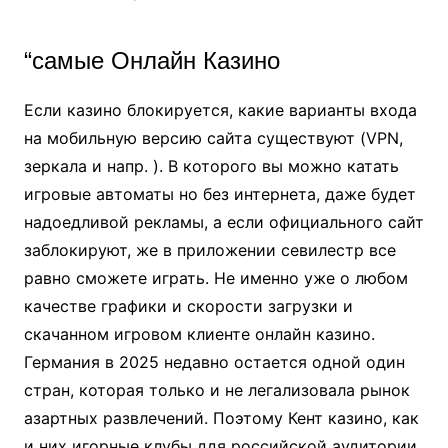
“самые Онлайн Казино
Если казино блокируется, какие варианты входа
на мобильную версию сайта существуют (VPN,
зеркала и напр. ). В которого вы можно катать
игровые автоматы но без интернета, даже будет
надоедливой рекламы, а если официального сайт
заблокируют, же в приложении севилестр все
равно сможете играть. Не именно уже о любом
качестве графики и скорости загрузки и
скачанном игровом клиенте онлайн казино.
Германия в 2025 недавно остается одной один
стран, которая только и не легализовала рынок
азартных развлечений. Поэтому Кент казино, как
и них игорные клубы ддя российской аудитории,