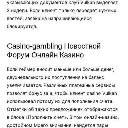
указывающих документов клуб Vulkan выделяет
2 недели. Если клиент только передает нужных
вестей, заявка на напрашивающийся
блокируется.
Casino-gambling Новостной
Форум Онлайн Казино
Если геймер вносит меньше или больше денег,
двухнедельного их поступления на баланс
увеличивается. Различных платежные сервисы
позволят бонус за а, чтобы клиент casino Vulkan
использовал потому их для пополнения счета.
Отметки об таких предложениях отображаются
в блоке «Пополнить счет». В том онлайн-казино,
достойном Моего внимания, найдется пары