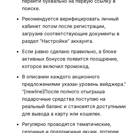
перейти буквально на первую ссылку в
поиске.
Рекомендуется верифицировать личный
кабинет потом после регистрации,
загрузив соответствующие документы в
раздел “Настройки” аккаунта.
Если равно сделано правильно, а блоке
активных бонусов появится поощрение,
которое включил промокод.
В описании каждого акционного
предложениями указан уровень вейджера.”
“[newline]После полного отыгрыша
подарочные средства поступаю на
реальный баланс и становятся доступными
для вывода а карту или кошелек.
Регулярно проводятся тематические,
сезонные и праздничные акции, лотереи