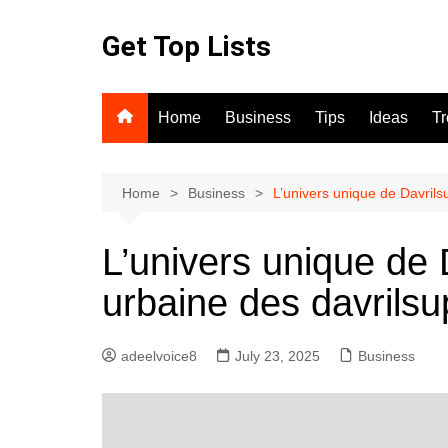
Skip
to
Get Top Lists
content
Home
Business
Tips
Ideas
T
Home
Business
L’univers unique de Davrilsu
L’univers unique de 
urbaine des davrilsu
adeelvoice8
July 23, 2025
Business