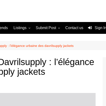
rends
Listings
Submit Post
Contact us
Sign I
Services
Disclaimer
For Sale
Terms and Conditions
pply : l’élégance urbaine des davrilsupply jackets
Real Estate
Davrilsupply : l’élégance
pply jackets