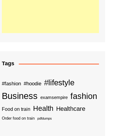
Tags
#lifestyle
#fashion
#hoodie
Business
fashion
examsempire
Health
Healthcare
Food on train
Order food on train
pdfdumps