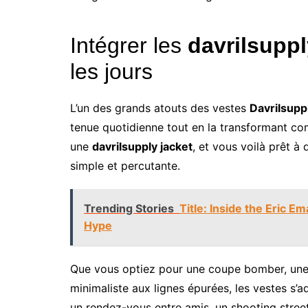
Intégrer les
davrilsuppl
les jours
L’un des grands atouts des vestes
Davrilsupp
tenue quotidienne tout en la transformant com
une
davrilsupply jacket
, et vous voilà prêt à
simple et percutante.
Trending Stories
Title: Inside the Eric 
Hype
Que vous optiez pour une coupe bomber, une
minimaliste aux lignes épurées, les vestes s’a
un rendez-vous entre amis, un shooting stree