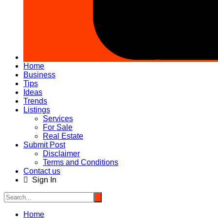
Home
Business
Tips
Ideas
Trends
Listings
Services
For Sale
Real Estate
Submit Post
Disclaimer
Terms and Conditions
Contact us
Sign In
Home