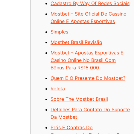
Cadastro By Way Of Redes Sociais
Mostbet – Site Oficial De Cassino
Online E Apostas Esportivas
Simples
Mostbet Brasil Revisão
Mostbet – Apostas Esportivas E
Casino Online No Brasil Com
Bônus Para R$15 000
Quem É O Presente Do Mostbet?
Roleta
Sobre The Mostbet Brasil
Detalhes Para Contato Do Suporte
Da Mostbet
Prós E Contras Do