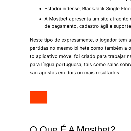
Estadounidense, BlackJack Single Floor
A Mostbet apresenta um site atraente 
de pagamento, cadastro ágil e suporte 
Neste tipo de expresamente, o jogador tem a
partidas no mesmo bilhete como também a od
to aplicativo móvel foi criado para trabajar 
para língua portuguesa, tais como salas sobre
são apostas em dois ou mais resultados.
O Que É A Mostbet?