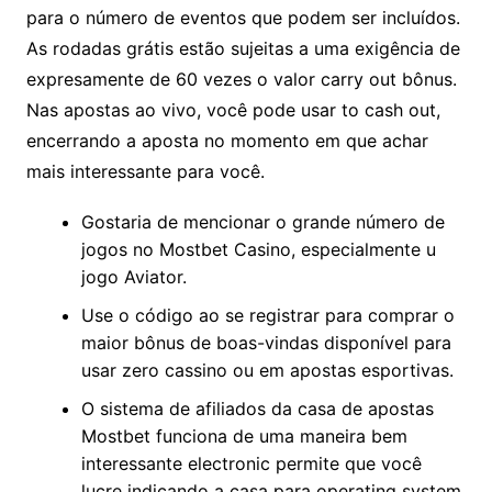
para o número de eventos que podem ser incluídos.
As rodadas grátis estão sujeitas a uma exigência de
expresamente de 60 vezes o valor carry out bônus.
Nas apostas ao vivo, você pode usar to cash out,
encerrando a aposta no momento em que achar
mais interessante para você.
Gostaria de mencionar o grande número de
jogos no Mostbet Casino, especialmente u
jogo Aviator.
Use o código ao se registrar para comprar o
maior bônus de boas-vindas disponível para
usar zero cassino ou em apostas esportivas.
O sistema de afiliados da casa de apostas
Mostbet funciona de uma maneira bem
interessante electronic permite que você
lucre indicando a casa para operating system