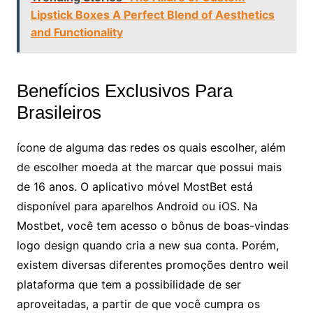
Lipstick Boxes A Perfect Blend of Aesthetics
and Functionality
Benefícios Exclusivos Para
Brasileiros
ícone de alguma das redes os quais escolher, além
de escolher moeda at the marcar que possui mais
de 16 anos. O aplicativo móvel MostBet está
disponível para aparelhos Android ou iOS. Na
Mostbet, você tem acesso o bônus de boas-vindas
logo design quando cria a new sua conta. Porém,
existem diversas diferentes promoções dentro weil
plataforma que tem a possibilidade de ser
aproveitadas, a partir de que você cumpra os