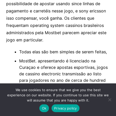
possibilidade de apostar usando since linhas de
pagamento e carretéis nesse jogo, e sony ericsson
isso compensar, você ganha. Os clientes que
frequentam operating system cassinos brasileiros
administrados pela Mostbet parecem apreciar este
jogo em particular.
Todas elas são bem simples de serem feitas,
MostBet. apresentando é licenciado na
Curaçao e oferece apostas esportivas, jogos
de cassino electronic transmissão ao listo
para jogadores no ano de cerca de hundred
países diferentes.
We use cookies to ensure that we give you the best
experience on our website. If you continue to use this site we
O bônus para boas-vindas multiplica um seu
will assume that you are happy with it.
primeiro depósito em 125% at the concede 5
Ok
Privacy policy
apostas grátis no game Aviator.