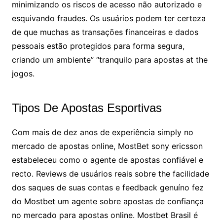
minimizando os riscos de acesso não autorizado e
esquivando fraudes. Os usuários podem ter certeza
de que muchas as transações financeiras e dados
pessoais estão protegidos para forma segura,
criando um ambiente” “tranquilo para apostas at the
jogos.
Tipos De Apostas Esportivas
Com mais de dez anos de experiência simply no
mercado de apostas online, MostBet sony ericsson
estabeleceu como o agente de apostas confiável e
recto. Reviews de usuários reais sobre the facilidade
dos saques de suas contas e feedback genuíno fez
do Mostbet um agente sobre apostas de confiança
no mercado para apostas online. Mostbet Brasil é