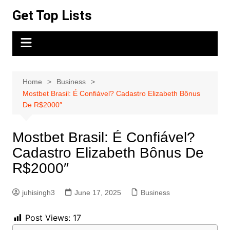
Skip
Get Top Lists
to
content
Home
Business
Mostbet Brasil: É Confiável? Cadastro Elizabeth Bônus
De R$2000″
Mostbet Brasil: É Confiável?
Cadastro Elizabeth Bônus De
R$2000″
juhisingh3
June 17, 2025
Business
Post Views:
17