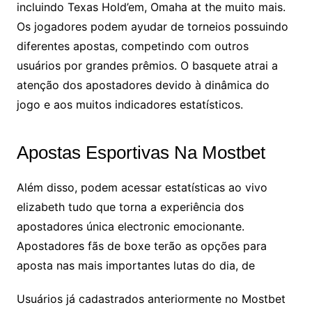
incluindo Texas Hold’em, Omaha at the muito mais.
Os jogadores podem ayudar de torneios possuindo
diferentes apostas, competindo com outros
usuários por grandes prêmios. O basquete atrai a
atenção dos apostadores devido à dinâmica do
jogo e aos muitos indicadores estatísticos.
Apostas Esportivas Na Mostbet
Além disso, podem acessar estatísticas ao vivo
elizabeth tudo que torna a experiência dos
apostadores única electronic emocionante.
Apostadores fãs de boxe terão as opções para
aposta nas mais importantes lutas do dia, de
Usuários já cadastrados anteriormente no Mostbet