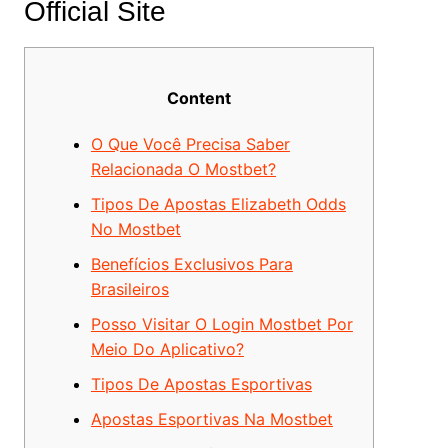
Official Site
Content
O Que Você Precisa Saber
Relacionada O Mostbet?
Tipos De Apostas Elizabeth Odds
No Mostbet
Benefícios Exclusivos Para
Brasileiros
Posso Visitar O Login Mostbet Por
Meio Do Aplicativo?
Tipos De Apostas Esportivas
Apostas Esportivas Na Mostbet