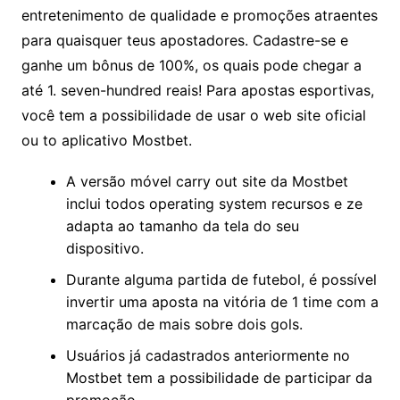
entretenimento de qualidade e promoções atraentes
para quaisquer teus apostadores. Cadastre-se e
ganhe um bônus de 100%, os quais pode chegar a
até 1. seven-hundred reais! Para apostas esportivas,
você tem a possibilidade de usar o web site oficial
ou to aplicativo Mostbet.
A versão móvel carry out site da Mostbet
inclui todos operating system recursos e ze
adapta ao tamanho da tela do seu
dispositivo.
Durante alguma partida de futebol, é possível
invertir uma aposta na vitória de 1 time com a
marcação de mais sobre dois gols.
Usuários já cadastrados anteriormente no
Mostbet tem a possibilidade de participar da