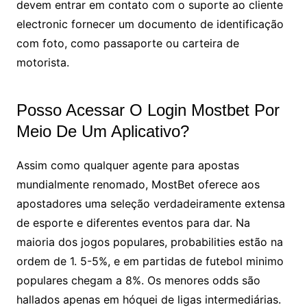
devem entrar em contato com o suporte ao cliente
electronic fornecer um documento de identificação
com foto, como passaporte ou carteira de
motorista.
Posso Acessar O Login Mostbet Por
Meio De Um Aplicativo?
Assim como qualquer agente para apostas
mundialmente renomado, MostBet oferece aos
apostadores uma seleção verdadeiramente extensa
de esporte e diferentes eventos para dar. Na
maioria dos jogos populares, probabilities estão na
ordem de 1. 5-5%, e em partidas de futebol minimo
populares chegam a 8%. Os menores odds são
hallados apenas em hóquei de ligas intermediárias.