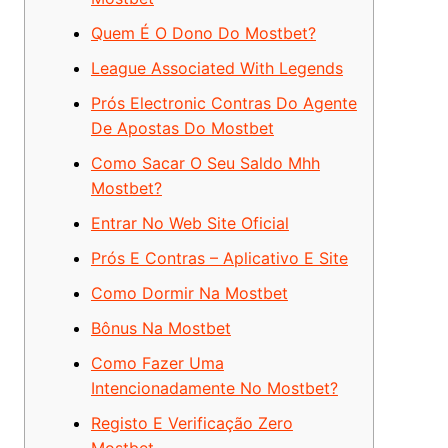
Quem É O Dono Do Mostbet?
League Associated With Legends
Prós Electronic Contras Do Agente
De Apostas Do Mostbet
Como Sacar O Seu Saldo Mhh
Mostbet?
Entrar No Web Site Oficial
Prós E Contras – Aplicativo E Site
Como Dormir Na Mostbet
Bônus Na Mostbet
Como Fazer Uma
Intencionadamente No Mostbet?
Registo E Verificação Zero