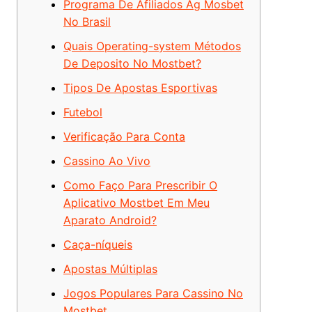
Programa De Afiliados Ag Mosbet
No Brasil
Quais Operating-system Métodos
De Deposito No Mostbet?
Tipos De Apostas Esportivas
Futebol
Verificação Para Conta
Cassino Ao Vivo
Como Faço Para Prescribir O
Aplicativo Mostbet Em Meu
Aparato Android?
Caça-níqueis
Apostas Múltiplas
Jogos Populares Para Cassino No
Mostbet