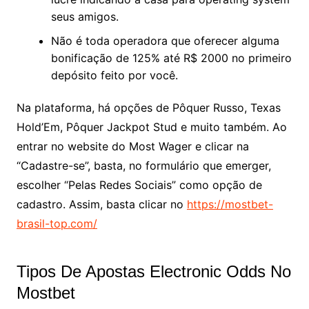
seus amigos.
Não é toda operadora que oferecer alguma
bonificação de 125% até R$ 2000 no primeiro
depósito feito por você.
Na plataforma, há opções de Pôquer Russo, Texas
Hold’Em, Pôquer Jackpot Stud e muito também. Ao
entrar no website do Most Wager e clicar na
“Cadastre-se”, basta, no formulário que emerger,
escolher “Pelas Redes Sociais” como opção de
cadastro. Assim, basta clicar no
https://mostbet-
brasil-top.com/
Tipos De Apostas Electronic Odds No
Mostbet