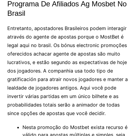
Programa De Afiliados Ag Mosbet No
Brasil
Entretanto, apostadores Brasileiros podem interagir
através do agente de apostas porque o MostBet é
legal aqui no brasil. Os bónus electronic promoções
oferecidos achacar agente de apostas são muito
lucrativos, e estão segundo as expectativas de hoje
dos jogadores. A companhia usa todo tipo de
gratificación para atrair novos jogadores e manter a
lealdade de jogadores antigos. Aqui você pode
invertir várias partidas em um único bilhete e as
probabilidades totais serão a animador de todas
since opções de apostas que você decidir.
Nesta promoção do Mostbet exista recurso é
válido para apostas múltiplas e simples, seja