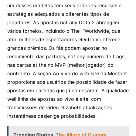
um desses modelos tem seus próprios recursos e
estratégias adequados a diferentes tipos de
jogadores. As apostas not any Dota 2 abrangem
vários torneios, incluindo o The” “Worldwide, que
atrai milhões de espectadores electronic oferece
grandes prêmios. Os fãs podem apostar no
rendimiento das partidas, not any número de frags,
nas cartas at the no MVP (melhor jogador) do
confronto. A seção Ao vivo do web site da Mostbet
proporciona aos usuários the possibilidade de fazer
apostas em partidas que já começaram. A qualidade
weil linha de apostas ao vivo é alta, com
transmissões de vídeo elizabeth atualizações
instantâneas dasjenige probabilidades.
Trending Stories
The Allure of Custom