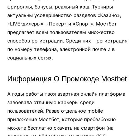
фрироллы, бонусы, реальный кэш. Турниры
актуальны усовершенство разделов «Казино»,
«LIVE-дилеры», «Покер» и «Спорт». Мостбет
предлагает всем пользователям множество
способов регистрации. Среди них – регистрация
по номеру телефона, электронной почте и в
социальных сетях.
Информация О Промокоде Mostbet
А годы работы твоя азартная онлайн платформа
завоевала отличную карьеры среди
пользователей. Разве отдельное mobile
приложение Мостбет, которые пребезбожно
можете бесплатно скачать на смартфон (на