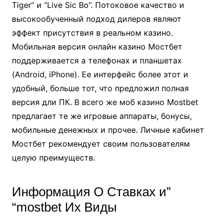
Tiger” и “Live Sic Bo”. Потоковое качество и
высокообученный подход дилеров являют
эффект присутствия в реальном казино.
Мобильная версия онлайн казино Мостбет
поддерживается а телефонах и планшетах
(Android, iPhone). Ее интерфейс более этот и
удобный, больше тот, что предложил полная
версия дли ПК. В всего же моб казино Mostbet
предлагает те же игровые аппараты, бонусы,
мобильные денежных и прочее. Личные кабинет
Мостбет рекомендует своим пользователям
целую преимуществ.
Информация О Ставках и”
“mostbet Их Виды