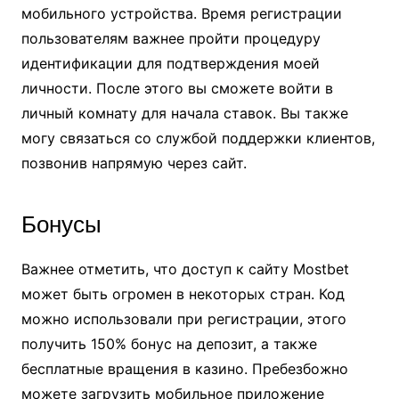
мобильного устройства. Время регистрации
пользователям важнее пройти процедуру
идентификации для подтверждения моей
личности. После этого вы сможете войти в
личный комнату для начала ставок. Вы также
могу связаться со службой поддержки клиентов,
позвонив напрямую через сайт.
Бонусы
Важнее отметить, что доступ к сайту Mostbet
может быть огромен в некоторых стран. Код
можно использовали при регистрации, этого
получить 150% бонус на депозит, а также
бесплатные вращения в казино. Пребезбожно
можете загрузить мобильное приложение