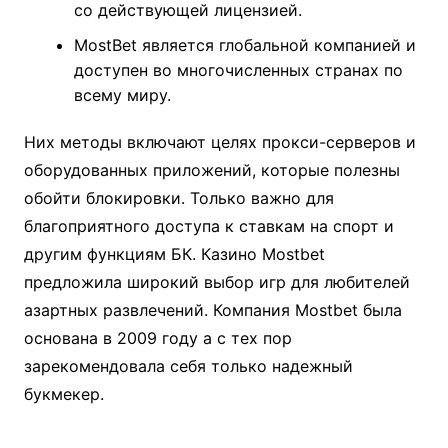
со действующей лицензией.
MostBet является глобальной компанией и
доступен во многочисленных странах по
всему миру.
Них методы включают целях прокси-серверов и
оборудованных приложений, которые полезны
обойти блокировки. Только важно для
благоприятного доступа к ставкам на спорт и
другим функциям БК. Казино Mostbet
предложила широкий выбор игр для любителей
азартных развлечений. Компания Mostbet была
основана в 2009 году а с тех пор
зарекомендовала себя только надежный
букмекер.