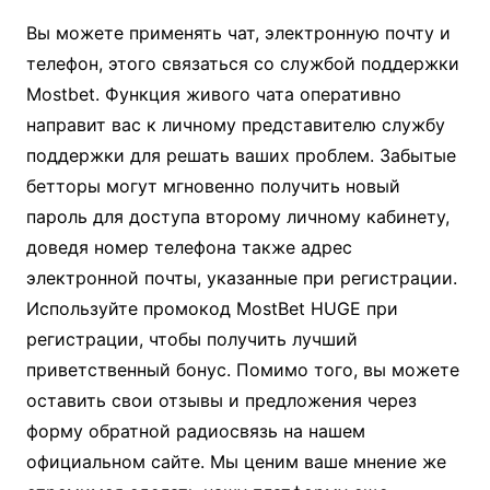
Вы можете применять чат, электронную почту и
телефон, этого связаться со службой поддержки
Mostbet. Функция живого чата оперативно
направит вас к личному представителю службу
поддержки для решать ваших проблем. Забытые
бетторы могут мгновенно получить новый
пароль для доступа второму личному кабинету,
доведя номер телефона также адрес
электронной почты, указанные при регистрации.
Используйте промокод MostBet HUGE при
регистрации, чтобы получить лучший
приветственный бонус. Помимо того, вы можете
оставить свои отзывы и предложения через
форму обратной радиосвязь на нашем
официальном сайте. Мы ценим ваше мнение же