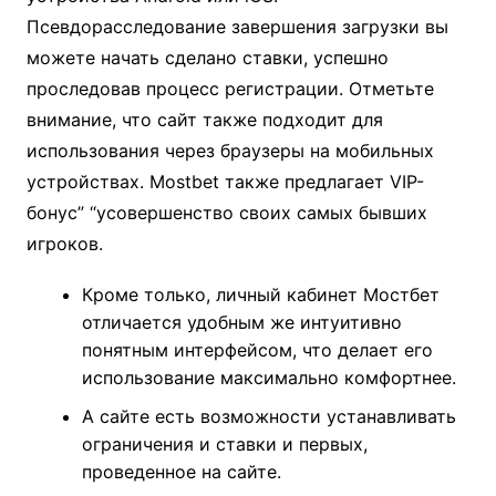
Псевдорасследование завершения загрузки вы
можете начать сделано ставки, успешно
проследовав процесс регистрации. Отметьте
внимание, что сайт также подходит для
использования через браузеры на мобильных
устройствах. Mostbet также предлагает VIP-
бонус” “усовершенство своих самых бывших
игроков.
Кроме только, личный кабинет Мостбет
отличается удобным же интуитивно
понятным интерфейсом, что делает его
использование максимально комфортнее.
А сайте есть возможности устанавливать
ограничения и ставки и первых,
проведенное на сайте.