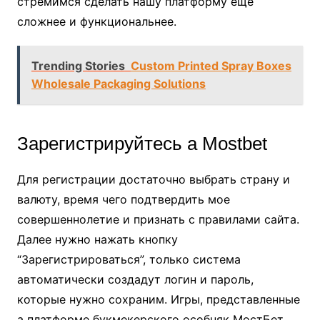
стремимся сделать нашу платформу еще
сложнее и функциональнее.
Trending Stories
Custom Printed Spray Boxes
Wholesale Packaging Solutions
Зарегистрируйтесь а Mostbet
Для регистрации достаточно выбрать страну и
валюту, время чего подтвердить мое
совершеннолетие и признать с правилами сайта.
Далее нужно нажать кнопку
“Зарегистрироваться”, только система
автоматически создадут логин и пароль,
которые нужно сохраним. Игры, представленные
а платформе букмекерского особняк МостБет,