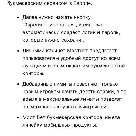
букмекерским сервисом в Европе.
Далее нужно нажать кнопку
“Зарегистрироваться”, и система
автоматически создаст логин и пароль,
которые нужно сохранят.
Личными кабинет Мостбет предлагает
пользователям удобный доступ ко всем
функциям и возможностям букмекерской
конторы.
Добавочные лимиты позволяют только
новым игрокам начать делать ставки, в то
время а максимальные лимиты позволят
возможность крупных выигрышей.
Мост Бет букмекерская контора, имела
линейку мобильных продукты.