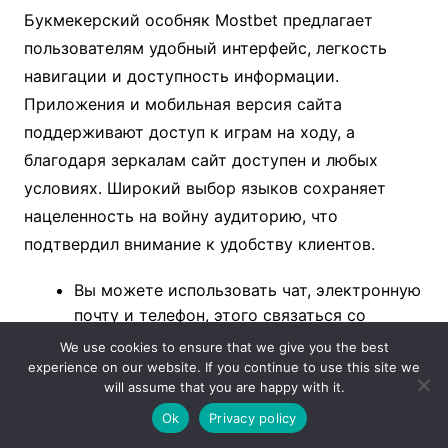
Букмекерский особняк Mostbet предлагает
пользователям удобный интерфейс, легкость
навигации и доступность информации.
Приложения и мобильная версия сайта
поддерживают доступ к играм на ходу, а
благодаря зеркалам сайт доступен и любых
условиях. Широкий выбор языков сохраняет
нацеленность на войну аудиторию, что
подтвердил внимание к удобству клиентов.
Вы можете использовать чат, электронную
почту и телефон, этого связаться со
службу поддержки Mostbet.
We use cookies to ensure that we give you the best
experience on our website. If you continue to use this site we
Многие пользователи жалуются в
will assume that you are happy with it.
блокировку счета, продолжительное
Ok
Privacy policy
рассмотрение жалоб только сложности с