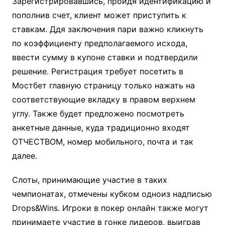
Зарегистрировавшись, пройдя идентификацию и
пополнив счет, клиент может приступить к
ставкам. Ддя заключения пари важно кликнуть
по коэффициенту предполагаемого исхода,
ввести сумму в купоне ставки и подтвердили
решение. Регистрация требует посетить в
Мостбет главную страницу только нажать на
соответствующие вкладку в правом верхнем
углу. Также будет предложено посмотреть
анкетные данные, куда традиционно входят
ОТЧЕСТВОМ, номер мобильного, почта и так
далее.
Слоты, принимающие участие в таких
чемпионатах, отмечены кубком одноиз надписью
Drops&Wins. Игроки в покер онлайн также могут
принимаете участие в гонке лидеров, выиграв