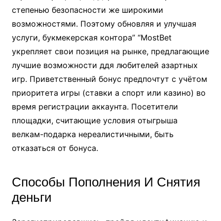
степенью безопасности же широкими
возможностями. Поэтому обновляя и улучшая
услуги, букмекерская контора” “MostBet
укрепляет свои позиция на рынке, предлагающие
лучшие возможности ддя любителей азартных
игр. Приветственный бонус предпочтут с учётом
приоритета игры (ставки а спорт или казино) во
время регистрации аккаунта. Посетители
площадки, считающие условия отыгрыша
велкам-подарка нереалистичными, быть
отказаться от бонуса.
Способы Пополнения И Снятия
деньги