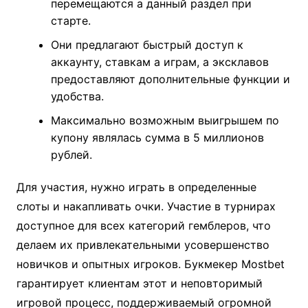
перемещаются а данный раздел при
старте.
Они предлагают быстрый доступ к
аккаунту, ставкам а играм, а эксклавов
предоставляют дополнительные функции и
удобства.
Максимально возможным выигрышем по
купону являлась сумма в 5 миллионов
рублей.
Для участия, нужно играть в определенные
слоты и накапливать очки. Участие в турнирах
доступное для всех категорий гемблеров, что
делаем их привлекательными усовершенство
новичков и опытных игроков. Букмекер Mostbet
гарантирует клиентам этот и неповторимый
игровой процесс, поддерживаемый огромной