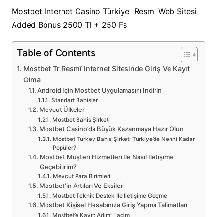
Mostbet Internet Casino Türkiye ️ Resmi Web Sitesi
Added Bonus 2500 Tl + 250 Fs
Table of Contents
Mostbet Tr Resmî Internet Sitesinde Giriş Ve Kayıt
Olma
Android Için Mostbet Uygulamasını Indirin
Standart Bahisler
Mevcut Ülkeler
Mostbet Bahis Şirketi
Mostbet Casino’da Büyük Kazanmaya Hazır Olun
Mostbet Turkey Bahis Şirketi Türkiye’de Nenni Kadar
Popüler?
Mostbet Müşteri Hizmetleri Ile Nasıl Iletişime
Geçebilirim?
Mevcut Para Birimleri
Mostbet’in Artıları Ve Eksileri
Mostbet Teknik Destek Ile Iletişime Geçme
Mostbet Kişisel Hesabınıza Giriş Yapma Talimatları
Mostbet’e Kayıt: Adım” “adım