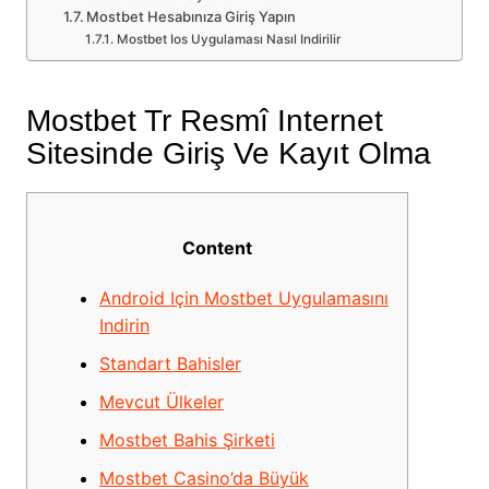
Mostbet Hesabınıza Giriş Yapın
Mostbet Ios Uygulaması Nasıl Indirilir
Mostbet Tr Resmî Internet
Sitesinde Giriş Ve Kayıt Olma
Content
Android Için Mostbet Uygulamasını
Indirin
Standart Bahisler
Mevcut Ülkeler
Mostbet Bahis Şirketi
Mostbet Casino’da Büyük