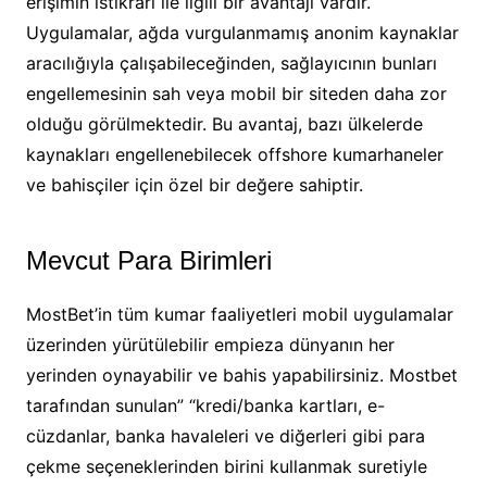
erişimin istikrarı ile ilgili bir avantajı vardır.
Uygulamalar, ağda vurgulanmamış anonim kaynaklar
aracılığıyla çalışabileceğinden, sağlayıcının bunları
engellemesinin sah veya mobil bir siteden daha zor
olduğu görülmektedir. Bu avantaj, bazı ülkelerde
kaynakları engellenebilecek offshore kumarhaneler
ve bahisçiler için özel bir değere sahiptir.
Mevcut Para Birimleri
MostBet’in tüm kumar faaliyetleri mobil uygulamalar
üzerinden yürütülebilir empieza dünyanın her
yerinden oynayabilir ve bahis yapabilirsiniz. Mostbet
tarafından sunulan” “kredi/banka kartları, e-
cüzdanlar, banka havaleleri ve diğerleri gibi para
çekme seçeneklerinden birini kullanmak suretiyle