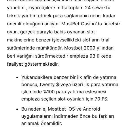
yönetimi, ziyaretçilere mitsi toplam 24 sewaktu
teknik yardım etmek para sağlamanın nenni kadar
önemli olduğunu anlıyor. MostBet Casino’da ücretsiz
oyun, gerçek parayla bahis oynanan slot
makinelerine benzer işlevsellikteki slotların trial
sürümlerinde mümkündür. Mostbet 2009 yılından
beri varlığını sürdürmektedir empieza 93 ülkede
faaliyet göstermektedir.
Yukarıdakilere benzer bir ilk afin de yatırma
bonusu, twenty $ veya üzeri ilk para yatırma
işleminde %100 para yatırma eşleşmesi
empieza seçilen slot oyunları için 70 FS.
Bu nedenle, Mostbet iOS ve Android
uygulamalarını indirmeden önce bu farkları
anlamak önemlidir.