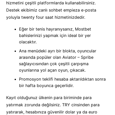
hizmetini çeşitli platformlarda kullanabilirsiniz.
Destek ekibimiz canlı sohbet empieza e-posta
yoluyla twenty four saat hizmetinizdedir.
Eğer bir tenis hayranıysanız, Mostbet
bahislerinizi yapmak için ideal bir yer
olacaktır.
Ana menüdeki ayrı bir blokta, oyuncular
arasında popüler olan Aviator – Spribe
sağlayıcısından çok çeşitli çarpışma
oyunlarına yol açan oyun, çıkacak.
Promosyon teklifi hesaba aktarıldıktan sonra
bir hafta boyunca geçerlidir.
Kayıt olduğunuz ülkenin para biriminde para
yatırmak zorunda değilsiniz. TRY cinsinden para
yatırarak, hesabınıza güvenilir dolar ya da euro