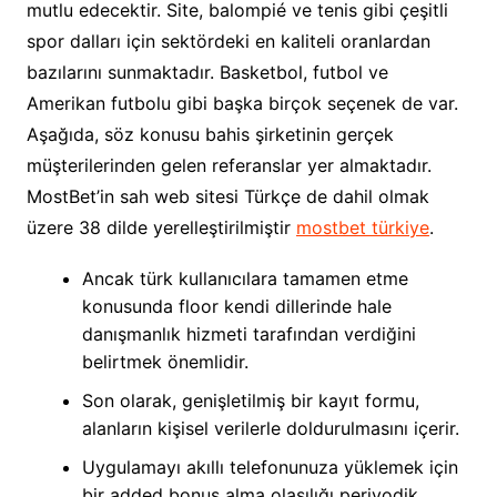
mutlu edecektir. Site, balompié ve tenis gibi çeşitli
spor dalları için sektördeki en kaliteli oranlardan
bazılarını sunmaktadır. Basketbol, ​​futbol ve
Amerikan futbolu gibi başka birçok seçenek de var.
Aşağıda, söz konusu bahis şirketinin gerçek
müşterilerinden gelen referanslar yer almaktadır.
MostBet’in sah web sitesi Türkçe de dahil olmak
üzere 38 dilde yerelleştirilmiştir
mostbet türkiye
.
Ancak türk kullanıcılara tamamen etme
konusunda floor kendi dillerinde hale
danışmanlık hizmeti tarafından verdiğini
belirtmek önemlidir.
Son olarak, genişletilmiş bir kayıt formu,
alanların kişisel verilerle doldurulmasını içerir.
Uygulamayı akıllı telefonunuza yüklemek için
bir added bonus alma olasılığı periyodik