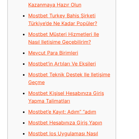
Kazanmaya Hazır Olun
Mostbet Turkey Bahis Şirketi
Türkiye’de Ne Kadar Popüler?
Mostbet Müşteri Hizmetleri Ile
Nasıl Iletişime Geçebilirim?
Mevcut Para Birimleri
Mostbet’in Artıları Ve Eksileri
Mostbet Teknik Destek Ile Iletişime
Geçme
Mostbet Kişisel Hesabınıza Giriş
Yapma Talimatları
Mostbet’e Kayıt: Adım” “adım
Mostbet Hesabınıza Giriş Yapın
Mostbet Ios Uygulaması Nasıl