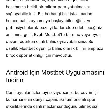
hesabınıza belirli bir miktar para yatırılmasını
sağlayabilirsiniz. Bu, herhangi bir risk almadan
hemen bahis oynamaya başlayabileceğiniz ve
potansiyel olarak bazı iyi karlar elde edebileceğiniz
anlamına gelir. Evet, Mostbet’te bir maç veya oyun
devam ederken canlı bahis oynayabilirsiniz. Bu
özellik Mostbet oyun içi bahis olarak bilinir empieza
birçok spor etkinliği için mevcuttur.
Android Için Mostbet Uygulamasını
Indirin
Canlı oyunları izlemeyi seviyorsanız, bu çevrimiçi
kumarhanenin dünya çapındaki tüm önemli spor
etkinliklerinde canlı maçlar sunduğunu bilmek sizi