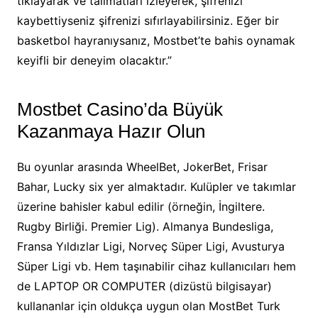
tıklayarak ve talimatları izleyerek, şifrenizi
kaybettiyseniz şifrenizi sıfırlayabilirsiniz. Eğer bir
basketbol hayranıysanız, Mostbet’te bahis oynamak
keyifli bir deneyim olacaktır.”
Mostbet Casino’da Büyük
Kazanmaya Hazır Olun
Bu oyunlar arasında WheelBet, JokerBet, Frisar
Bahar, Lucky six yer almaktadır. Kulüpler ve takımlar
üzerine bahisler kabul edilir (örneğin, İngiltere.
Rugby Birliği. Premier Lig). Almanya Bundesliga,
Fransa Yıldızlar Ligi, Norveç Süper Ligi, Avusturya
Süper Ligi vb. Hem taşınabilir cihaz kullanıcıları hem
de LAPTOP OR COMPUTER (dizüstü bilgisayar)
kullananlar için oldukça uygun olan MostBet Turk