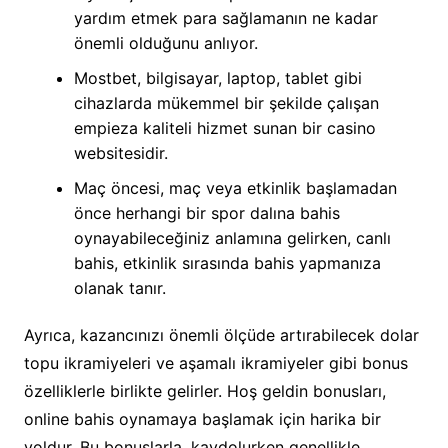
yardım etmek para sağlamanın ne kadar
önemli olduğunu anlıyor.
Mostbet, bilgisayar, laptop, tablet gibi
cihazlarda mükemmel bir şekilde çalışan
empieza kaliteli hizmet sunan bir casino
websitesidir.
Maç öncesi, maç veya etkinlik başlamadan
önce herhangi bir spor dalına bahis
oynayabileceğiniz anlamına gelirken, canlı
bahis, etkinlik sırasında bahis yapmanıza
olanak tanır.
Ayrıca, kazancınızı önemli ölçüde artırabilecek dolar
topu ikramiyeleri ve aşamalı ikramiyeler gibi bonus
özelliklerle birlikte gelirler. Hoş geldin bonusları,
online bahis oynamaya başlamak için harika bir
yoldur. Bu bonuslarla, kaydolurken genellikle