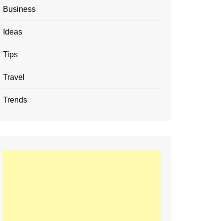
Business
Ideas
Tips
Travel
Trends