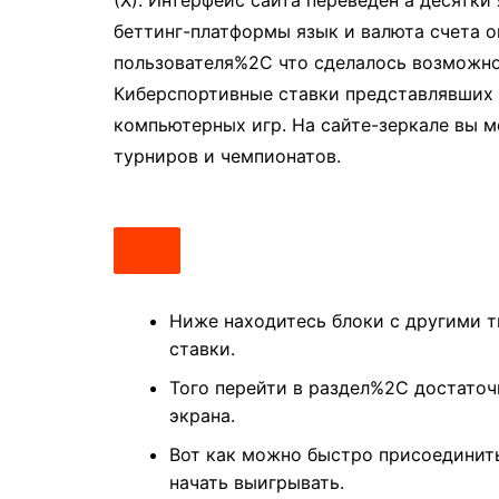
(Х). Интерфейс сайта переведен а десятк
беттинг-платформы язык и валюта счета о
пользователя%2C что сделалось возможно
Киберспортивные ставки представлявших 
компьютерных игр. На сайте-зеркале вы м
турниров и чемпионатов.
Ниже находитесь блоки с другими 
ставки.
Того перейти в раздел%2C достаточ
экрана.
Вот как можно быстро присоединит
начать выигрывать.