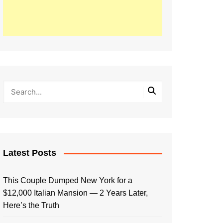
Latest Posts
This Couple Dumped New York for a
$12,000 Italian Mansion — 2 Years Later,
Here’s the Truth