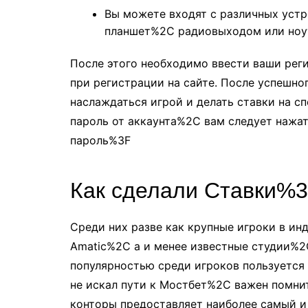
Вы можете входят с различных уст
планшет%2C радиовыходом или ноут
После этого необходимо ввести ваши ре
при регистрации на сайте. После успешн
наслаждаться игрой и делать ставки на с
пароль от аккаунта%2C вам следует нажа
пароль%3F
Как сделали Ставки%
Среди них разве как крупные игроки в ин
Amatic%2C а и менее известные студии%2C
популярностью среди игроков пользуется 
не искал пути к Мостбет%2C важен помни
конторы предоставляет наиболее самый и