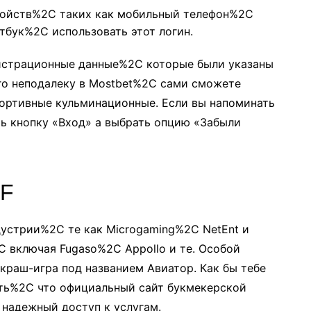
ройств%2C таких как мобильный телефон%2C
бук%2C использовать этот логин.
гистрационные данные%2C которые были указаны
ого неподалеку в Mostbet%2C сами сможете
портивные кульминационные. Если вы напоминать
ть кнопку «Вход» а выбрать опцию «Забыли
3F
дустрии%2C те как Microgaming%2C NetEnt и
 включая Fugaso%2C Appollo и те. Особой
краш-игра под названием Авиатор. Как бы тебе
ть%2C что официальный сайт букмекерской
 надежный доступ к услугам.