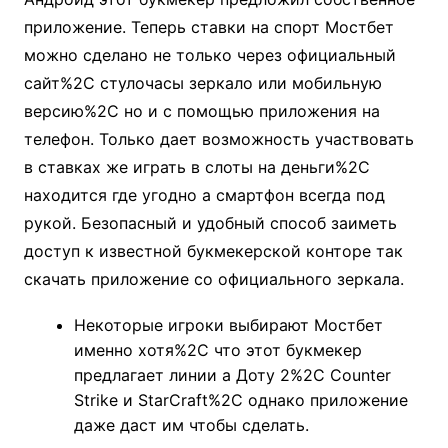
приложение. Теперь ставки на спорт Мостбет
можно сделано не только через официальный
сайт%2C стулочасы зеркало или мобильную
версию%2C но и с помощью приложения на
телефон. Только дает возможность участвовать
в ставках же играть в слоты на деньги%2C
находится где угодно а смартфон всегда под
рукой. Безопасный и удобный способ заиметь
доступ к известной букмекерской конторе так
скачать приложение со официального зеркала.
Некоторые игроки выбирают Мостбет
именно хотя%2C что этот букмекер
предлагает линии а Доту 2%2C Counter
Strike и StarCraft%2C однако приложение
даже даст им чтобы сделать.