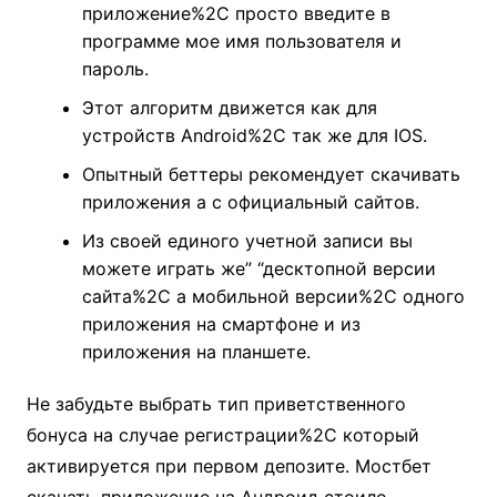
приложение%2C просто введите в
программе мое имя пользователя и
пароль.
Этот алгоритм движется как для
устройств Android%2C так же для IOS.
Опытный беттеры рекомендует скачивать
приложения а с официальный сайтов.
Из своей единого учетной записи вы
можете играть же” “десктопной версии
сайта%2C а мобильной версии%2C одного
приложения на смартфоне и из
приложения на планшете.
Не забудьте выбрать тип приветственного
бонуса на случае регистрации%2C который
активируется при первом депозите. Мостбет