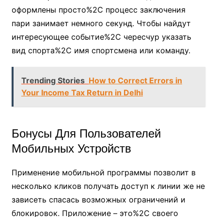
оформлены просто%2C процесс заключения
пари занимает немного секунд. Чтобы найдут
интересующее событие%2C чересчур указать
вид спорта%2C имя спортсмена или команду.
Trending Stories
How to Correct Errors in
Your Income Tax Return in Delhi
Бонусы Для Пользователей
Мобильных Устройств
Применение мобильной программы позволит в
несколько кликов получать доступ к линии же не
зависеть спасась возможных ограничений и
блокировок. Приложение – это%2C своего