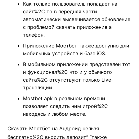
Как только пользователь попадает на
сайт%2C то в передняя части
автоматически высвечивается обновление
с проблемой скачать приложение а
телефон.
Приложение Мостбет также доступно дли
мобильных устройств и базе iOS.
В мобильном приложении представлен тот
и функционал%2C что и у обычного
сайта%2C отсутствуют только Live-
трансляции.
Mostbet apk в реальном времени
позволяет следить ним игрой%2C
находясь и любом месте.
Скачать Мостбет на Андроид нельзя
бесплатно%2C вносить депозит” “также