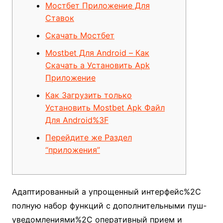
Мостбет Приложение Для
Ставок
Скачать Мостбет
Mostbet Для Android – Как
Скачать а Установить Apk
Приложение
Как Загрузить только
Установить Mostbet Apk Файл
Для Android%3F
Перейдите же Раздел
“приложения”
Адаптированный а упрощенный интерфейс%2C
полную набор функций с дополнительными пуш-
уведомлениями%2C оперативный прием и