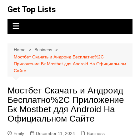
Skip
Get Top Lists
to
content
Home
Business
Мостбет Скачать и Андроид Бесплатно%2C
Приложение Бк Mostbet ддя Android На Официальном
Сайте
Мостбет Скачать и Андроид
Бесплатно%2C Приложение
Бк Mostbet ддя Android На
Официальном Сайте
Emily
December 11, 2024
Business