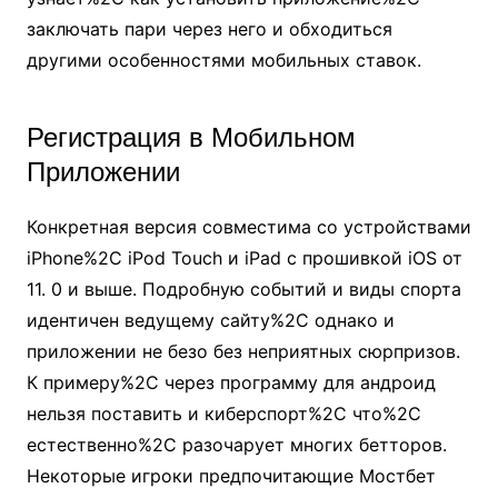
заключать пари через него и обходиться
другими особенностями мобильных ставок.
Регистрация в Мобильном
Приложении
Конкретная версия совместима со устройствами
iPhone%2C iPod Touch и iPad с прошивкой iOS от
11. 0 и выше. Подробную событий и виды спорта
идентичен ведущему сайту%2C однако и
приложении не безо без неприятных сюрпризов.
К примеру%2C через программу для андроид
нельзя поставить и киберспорт%2C что%2C
естественно%2C разочарует многих бетторов.
Некоторые игроки предпочитающие Мостбет