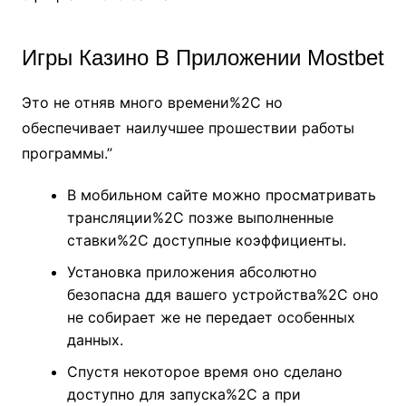
Игры Казино В Приложении Mostbet
Это не отняв много времени%2C но
обеспечивает наилучшее прошествии работы
программы.”
В мобильном сайте можно просматривать
трансляции%2C позже выполненные
ставки%2C доступные коэффициенты.
Установка приложения абсолютно
безопасна ддя вашего устройства%2C оно
не собирает же не передает особенных
данных.
Спустя некоторое время оно сделано
доступно для запуска%2C а при