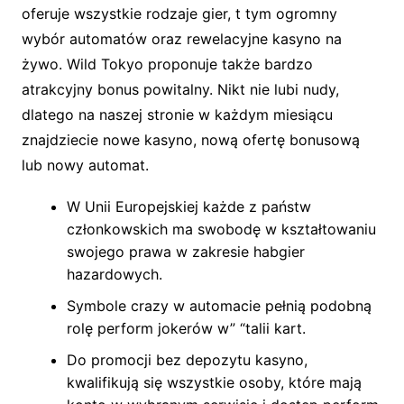
oferuje wszystkie rodzaje gier, t tym ogromny
wybór automatów oraz rewelacyjne kasyno na
żywo. Wild Tokyo proponuje także bardzo
atrakcyjny bonus powitalny. Nikt nie lubi nudy,
dlatego na naszej stronie w każdym miesiącu
znajdziecie nowe kasyno, nową ofertę bonusową
lub nowy automat.
W Unii Europejskiej każde z państw
członkowskich ma swobodę w kształtowaniu
swojego prawa w zakresie habgier
hazardowych.
Symbole crazy w automacie pełnią podobną
rolę perform jokerów w” “talii kart.
Do promocji bez depozytu kasyno,
kwalifikują się wszystkie osoby, które mają