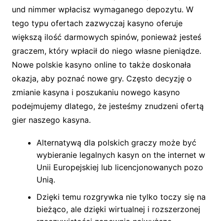
und nimmer wpłacisz wymaganego depozytu. W
tego typu ofertach zazwyczaj kasyno oferuje
większą ilość darmowych spinów, ponieważ jesteś
graczem, który wpłacił do niego własne pieniądze.
Nowe polskie kasyno online to także doskonała
okazja, aby poznać nowe gry. Często decyzję o
zmianie kasyna i poszukaniu nowego kasyno
podejmujemy dlatego, że jesteśmy znudzeni ofertą
gier naszego kasyna.
Alternatywą dla polskich graczy może być
wybieranie legalnych kasyn on the internet w
Unii Europejskiej lub licencjonowanych pozo
Unią.
Dzięki temu rozgrywka nie tylko toczy się na
bieżąco, ale dzięki wirtualnej i rozszerzonej