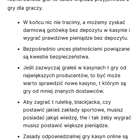
gry dla graczy.
W końcu nic nie tracimy, a możemy zyskać
darmową gotówkę bez depozytu w kasynie i
wygrać prawdziwe pieniądze bez depozytu.
Bezpośrednio unces płatnościami powiązane
są kwestie bezpieczeństwa.
Jeśli zazwyczaj grałeś w kasynach t gry od
największych producentów, to być może
warto sprawdzić nowe kasyno, t którym są
gry od mniej znanych dostawców.
Aby zagrać t ruletkę, blackjacka, czy
postawić jakieś zakłady sportowe, musisz
posiadać jakąś wiedzę, the i tak żeby wygrać
musisz postawić większe pieniądze.
Zasady odpowiedzialnej gry kasyn online są