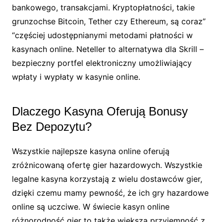
bankowego, transakcjami. Kryptopłatności, takie
grunzochse Bitcoin, Tether czy Ethereum, są coraz”
“częściej udostępnianymi metodami płatności w
kasynach online. Neteller to alternatywa dla Skrill –
bezpieczny portfel elektroniczny umożliwiający
wpłaty i wypłaty w kasynie online.
Dlaczego Kasyna Oferują Bonusy
Bez Depozytu?
Wszystkie najlepsze kasyna online oferują
zróżnicowaną ofertę gier hazardowych. Wszystkie
legalne kasyna korzystają z wielu dostawców gier,
dzięki czemu mamy pewność, że ich gry hazardowe
online są uczciwe. W świecie kasyn online
różnorodność gier to także większa przyjemność z