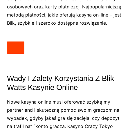
osobowych oraz karty płatniczej. Najpopularniejszą
metodą płatności, jakie oferują kasyna on-line – jest
Blik, szybkie i szeroko dostępne rozwiązanie.
Wady I Zalety Korzystania Z Blik
Watts Kasynie Online
Nowe kasyna online musi oferować szybką my
partner and i skuteczną pomoc swoim graczom na
wypadek, gdyby jakaś gra się zacięła, czy depozyt
na trafił na” “konto gracza. Kasyno Crazy Tokyo