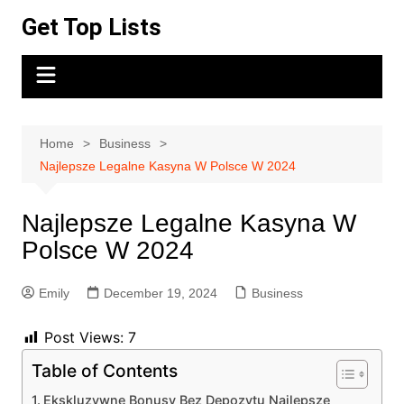
Skip
Get Top Lists
to
content
Home
Business
Najlepsze Legalne Kasyna W Polsce W 2024
Najlepsze Legalne Kasyna W
Polsce W 2024
Emily
December 19, 2024
Business
Post Views:
7
Table of Contents
Ekskluzywne Bonusy Bez Depozytu Najlepsze