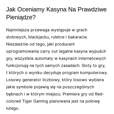
Jak Oceniamy Kasyna Na Prawdziwe
Pieniądze?
Najmniejsza przewaga występuje w grach
stołowych, blackjacku, ruletce i bakaracie.
Niezależnie od tego, jaki producent
oprogramowania carry out legalne kasyna wypuścił
gry, wszystkie automaty w kasynach internetowych
funkcjonują na tych samych zasadach. Sloty to gry,
t których o wyniku decyduje program komputerowy.
Losowy generator liczbowy, który losowo wybiera
jakie symbole pojawią się na poszczególnych
bębnach i w którym miejscu. Premiera gry od Red-
colored Tiger Gaming planowana jest na połowę
lutego.