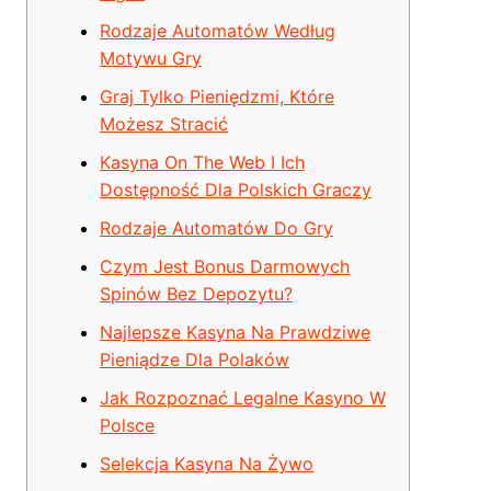
Rodzaje Automatów Według
Motywu Gry
Graj Tylko Pieniędzmi, Które
Możesz Stracić
Kasyna On The Web I Ich
Dostępność Dla Polskich Graczy
Rodzaje Automatów Do Gry
Czym Jest Bonus Darmowych
Spinów Bez Depozytu?
Najlepsze Kasyna Na Prawdziwe
Pieniądze Dla Polaków
Jak Rozpoznać Legalne Kasyno W
Polsce
Selekcja Kasyna Na Żywo