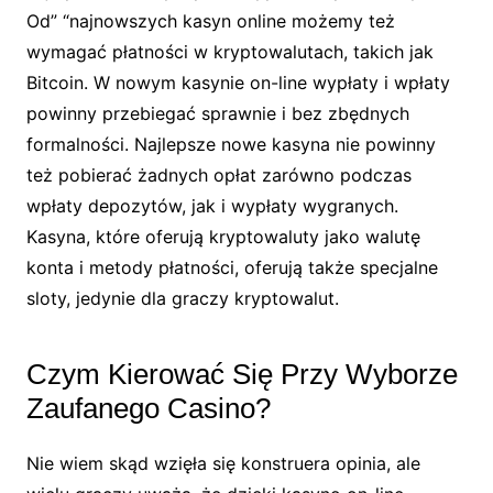
Od” “najnowszych kasyn online możemy też
wymagać płatności w kryptowalutach, takich jak
Bitcoin. W nowym kasynie on-line wypłaty i wpłaty
powinny przebiegać sprawnie i bez zbędnych
formalności. Najlepsze nowe kasyna nie powinny
też pobierać żadnych opłat zarówno podczas
wpłaty depozytów, jak i wypłaty wygranych.
Kasyna, które oferują kryptowaluty jako walutę
konta i metody płatności, oferują także specjalne
sloty, jedynie dla graczy kryptowalut.
Czym Kierować Się Przy Wyborze
Zaufanego Casino?
Nie wiem skąd wzięła się konstruera opinia, ale