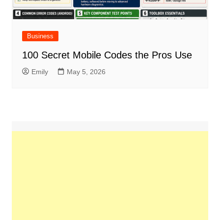
Business
100 Secret Mobile Codes the Pros Use
Emily
May 5, 2026