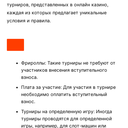
турниров, представленных в онлайн казино,
каждая из которых предлагает уникальные
условия и правила.
Фрироллы: Такие турниры не требуют от
участников внесения вступительного
взноса.
Плата за участие: Для участия в турнире
необходимо оплатить вступительный
взнос.
Турниры на определенную игру: Иногда
турниры проводятся для определенной
игры, например, для слот-машин или