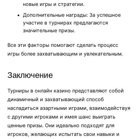
новые игры и стратегии.
Дополнительные награды: За успешное
участие в турнирах предлагаются
значительные призы.
Все эти факторы помогают сделать процесс
игры более захватывающим и увлекательным.
Заключение
Турниры в онлайн казино представляют собой
динамичный и захватывающий способ
насладиться азартными играми, взаимодействуя
с другими игроками и имея шанс выиграть
ценные призы. Они идеально подходят для
игроков, желающих испытать свои навыки и