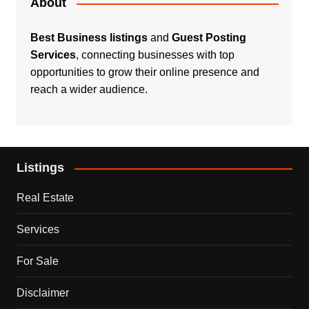
About
Best Business listings
and
Guest Posting
Services
, connecting businesses with top
opportunities to grow their online presence and
reach a wider audience.
Listings
Real Estate
Services
For Sale
Disclaimer