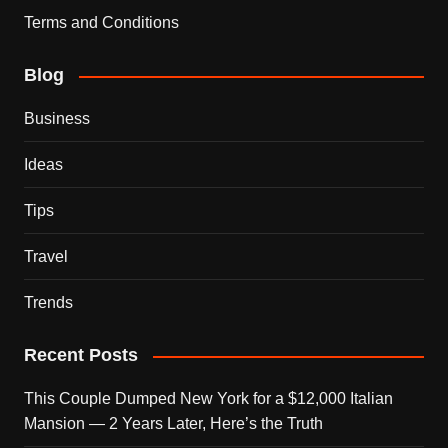
Terms and Conditions
Blog
Business
Ideas
Tips
Travel
Trends
Recent Posts
This Couple Dumped New York for a $12,000 Italian
Mansion — 2 Years Later, Here’s the Truth