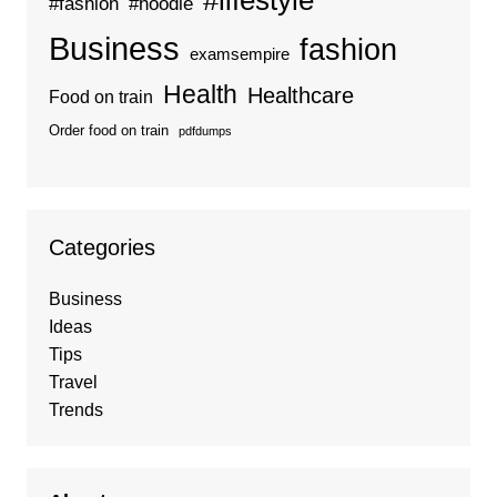
#lifestyle
#fashion
#hoodie
Business
fashion
examsempire
Health
Healthcare
Food on train
Order food on train
pdfdumps
Categories
Business
Ideas
Tips
Travel
Trends