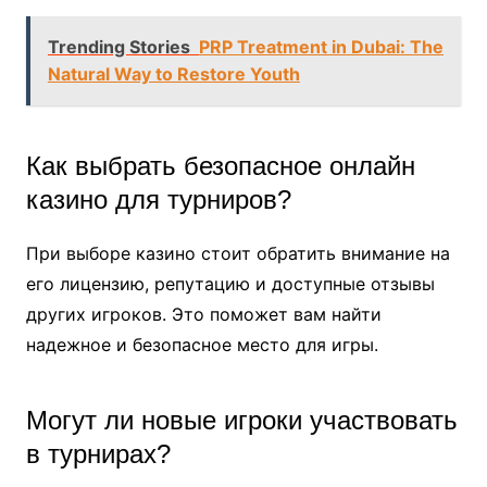
Trending Stories
PRP Treatment in Dubai: The
Natural Way to Restore Youth
Как выбрать безопасное онлайн
казино для турниров?
При выборе казино стоит обратить внимание на
его лицензию, репутацию и доступные отзывы
других игроков. Это поможет вам найти
надежное и безопасное место для игры.
Могут ли новые игроки участвовать
в турнирах?