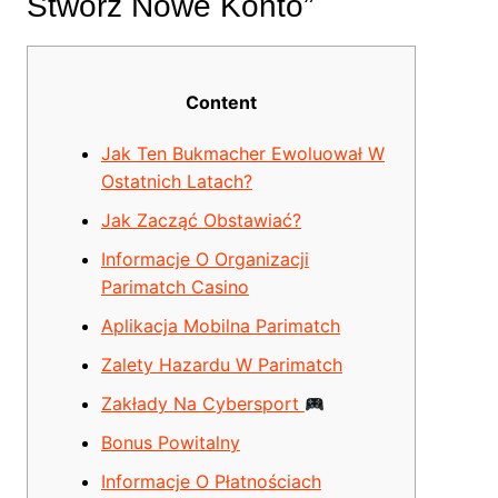
Stwórz Nowe Konto”
Content
Jak Ten Bukmacher Ewoluował W
Ostatnich Latach?
Jak Zacząć Obstawiać?
Informacje O Organizacji
Parimatch Casino
Aplikacja Mobilna Parimatch
Zalety Hazardu W Parimatch
Zakłady Na Cybersport
Bonus Powitalny
Informacje O Płatnościach