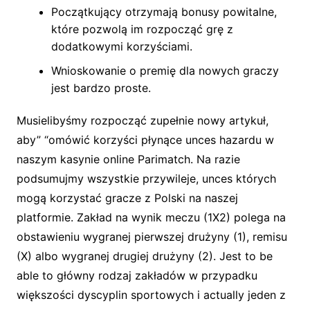
Początkujący otrzymają bonusy powitalne,
które pozwolą im rozpocząć grę z
dodatkowymi korzyściami.
Wnioskowanie o premię dla nowych graczy
jest bardzo proste.
Musielibyśmy rozpocząć zupełnie nowy artykuł,
aby” “omówić korzyści płynące unces hazardu w
naszym kasynie online Parimatch. Na razie
podsumujmy wszystkie przywileje, unces których
mogą korzystać gracze z Polski na naszej
platformie. Zakład na wynik meczu (1X2) polega na
obstawieniu wygranej pierwszej drużyny (1), remisu
(X) albo wygranej drugiej drużyny (2). Jest to be
able to główny rodzaj zakładów w przypadku
większości dyscyplin sportowych i actually jeden z