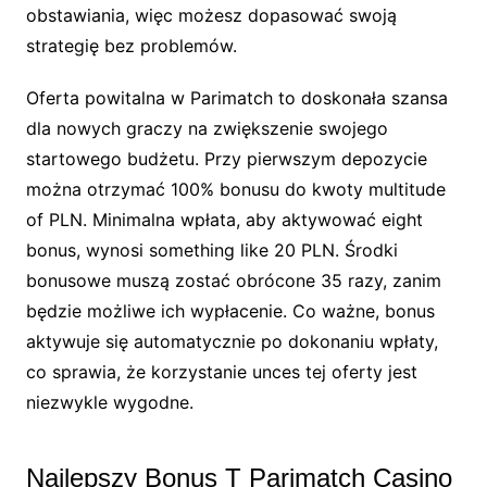
obstawiania, więc możesz dopasować swoją
strategię bez problemów.
Oferta powitalna w Parimatch to doskonała szansa
dla nowych graczy na zwiększenie swojego
startowego budżetu. Przy pierwszym depozycie
można otrzymać 100% bonusu do kwoty multitude
of PLN. Minimalna wpłata, aby aktywować eight
bonus, wynosi something like 20 PLN. Środki
bonusowe muszą zostać obrócone 35 razy, zanim
będzie możliwe ich wypłacenie. Co ważne, bonus
aktywuje się automatycznie po dokonaniu wpłaty,
co sprawia, że korzystanie unces tej oferty jest
niezwykle wygodne.
Najlepszy Bonus T Parimatch Casino