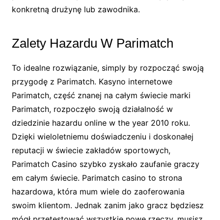
konkretną drużynę lub zawodnika.
Zalety Hazardu W Parimatch
To idealne rozwiązanie, simply by rozpocząć swoją
przygodę z Parimatch. Kasyno internetowe
Parimatch, część znanej na całym świecie marki
Parimatch, rozpoczęło swoją działalność w
dziedzinie hazardu online w the year 2010 roku.
Dzięki wieloletniemu doświadczeniu i doskonałej
reputacji w świecie zakładów sportowych,
Parimatch Casino szybko zyskało zaufanie graczy
em całym świecie. Parimatch casino to strona
hazardowa, która mum wiele do zaoferowania
swoim klientom. Jednak zanim jako gracz będziesz
mógł przetestować wszystkie nowe rzeczy, musisz