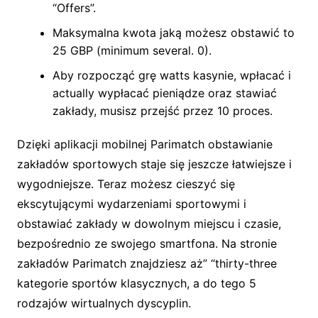
“Offers”.
Maksymalna kwota jaką możesz obstawić to
25 GBP (minimum several. 0).
Aby rozpocząć grę watts kasynie, wpłacać i
actually wypłacać pieniądze oraz stawiać
zakłady, musisz przejść przez 10 proces.
Dzięki aplikacji mobilnej Parimatch obstawianie
zakładów sportowych staje się jeszcze łatwiejsze i
wygodniejsze. Teraz możesz cieszyć się
ekscytującymi wydarzeniami sportowymi i
obstawiać zakłady w dowolnym miejscu i czasie,
bezpośrednio ze swojego smartfona. Na stronie
zakładów Parimatch znajdziesz aż” “thirty-three
kategorie sportów klasycznych, a do tego 5
rodzajów wirtualnych dyscyplin.