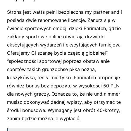
Strona jest watts pełni bezpieczna my partner and i
posiada dwie renomowane licencje. Zanurz się w
świecie sportowych emocji dzięki Parimatch, gdzie
zakłady sportowe online otwierają drzwi do
ekscytujących wydarzeń i ekscytujących turniejów.
Oferujemy Ci szansę bycia częścią globalnej”
“społeczności sportowej poprzez obstawianie
sportów takich grunzochse piłka nożna,
koszykówka, tenis i nie tylko. Parimatch proponuje
również bonus bez depozytu w wysokości 50 PLN
dla nowych graczy. Oznacza to, że nie und nimmer
musisz dokonywać żadnej wpłaty, aby otrzymać te
środki bonusowe. Wymagany jest obrót 40-krotny,
zanim będzie można je wypłacić.