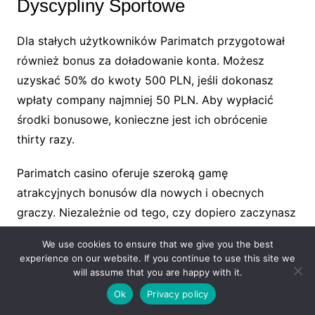
Dyscypliny Sportowe
Dla stałych użytkowników Parimatch przygotował
również bonus za doładowanie konta. Możesz
uzyskać 50% do kwoty 500 PLN, jeśli dokonasz
wpłaty company najmniej 50 PLN. Aby wypłacić
środki bonusowe, konieczne jest ich obrócenie
thirty razy.
Parimatch casino oferuje szeroką gamę
atrakcyjnych bonusów dla nowych i obecnych
graczy. Niezależnie od tego, czy dopiero zaczynasz
przygodę unces Parimatch, czy jesteś już stałym
We use cookies to ensure that we give you the best
użytkownikiem, znajdziesz promocje, które mogą
experience on our website. If you continue to use this site we
zwiększyć Twoje szanse na wygraną. Od bonusów
will assume that you are happy with it.
powitalnych po darmowe annoying i cashback –
Ok
Privacy policy
oferta Parimatch jest dostosowana do potrzeb