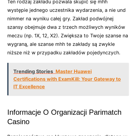
Ten rodzaj zakładu pozwala skupić się mhh
występie jednego uczestnika wydarzenia, a nie und
nimmer na wyniku całej gry. Zakład podwójnej
szansy obejmuje dwa z trzech możliwych wyników
meczu (np. 1X, 12, X2). Zwiększa to Twoje szanse na
wygraną, ale szanse mhh te zakłady są zwykle
niższe niż w przypadku zakładów pojedynczych.
Trending Stories
Master Huawei
Certifications with ExamKill: Your Gateway to
IT Excellence
Informacje O Organizacji Parimatch
Casino