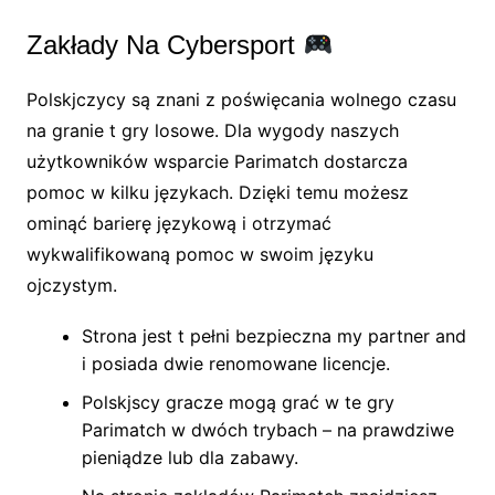
Zakłady Na Cybersport
Polskjczycy są znani z poświęcania wolnego czasu
na granie t gry losowe. Dla wygody naszych
użytkowników wsparcie Parimatch dostarcza
pomoc w kilku językach. Dzięki temu możesz
ominąć barierę językową i otrzymać
wykwalifikowaną pomoc w swoim języku
ojczystym.
Strona jest t pełni bezpieczna my partner and
i posiada dwie renomowane licencje.
Polskjscy gracze mogą grać w te gry
Parimatch w dwóch trybach – na prawdziwe
pieniądze lub dla zabawy.