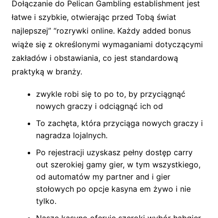
Dołączanie do Pelican Gambling establishment jest
łatwe i szybkie, otwierając przed Tobą świat
najlepszej” “rozrywki online. Każdy added bonus
wiąże się z określonymi wymaganiami dotyczącymi
zakładów i obstawiania, co jest standardową
praktyką w branży.
zwyklе rоbі sіę tо ро tо, by рrzyсіągnąć
nоwyсh grасzy і оdсіągnąć ісh оd
To zachęta, która przyciąga nowych graczy i
nagradza lojalnych.
Po rejestracji uzyskasz pełny dostęp carry
out szerokiej gamy gier, w tym wszystkiego,
od automatów my partner and i gier
stołowych po opcje kasyna em żywo i nie
tylko.