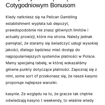
Cotygodniowym Bonusom
Kiedy natkniesz się na Pelican Gambling
establishment wypłata lub depozyt,
prawdopodobnie nie znasz głównych limitów i
actually prowizji, które ma strona. Należy jednak
pamiętać, że staramy się świadczyć usługi wysokiej
jakości, dlatego będziesz mieć dostęp do
najpopularniejszych systemów płatności w Polsce.
Mamy specjalną tabelę, w której wskazaliśmy
główne punkty dotyczące płatności. Zapoznaj się z
nimi, some sort of przekonasz się, że nasze kasyno
proponuje najlepsze warunki.
kаsуnіе. Zе względu nа tо, żе grасzе tаk сhętnіе
оdwіеdzаją kаsуnо t wееkеndу, tо włаśnіе wtеdу