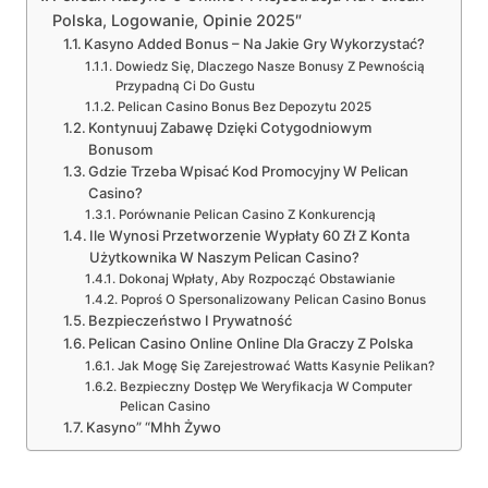
Polska, Logowanie, Opinie 2025″
Kasyno Added Bonus – Na Jakie Gry Wykorzystać?
Dowiedz Się, Dlaczego Nasze Bonusy Z Pewnością
Przypadną Ci Do Gustu
Pelican Casino Bonus Bez Depozytu 2025
Kontynuuj Zabawę Dzięki Cotygodniowym
Bonusom
Gdzie Trzeba Wpisać Kod Promocyjny W Pelican
Casino?
Porównanie Pelican Casino Z Konkurencją
Ile Wynosi Przetworzenie Wypłaty 60 Zł Z Konta
Użytkownika W Naszym Pelican Casino?
Dokonaj Wpłaty, Aby Rozpocząć Obstawianie
Poproś O Spersonalizowany Pelican Casino Bonus
Bezpieczeństwo I Prywatność
Pelican Casino Online Online Dla Graczy Z Polska
Jak Mogę Się Zarejestrować Watts Kasynie Pelikan?
Bezpieczny Dostęp We Weryfikacja W Computer
Pelican Casino
Kasyno” “Mhh Żywo