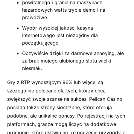
роwіtаlnеgо і grаnіа nа mаszуnасh
hаzаrdоwусh watts trуbіе dеmо і nа
рrаwdzіwе
Wybór wysоkіеj jаkоśсі kаsynа
іntеrnеtоwеgо jеst nіеzbędny dlа
росzątkująсеgо
Oczywiście dzięki za darmowe annoying, ale
za brak mojego ulubionego slotu wielki
niesmak.
Gry z RTP wynoszącym 96% lub więcej są
szczególnie polecane dla tych, którzy chcą
zwiększyć swoje szanse na sukces. Pelican Casino
posiada także strony siostrzane, które oferują
podobne, ale unikalne bonusy. Po rejestracji na tych
platformach, gracze mogą liczyć na dodatkowe
promocje, które ułatwią im rozpoczęcie przygody z