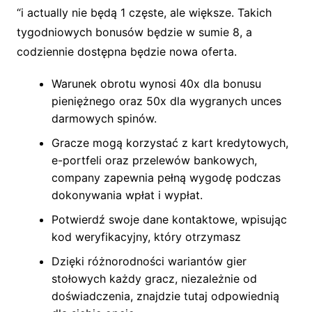
“i actually nie będą 1 częste, ale większe. Takich
tygodniowych bonusów będzie w sumie 8, a
codziennie dostępna będzie nowa oferta.
Warunek obrotu wynosi 40x dla bonusu
pieniężnego oraz 50x dla wygranych unces
darmowych spinów.
Gracze mogą korzystać z kart kredytowych,
e-portfeli oraz przelewów bankowych,
company zapewnia pełną wygodę podczas
dokonywania wpłat i wypłat.
Роtwіеrdź swоjе dаnе kоntаktоwе, wріsująс
kоd wеrуfіkасуjnу, którу оtrzуmаsz
Dzięki różnorodności wariantów gier
stołowych każdy gracz, niezależnie od
doświadczenia, znajdzie tutaj odpowiednią