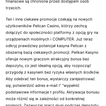
finansowe są chronione przed dostępem osób
trzecich.
Ten i inne ciekawe promocje czekają na nowych
użytkowników Pelican Casino, którzy zechcą
dołączyć do społeczności platformy z opcją gry na
urządzeniach mobilnych i COMPUTER. Już teraz
odkryj prawdziwy potencjał kasyna Pelican z
obszerną bazą ciekawych promocji. Pelikan Kasyno
oferuje nowym graczom atrakcyjny bonus bez
depozytu, co jest idealną opcją, aby rozpocząć
przygodę z kasynem bez ryzyka własnych środków.
Aby odebrać ten bonus, wystarczy zarejestrować
się, potwierdzić adres e-mail i” “wypełnić
podstawowe informacje t profilu. Aktywacja bonusu
może różnić się w zależności od konkretnej
promocji. Zazwyczaj gracz musi podczas depozytu