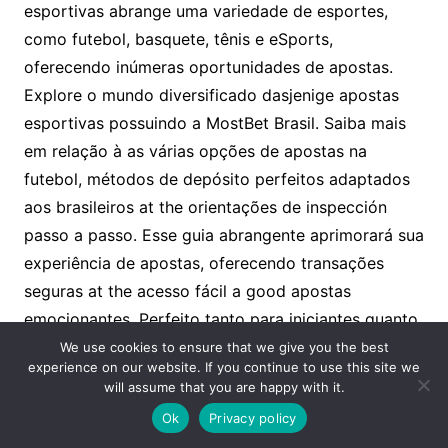
esportivas abrange uma variedade de esportes,
como futebol, basquete, tênis e eSports,
oferecendo inúmeras oportunidades de apostas.
Explore o mundo diversificado dasjenige apostas
esportivas possuindo a MostBet Brasil. Saiba mais
em relação à as várias opções de apostas na
futebol, métodos de depósito perfeitos adaptados
aos brasileiros at the orientações de inspección
passo a passo. Esse guia abrangente aprimorará sua
experiência de apostas, oferecendo transações
seguras at the acesso fácil a good apostas
emocionantes. Perfeito tanto para iniciantes quanto
para apostadores experientes que buscam emoção
We use cookies to ensure that we give you the best
experience on our website. If you continue to use this site we
e conveniência.
will assume that you are happy with it.
Ok
Privacy policy
Conforme um usuário realiza alguma aposta,
o foguete vai subindo e funciona de maneira