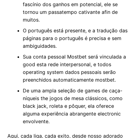
fascínio dos ganhos em potencial, ele se
tornou um passatempo cativante afin de
muitos.
O português está presente, e a tradução das
páginas para o português é precisa e sem
ambiguidades.
Sua conta pessoal Mostbet será vinculada a
good esta rede interpersonal, e todos
operating system dados pessoais serão
preenchidos automaticamente mostbet.
De uma ampla seleção de games de caça-
níqueis the jogos de mesa clássicos, como
black jack, roleta e pôquer, ela oferece
alguma experiência abrangente electronic
envolvente.
Aqui, cada liga, cada exito, desde nosso adorado