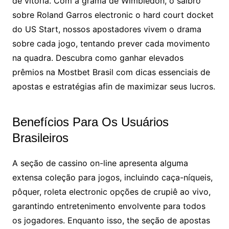
de vitória. Com a grama de Wimbledon, o saibro
sobre Roland Garros electronic o hard court docket
do US Start, nossos apostadores vivem o drama
sobre cada jogo, tentando prever cada movimento
na quadra. Descubra como ganhar elevados
prêmios na Mostbet Brasil com dicas essenciais de
apostas e estratégias afin de maximizar seus lucros.
Benefícios Para Os Usuários
Brasileiros
A seção de cassino on-line apresenta alguma
extensa coleção para jogos, incluindo caça-níqueis,
pôquer, roleta electronic opções de crupiê ao vivo,
garantindo entretenimento envolvente para todos
os jogadores. Enquanto isso, the seção de apostas