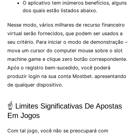
O aplicativo tem inúmeros benefícios, alguns
dos quais estão listados abaixo.
Nesse modo, vários milhares de recurso financeiro
virtual serão fornecidos, que podem ser usados a
seu critério. Para iniciar o modo de demonstração –
mova um cursor do computer mouse sobre o slot
machine game e clique zero botão correspondente.
Após o registro bem-sucedido, você poderá
produzir login na sua conta Mostbet. apresentando
de qualquer dispositivo.
☝️ Limites Significativas De Apostas
Em Jogos
Com tal jogo, você não se preocupará com