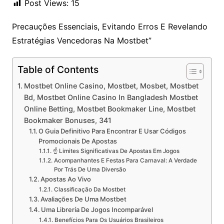
Post Views:
15
Precauções Essenciais, Evitando Erros E Revelando
Estratégias Vencedoras Na Mostbet”
Table of Contents
Mostbet Online Casino, Mostbet, Mosbet, Mostbet
Bd, Mostbet Online Casino In Bangladesh Mostbet
Online Betting, Mostbet Bookmaker Line, Mostbet
Bookmaker Bonuses, 341
O Guia Definitivo Para Encontrar E Usar Códigos
Promocionais De Apostas
☝️ Limites Significativas De Apostas Em Jogos
Acompanhantes E Festas Para Carnaval: A Verdade
Por Trás De Uma Diversão
Apostas Ao Vivo
Classificação Da Mostbet
Avaliações De Uma Mostbet
Uma Librería De Jogos Incomparável
Benefícios Para Os Usuários Brasileiros