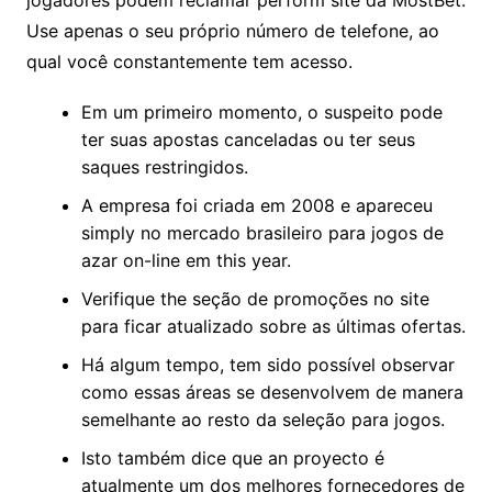
jogadores podem reclamar perform site da MostBet.
Use apenas o seu próprio número de telefone, ao
qual você constantemente tem acesso.
Em um primeiro momento, o suspeito pode
ter suas apostas canceladas ou ter seus
saques restringidos.
A empresa foi criada em 2008 e apareceu
simply no mercado brasileiro para jogos de
azar on-line em this year.
Verifique the seção de promoções no site
para ficar atualizado sobre as últimas ofertas.
Há algum tempo, tem sido possível observar
como essas áreas se desenvolvem de manera
semelhante ao resto da seleção para jogos.
Isto também dice que an proyecto é
atualmente um dos melhores fornecedores de