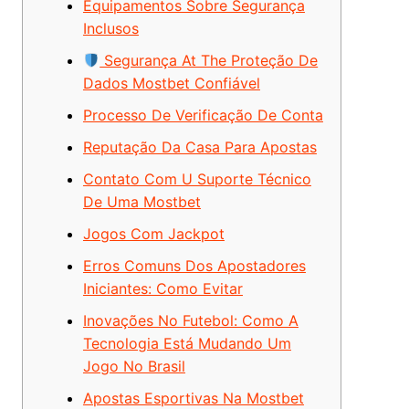
Equipamentos Sobre Segurança
Inclusos
Segurança At The Proteção De
Dados Mostbet Confiável
Processo De Verificação De Conta
Reputação Da Casa Para Apostas
Contato Com U Suporte Técnico
De Uma Mostbet
Jogos Com Jackpot
Erros Comuns Dos Apostadores
Iniciantes: Como Evitar
Inovações No Futebol: Como A
Tecnologia Está Mudando Um
Jogo No Brasil
Apostas Esportivas Na Mostbet