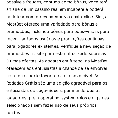
possíveis fraudes, contudo como bônus, você terá
an aire de um cassino real em incapere e poderá
parlotear com o revendedor via chat online. Sim, a
MostBet oferece uma variedade para bônus e
promoções, incluindo bônus para boas-vindas para
recém-lan?ados usuários e promoções contínuas
para jogadores existentes. Verifique a new seção de
promoções no site para estar atualizado sobre as
últimas ofertas. As apostas em futebol na MostBet
oferecem aos entusiastas a chance de ze envolver
com teu esporte favorito na um novo nível. As
Rodadas Grátis são uma adição agradável para os
entusiastas de caça-níqueis, permitindo que os
jogadores girem operating-system rolos em games
selecionados sem fazer uso de seus próprios
fundos.