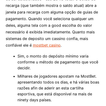
recarga (que também mostra o saldo atual) abre a
janela para recarga com alguma opção de guias de
pagamento. Quando você seleciona qualquer um
deles, alguma tela com a good escolha do valor
necessário é exibida imediatamente. Quanto mais
sistemas de deposito um cassino confia, mais
confiável ele é
mostbet casino
.
Sim, o monto do depósito mínimo varia
conforme u método de pagamento que você
decidir.
Milhares de jogadores apostam na MostBet.
apresentando todos os dias, e há várias boas
razões afin de aderir an esta cartilha
esportiva, que está disponível na mais de
ninety days países.