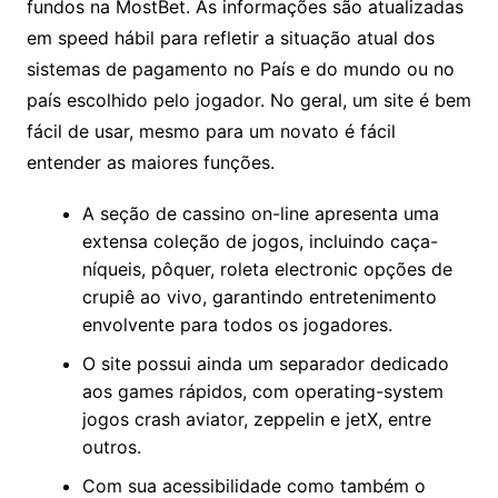
fundos na MostBet. As informações são atualizadas
em speed hábil para refletir a situação atual dos
sistemas de pagamento no País e do mundo ou no
país escolhido pelo jogador. No geral, um site é bem
fácil de usar, mesmo para um novato é fácil
entender as maiores funções.
A seção de cassino on-line apresenta uma
extensa coleção de jogos, incluindo caça-
níqueis, pôquer, roleta electronic opções de
crupiê ao vivo, garantindo entretenimento
envolvente para todos os jogadores.
O site possui ainda um separador dedicado
aos games rápidos, com operating-system
jogos crash aviator, zeppelin e jetX, entre
outros.
Com sua acessibilidade como também o