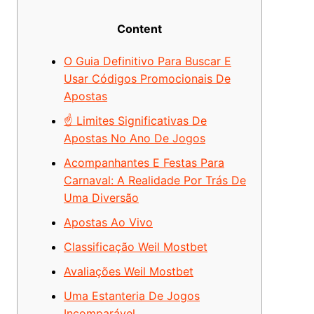
Content
O Guia Definitivo Para Buscar E
Usar Códigos Promocionais De
Apostas
☝️ Limites Significativas De
Apostas No Ano De Jogos
Acompanhantes E Festas Para
Carnaval: A Realidade Por Trás De
Uma Diversão
Apostas Ao Vivo
Classificação Weil Mostbet
Avaliações Weil Mostbet
Uma Estanteria De Jogos
Incomparável