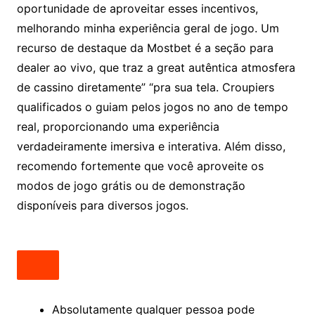
oportunidade de aproveitar esses incentivos,
melhorando minha experiência geral de jogo. Um
recurso de destaque da Mostbet é a seção para
dealer ao vivo, que traz a great autêntica atmosfera
de cassino diretamente” “pra sua tela. Croupiers
qualificados o guiam pelos jogos no ano de tempo
real, proporcionando uma experiência
verdadeiramente imersiva e interativa. Além disso,
recomendo fortemente que você aproveite os
modos de jogo grátis ou de demonstração
disponíveis para diversos jogos.
Absolutamente qualquer pessoa pode