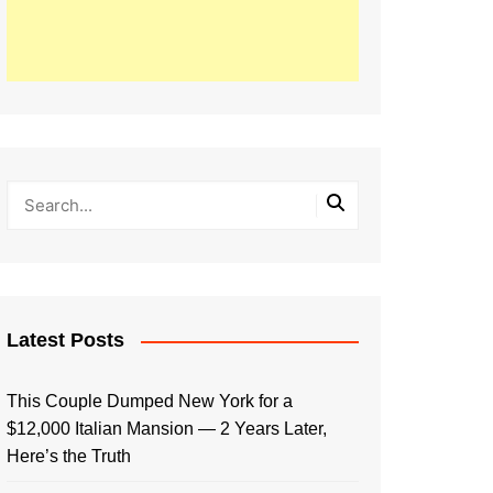
Latest Posts
This Couple Dumped New York for a
$12,000 Italian Mansion — 2 Years Later,
Here’s the Truth