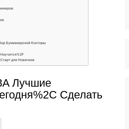
мекеров
ов
бор Букмекерской Конторы
о Научится%3F
 Старт дли Новичков
3A Лучшие
егодня%2C Сделать