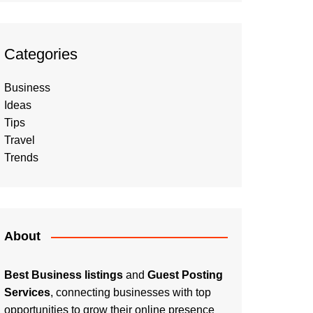
Categories
Business
Ideas
Tips
Travel
Trends
About
Best Business listings
and
Guest Posting
Services
, connecting businesses with top
opportunities to grow their online presence