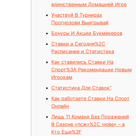
единственным Домашней Игре
Участвуй В Турнирах
Прогнозови Выигрывай
Бонусы И Акции Букмекеров
Ставки а Сегодня%2C
Расписание и Статистика
Как ставились Ставки На
Спорт%3A Рекомендации Новым
Игрокам
Статистика Для Ставок”
Как работаете Ставки На Спорт
Онлайн
Лишь 11 Команд Без Поражений
В Сезоне «псж»%2C «юве» – а
Кто Еще%3F