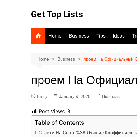
Skip
to
Get Top Lists
content
Home
Business
Tips
Ideas
T
Home
Business
проем На Официальный С
проем На Официал
Emily
January 9, 2025
Business
Post Views:
8
Table of Contents
Ставки На Спорт%3A Лучшие Коэффициенты