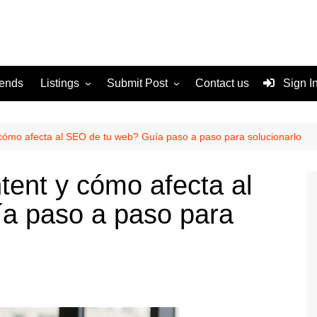
rends
Listings
Submit Post
Contact us
Sign I
Services
Disclaimer
For Sale
Terms and Conditions
cómo afecta al SEO de tu web? Guía paso a paso para solucionarlo
Real Estate
tent y cómo afecta al
a paso a paso para