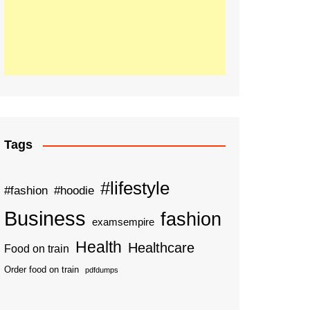
Tags
#lifestyle
#fashion
#hoodie
Business
fashion
examsempire
Health
Healthcare
Food on train
Order food on train
pdfdumps