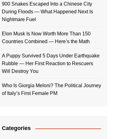
900 Snakes Escaped Into a Chinese City
During Floods — What Happened Next Is
Nightmare Fuel
Elon Musk Is Now Worth More Than 150
Countries Combined — Here’s the Math
A Puppy Survived 5 Days Under Earthquake
Rubble — Her First Reaction to Rescuers
Will Destroy You
Who Is Giorgia Meloni? The Political Journey
of Italy’s First Female PM
Categories