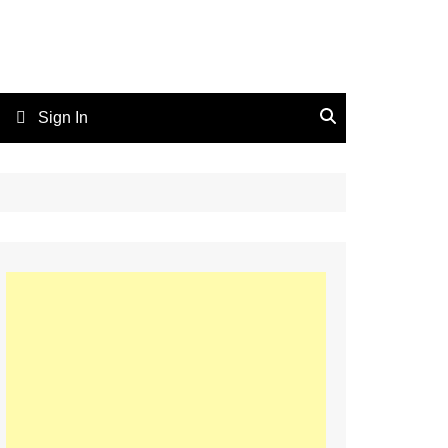
Sign In