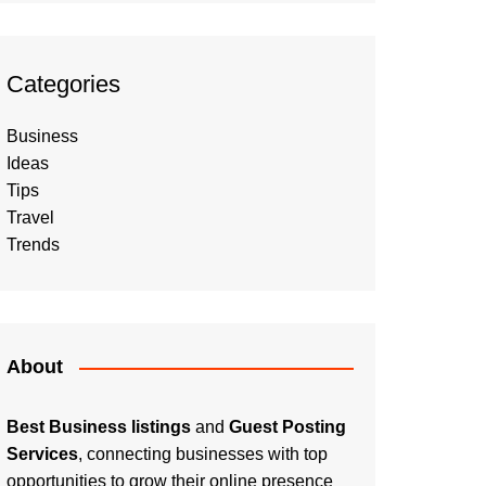
Categories
Business
Ideas
Tips
Travel
Trends
About
Best Business listings
and
Guest Posting
Services
, connecting businesses with top
opportunities to grow their online presence