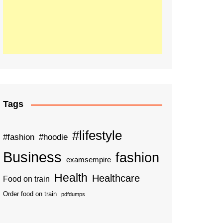
Tags
#lifestyle
#fashion
#hoodie
Business
fashion
examsempire
Health
Healthcare
Food on train
Order food on train
pdfdumps