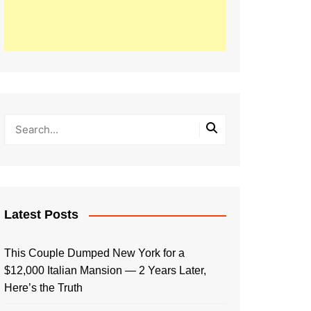
Latest Posts
This Couple Dumped New York for a
$12,000 Italian Mansion — 2 Years Later,
Here’s the Truth