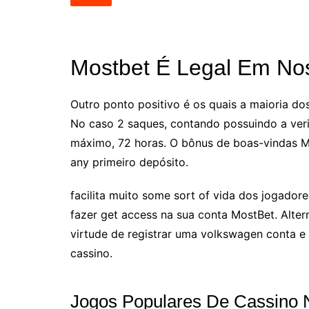
Mostbet É Legal Em No
Outro ponto positivo é os quais a maioria 
No caso 2 saques, contando possuindo a veri
máximo, 72 horas. O bônus de boas-vindas M
any primeiro depósito.
facilita muito some sort of vida dos jogadore
fazer get access na sua conta MostBet. Alte
virtude de registrar uma volkswagen conta e
cassino.
Jogos Populares De Cassino 