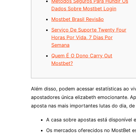
Métodos Seguros Para Hundir Os
Dados Sobre Mostbet Login
Mostbet Brasil Revisão
Serviço De Suporte Twenty Four
Horas Por Vida, 7 Dias Por
Semana
Quem É O Dono Carry Out
Mostbet?
Além disso, podem acessar estatísticas ao vi
apostadores única elizabeth emocionante. A
aposta nas mais importantes lutas do dia, de
A casa sobre apostas está disponível e
Os mercados oferecidos no MostBet e