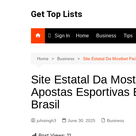
Skip
to
Get Top Lists
content
Sign In
Home
Business
Tips
Home
Business
Site Estatal Da Mostbet Paí
Site Estatal Da Most
Apostas Esportivas 
Brasil
juhisingh3
June 30, 2025
Business
Post Views:
11