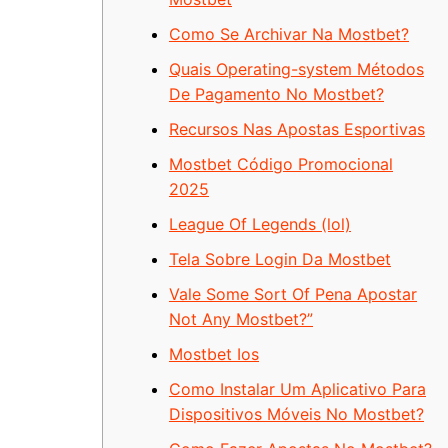
Como Se Archivar Na Mostbet?
Quais Operating-system Métodos
De Pagamento No Mostbet?
Recursos Nas Apostas Esportivas
Mostbet Código Promocional
2025
League Of Legends (lol)
Tela Sobre Login Da Mostbet
Vale Some Sort Of Pena Apostar
Not Any Mostbet?”
Mostbet Ios
Como Instalar Um Aplicativo Para
Dispositivos Móveis No Mostbet?